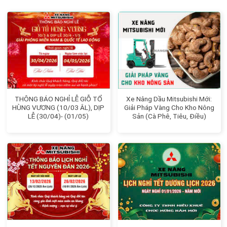
THÔNG BÁO NGHỈ LỄ GIỖ TỔ
Xe Nâng Dầu Mitsubishi Mới:
HÙNG VƯƠNG (10/03 ÂL), DỊP
Giải Pháp Vàng Cho Kho Nông
LỄ (30/04)- (01/05)
Sản (Cà Phê, Tiêu, Điều)