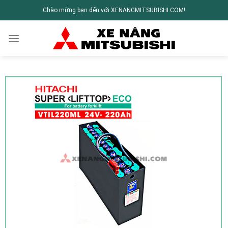
Chào mừng bạn đến với XENANGMITSUBISHI.COM!