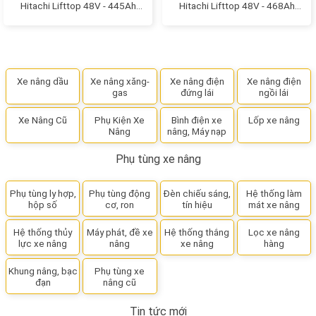
Hitachi Lifttop 48V - 445Ah
Hitachi Lifttop 48V - 468Ah
model: VTIL445L
model: VTIL6
Xe nâng dầu
Xe nâng xăng-
Xe nâng điện
Xe nâng điện
gas
đứng lái
ngồi lái
Xe Nâng Cũ
Phụ Kiện Xe
Bình điện xe
Lốp xe nâng
Nâng
nâng, Máy nạp
Phụ tùng xe nâng
Phụ tùng ly hợp,
Phụ tùng động
Đèn chiếu sáng,
Hệ thống làm
hộp số
cơ, ron
tín hiệu
mát xe nâng
Hệ thống thủy
Máy phát, đề xe
Hệ thống thắng
Lọc xe nâng
lực xe nâng
nâng
xe nâng
hàng
Khung nâng, bạc
Phụ tùng xe
đạn
nâng cũ
Tin tức mới