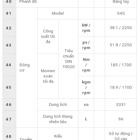
40
Phanh đỗ
Bằng tay
41
Model
S4S
kW /
38.1 / 2250
42
rpm
Công
suất tối
đa
ps /
51.8 / 2250
43
rpm
Tiêu
chuẩn
Nm
DIN
44
Động
/
185 / 1700
70020
cơ
rpm
Momen
xoắn
tối đa
kgm
45
/
18.9 / 1700
rpm
46
Dung tích
cc
3331
Dung tích thùng
L
66
47
nhiên liệu
Số tự động /
Kiểu
48
Số sàn
Truyền