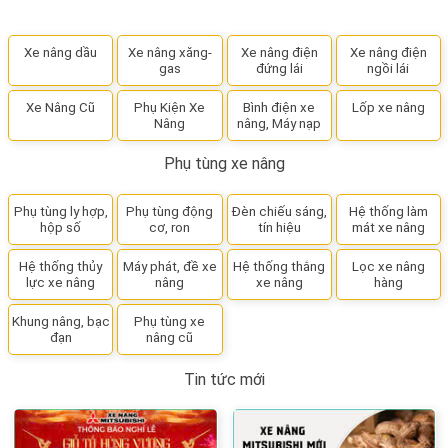
Xe nâng dầu
Xe nâng xăng-
Xe nâng điện
Xe nâng điện
gas
đứng lái
ngồi lái
Xe Nâng Cũ
Phụ Kiện Xe
Bình điện xe
Lốp xe nâng
Nâng
nâng, Máy nạp
Phụ tùng xe nâng
Phụ tùng ly hợp,
Phụ tùng động
Đèn chiếu sáng,
Hệ thống làm
hộp số
cơ, ron
tín hiệu
mát xe nâng
Hệ thống thủy
Máy phát, đề xe
Hệ thống thắng
Lọc xe nâng
lực xe nâng
nâng
xe nâng
hàng
Khung nâng, bạc
Phụ tùng xe
đạn
nâng cũ
Tin tức mới