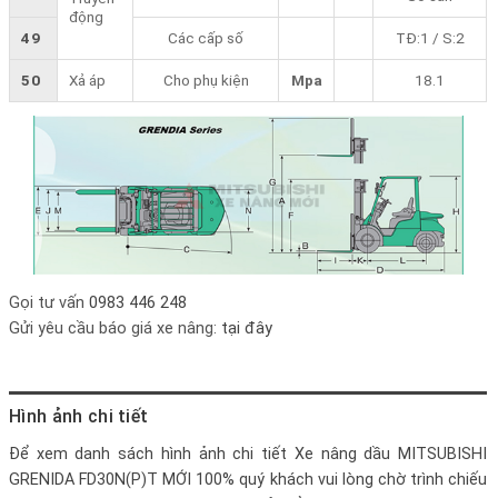
động
49
Các cấp số
TĐ:1 / S:2
50
Xả áp
Cho phụ kiện
Mpa
18.1
Gọi tư vấn
0983 446 248
Gửi yêu cầu báo giá xe nâng:
tại đây
Hình ảnh chi tiết
Để xem danh sách hình ảnh chi tiết
Xe nâng dầu MITSUBISHI
GRENIDA FD30N(P)T MỚI 100%
quý khách vui lòng chờ trình chiếu