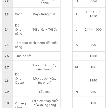
H
2093
22
cabin
mm
45 x 100 x
Càng
Dày / Rộng / Dài
I
23
1070
Độ
24
rộng
Tối thiểu – Tối đa
J
244 ~ 1000
càng
Tâm trục bánh trước đến mặt
K
490
25
càng
26
Trục cơ sở
L
1700
Lốp trước (đơn,
M
106
27
tiêu chuẩn)
Độ
rộng
Lốp trước (kép,
1140
28
lốp xe
tùy chọn)
29
Lốp sau
N
980
Tại điểm thấp nhất
135
30
Khoảng
của khung nâng
sáng