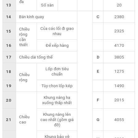
đa
13
Số sàn
20
14
Bán kính quay
C
2380
Của các lối đi giao
Chiều
2325
15
nhau
rộng
cần
thiết
16
Để xếp hàng
4170
17
Chiều dài tổng thể
D
3805
Lốp đơn tiêu
E
1275
18
chuẩn
Chiều
rộng
19
Tùy chọn lốp kép
1490
Khung nâng hạ
F
2015
20
xuống thấp nhất
Khung nâng lên
Chiều
21
cao nhất (gồm giá
G
4055
cao
đỡ)
Khung bảo vệ