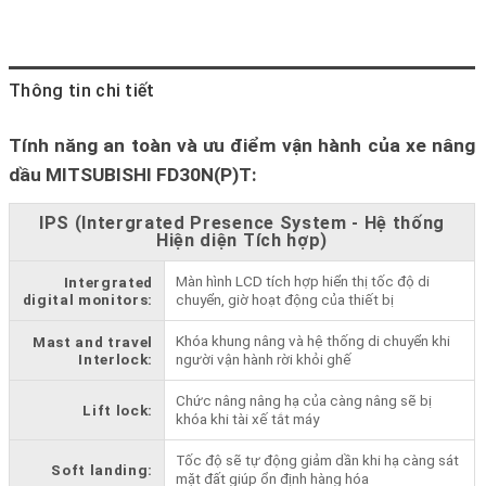
Thông tin chi tiết
Tính năng an toàn và ưu điểm vận hành của xe nâng
dầu MITSUBISHI FD30N(P)T:
IPS (Intergrated Presence System - Hệ thống
Hiện diện Tích hợp)
Màn hình LCD tích hợp hiển thị tốc độ di
Intergrated
digital monitors:
chuyển, giờ hoạt động của thiết bị
Khóa khung nâng và hệ thống di chuyển khi
Mast and travel
Interlock:
người vận hành rời khỏi ghế
Chức nâng nâng hạ của càng nâng sẽ bị
Lift lock:
khóa khi tài xế tắt máy
Tốc độ sẽ tự động giảm dần khi hạ càng sát
Soft landing:
mặt đất giúp ổn định hàng hóa