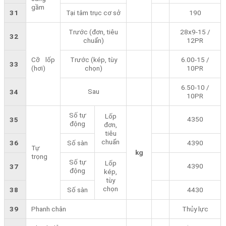
gầm
31
Tại tâm trục cơ sở
190
Trước (đơn, tiêu
28x9-15 /
32
chuẩn)
12PR
Cỡ lốp
Trước (kép, tùy
6.00-15 /
33
(hơi)
chọn)
10PR
6.50-10 /
Sau
34
10PR
Số tự
Lốp
4350
35
động
đơn,
tiêu
chuẩn
36
Số sàn
4390
Tự
kg
trọng
Số tự
Lốp
4390
37
động
kép,
tùy
chọn
38
Số sàn
4430
39
Phanh chân
Thủy lực