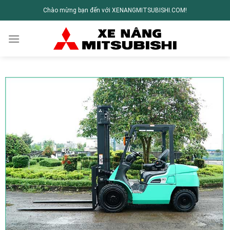
Chào mừng bạn đến với XENANGMITSUBISHI.COM!