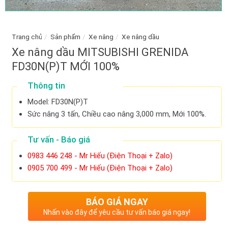
Trang chủ
/
Sản phẩm
/
Xe nâng
/
Xe nâng dầu
Xe nâng dầu MITSUBISHI GRENIDA
FD30N(P)T MỚI 100%
Thông tin
Model: FD30N(P)T
Sức nâng 3 tấn, Chiều cao nâng 3,000 mm, Mới 100%.
Tư vấn - Báo giá
0983 446 248 - Mr Hiếu (Điện Thoại + Zalo)
0905 700 499 - Mr Hiếu (Điện Thoại + Zalo)
BÁO GIÁ NGAY
Nhấn vào đây để yêu cầu tư vấn báo giá ngay!