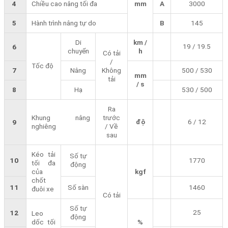
4
Chiều cao nâng tối đa
mm
A
3000
5
Hành trình nâng tự do
B
145
Di
km /
19 / 19.5
6
chuyển
h
Có tải
/
Tốc độ
7
Nâng
Không
500 / 530
mm
tải
/ s
8
Hạ
530 / 500
Ra
Khung nâng
trước
độ
6 / 12
9
nghiêng
/ Về
sau
Kéo tải
Số tự
10
1770
tối đa
động
của
kgf
chốt
11
Số sàn
1460
đuôi xe
Có tải
Số tự
25
12
Leo
động
dốc tối
%