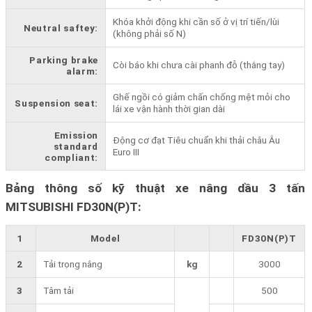
Khóa khởi động khi cần số ở vị trí tiến/lùi
Neutral saftey:
(không phải số N)
Parking brake
Còi báo khi chưa cài phanh đỗ (thắng tay)
alarm:
Ghế ngồi có giảm chấn chống mệt mỏi cho
Suspension seat:
lái xe vận hành thời gian dài
Emission
Động cơ đạt Tiêu chuẩn khi thải châu Âu
standard
Euro III
compliant:
Bảng thông số kỹ thuật xe nâng dầu 3 tấn
MITSUBISHI FD30N(P)T:
1
Model
FD30N(P)T
2
Tải trọng nâng
kg
3000
3
Tâm tải
500