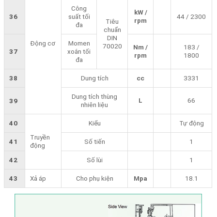
Công
kW /
36
suất tối
44 / 2300
rpm
Tiêu
đa
chuẩn
DIN
Động cơ
Momen
70020
Nm /
183 /
37
xoắn tối
rpm
1800
đa
38
Dung tích
cc
3331
Dung tích thùng
L
66
39
nhiên liệu
40
Kiểu
Tự động
Truyền
41
Số tiến
1
động
42
Số lùi
1
43
Xả áp
Cho phụ kiện
Mpa
18.1