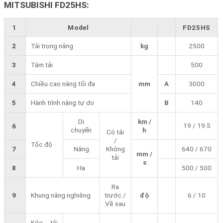
MITSUBISHI FD25HS:
1
Model
FD25HS
2
Tải trọng nâng
kg
2500
3
Tâm tải
500
4
Chiều cao nâng tối đa
mm
A
3000
5
Hành trình nâng tự do
B
140
Di
km /
19 / 19.5
6
chuyển
h
Có tải
/
Tốc độ
7
Nâng
Không
640 / 670
mm /
tải
s
8
Hạ
500 / 500
Ra
9
Khung nâng nghiêng
trước /
độ
6 / 10
Về sau
Kéo tải