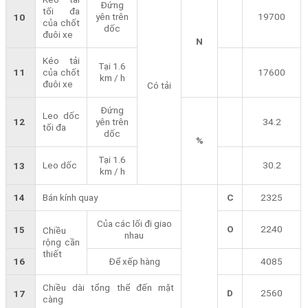
Đứng
tối đa
yên trên
19700
10
của chốt
dốc
đuôi xe
N
Kéo tải
Tại 1.6
11
của chốt
17600
km / h
đuôi xe
Có tải
Đứng
Leo dốc
12
yên trên
34.2
tối đa
dốc
%
Tại 1.6
Leo dốc
30.2
13
km / h
14
Bán kính quay
C
2325
Của các lối đi giao
O
2240
15
Chiều
nhau
rộng cần
thiết
16
Để xếp hàng
4085
Chiều dài tổng thể đến mặt
D
2560
17
càng