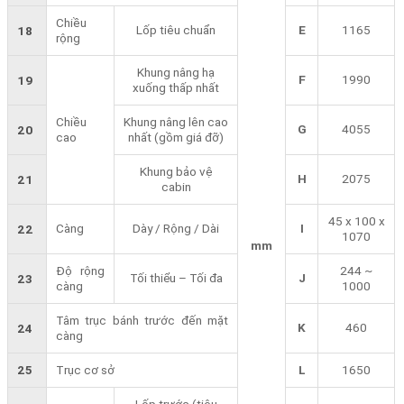
Chiều
Lốp tiêu chuẩn
E
1165
18
rộng
Khung nâng hạ
F
1990
19
xuống thấp nhất
Chiều
Khung nâng lên cao
G
4055
20
cao
nhất (gồm giá đỡ)
Khung bảo vệ
H
2075
21
cabin
45 x 100 x
Càng
Dày / Rộng / Dài
I
22
1070
mm
Độ rộng
244 ~
Tối thiểu – Tối đa
J
23
càng
1000
Tâm trục bánh trước đến mặt
K
460
24
càng
25
Trục cơ sở
L
1650
Lốp trước (tiêu