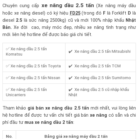
xe nâng dầu 2.5 tấn
Chuyên cung cấp
(Xe nâng máy dầu
hoặc xe nâng diesel) có ký hiệu
FD25
(trong đó
F
là Forklift
D
là
diesel
2.5
là sức nâng 2500kg) cũ và mới 100% nhập khẩu
Nhật
Bản.
Xe đời cao, máy móc đẹp, nhiều xe nâng tình trạng như
mới. liên hệ hotline để được báo giá chi tiết.
✅ Xe nâng dầu 2.5 tấn
✔️ Xe nâng dầu 2.5 tấn Mitsubishi
Komatsu
✅ Xe nâng dầu 2.5 tấn Toyota
✔️ Xe nâng dầu 2.5 tấn TCM
✅ Xe nâng dầu 2.5 tấn Nissan
✔️ Xe nâng dầu 2.5 tấn Sumitomo
✅ Xe nâng dầu 2.5 tấn
✔️ Xe nâng dầu 2.5 cũ nhập khẩu
Unicarriers
Nhật
Tham khảo
giá bán xe nâng dầu 2.5 tấn
mới nhất, vui lòng liên
hệ hotline để được tư vấn chi tiết giá bán
xe nâng
có sẵn và chi
phí đầu tư
mua xe nâng dầu 2 tấn
:
No.
Bảng giá xe nâng máy dầu 2 tấn