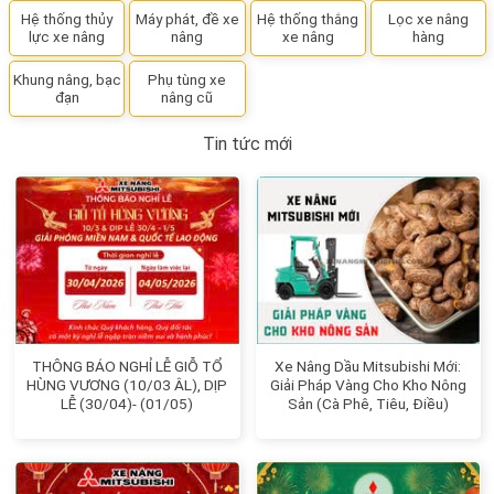
Hệ thống thủy
Máy phát, đề xe
Hệ thống thắng
Lọc xe nâng
lực xe nâng
nâng
xe nâng
hàng
Khung nâng, bạc
Phụ tùng xe
đạn
nâng cũ
Tin tức mới
THÔNG BÁO NGHỈ LỄ GIỖ TỔ
Xe Nâng Dầu Mitsubishi Mới:
HÙNG VƯƠNG (10/03 ÂL), DỊP
Giải Pháp Vàng Cho Kho Nông
LỄ (30/04)- (01/05)
Sản (Cà Phê, Tiêu, Điều)