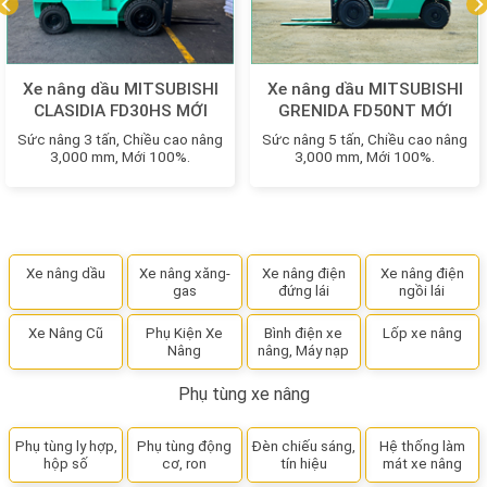
Xe nâng dầu MITSUBISHI
Xe nâng dầu MITSUBISHI
CLASIDIA FD30HS MỚI
GRENIDA FD50NT MỚI
100%
100%
Sức nâng 3 tấn, Chiều cao nâng
Sức nâng 5 tấn, Chiều cao nâng
3,000 mm, Mới 100%.
3,000 mm, Mới 100%.
Xe nâng dầu
Xe nâng xăng-
Xe nâng điện
Xe nâng điện
gas
đứng lái
ngồi lái
Xe Nâng Cũ
Phụ Kiện Xe
Bình điện xe
Lốp xe nâng
Nâng
nâng, Máy nạp
Phụ tùng xe nâng
Phụ tùng ly hợp,
Phụ tùng động
Đèn chiếu sáng,
Hệ thống làm
hộp số
cơ, ron
tín hiệu
mát xe nâng