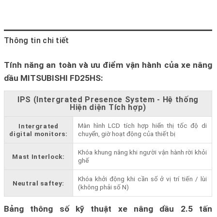
Thông tin chi tiết
Tính năng an toàn và ưu điểm vận hành của xe nâng
dầu MITSUBISHI FD25HS:
IPS (Intergrated Presence System - Hệ thống
Hiện diện Tích hợp)
Màn hình LCD tích hợp hiển thị tốc độ di
Intergrated
digital monitors:
chuyển, giờ hoạt động của thiết bị
Khóa khung nâng khi người vận hành rời khỏi
Mast Interlock:
ghế
Khóa khởi động khi cần số ở vị trí tiến / lùi
Neutral saftey:
(không phải số N)
Bảng thông số kỹ thuật xe nâng
dầu 2.5
tấn