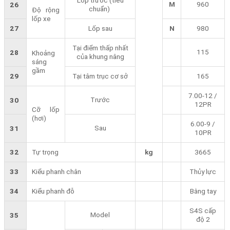
M
960
26
chuẩn)
Độ rộng
lốp xe
27
Lốp sau
N
980
Tại điểm thấp nhất
115
28
Khoảng
của khung nâng
sáng
gầm
29
Tại tâm trục cơ sở
165
7.00-12 /
Trước
30
12PR
Cỡ lốp
(hơi)
6.00-9 /
Sau
31
10PR
32
Tự trọng
kg
3665
33
Kiểu phanh chân
Thủy lực
34
Kiểu phanh đỗ
Bằng tay
S4S cấp
Model
35
độ 2