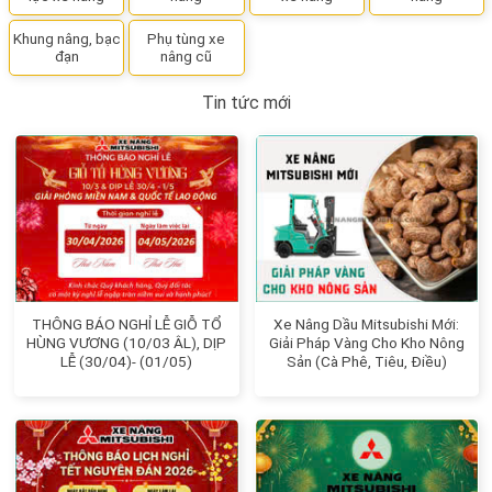
Khung nâng, bạc
Phụ tùng xe
đạn
nâng cũ
Tin tức mới
THÔNG BÁO NGHỈ LỄ GIỖ TỔ
Xe Nâng Dầu Mitsubishi Mới:
HÙNG VƯƠNG (10/03 ÂL), DỊP
Giải Pháp Vàng Cho Kho Nông
LỄ (30/04)- (01/05)
Sản (Cà Phê, Tiêu, Điều)