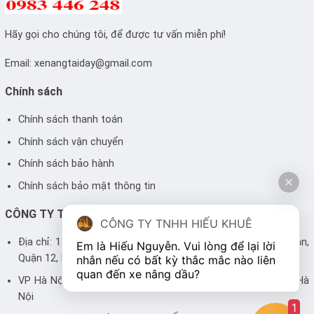
Hãy gọi cho chúng tôi, để được tư vấn miễn phí!
Email:
xenangtaiday@gmail.com
Chính sách
Chính sách thanh toán
Chính sách vận chuyển
Chính sách bảo hành
Chính sách bảo mật thông tin
CÔNG TY TNHH HIẾU KHUÊ
CÔNG TY TNHH HIẾU KHUÊ
Địa chỉ: 13/10 Đông Hưng Thuận 42, Phường Tân Hưng Thuận,
Em là Hiếu Nguyễn. Vui lòng để lại lời 
Quận 12, Hồ Chí Minh
nhắn nếu có bất kỳ thắc mắc nào liên 
quan đến xe nâng dầu? 
VP Hà Nội: Phòng 302, Toà G2, Số 3 Thành Công, Ba Đình, Hà
Nội
1