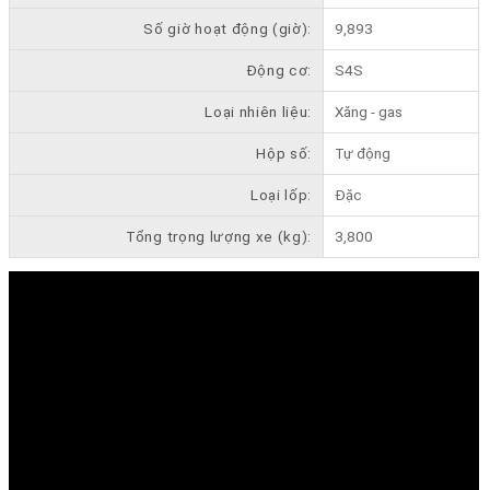
Số giờ hoạt động (giờ):
9,893
Động cơ:
S4S
Loại nhiên liệu:
Xăng - gas
Hộp số:
Tự động
Loại lốp:
Đặc
Tổng trọng lượng xe (kg):
3,800