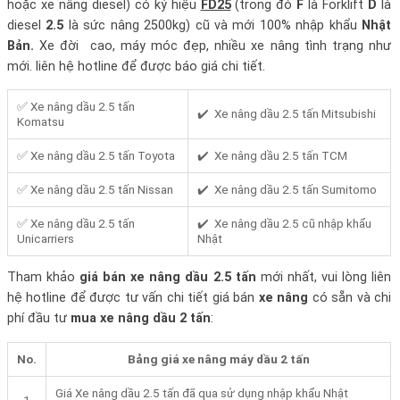
hoặc xe nâng diesel) có ký hiệu
FD25
(trong đó
F
là Forklift
D
là
diesel
2.5
là sức nâng 2500kg) cũ và mới 100% nhập khẩu
Nhật
Bản.
Xe đời cao, máy móc đẹp, nhiều xe nâng tình trạng như
mới. liên hệ hotline để được báo giá chi tiết.
✅ Xe nâng dầu 2.5 tấn
✔️ Xe nâng dầu 2.5 tấn Mitsubishi
Komatsu
✅ Xe nâng dầu 2.5 tấn Toyota
✔️ Xe nâng dầu 2.5 tấn TCM
✅ Xe nâng dầu 2.5 tấn Nissan
✔️ Xe nâng dầu 2.5 tấn Sumitomo
✅ Xe nâng dầu 2.5 tấn
✔️ Xe nâng dầu 2.5 cũ nhập khẩu
Unicarriers
Nhật
Tham khảo
giá bán xe nâng dầu 2.5 tấn
mới nhất, vui lòng liên
hệ hotline để được tư vấn chi tiết giá bán
xe nâng
có sẵn và chi
phí đầu tư
mua xe nâng dầu 2 tấn
:
No.
Bảng giá xe nâng máy dầu 2 tấn
Giá Xe nâng dầu 2.5 tấn đã qua sử dụng nhập khẩu Nhật
1