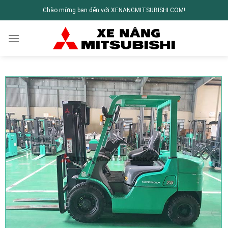
Chào mừng bạn đến với XENANGMITSUBISHI.COM!