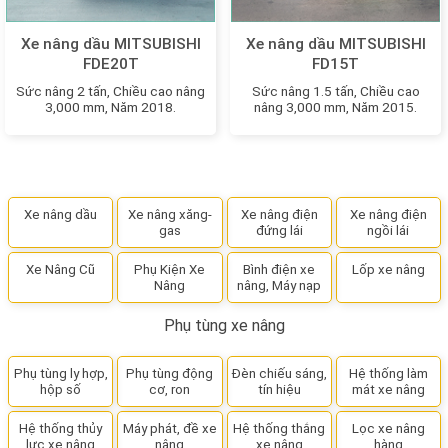
Xe nâng dầu MITSUBISHI
Xe nâng dầu MITSUBISHI
FDE20T
FD15T
Sức nâng 2 tấn, Chiều cao nâng
Sức nâng 1.5 tấn, Chiều cao
3,000 mm, Năm 2018.
nâng 3,000 mm, Năm 2015.
Xe nâng dầu
Xe nâng xăng-
Xe nâng điện
Xe nâng điện
gas
đứng lái
ngồi lái
Xe Nâng Cũ
Phụ Kiện Xe
Bình điện xe
Lốp xe nâng
Nâng
nâng, Máy nạp
Phụ tùng xe nâng
Phụ tùng ly hợp,
Phụ tùng động
Đèn chiếu sáng,
Hệ thống làm
hộp số
cơ, ron
tín hiệu
mát xe nâng
Hệ thống thủy
Máy phát, đề xe
Hệ thống thắng
Lọc xe nâng
lực xe nâng
nâng
xe nâng
hàng