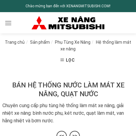
Chào mừng bạn đến với XENANGMITSUBISHI.COM!
Trang chủ
/
Sản phẩm
/
Phụ Tùng Xe Nâng
/
Hệ thống làm mát
xe nâng
LỌC
BÁN HỆ THỐNG NƯỚC LÀM MÁT XE
NÂNG, QUẠT NƯỚC
Chuyên cung cấp phụ tùng hệ thống làm mát xe nâng, giải
nhiệt xe nâng: bình nước phụ, két nước, quạt làm mát, van
hằng nhiệt và bơm nước.
<<
>>