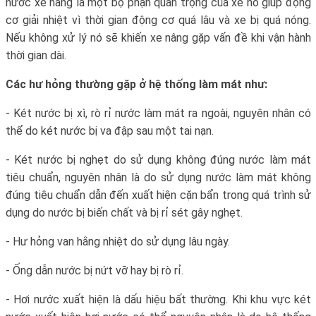
nước xe nâng là một bộ phận quan trọng của xe nó giúp động
cơ giải nhiệt vì thời gian động cơ quá lâu và xe bị quá nóng.
Nếu không xử lý nó sẽ khiến xe nâng gặp vấn đề khi vận hành
thời gian dài.
Các hư hỏng thường gặp ở hệ thống làm mát như:
- Két nước bị xì, rò rỉ nước làm mát ra ngoài, nguyên nhân có
thể do két nước bị va đập sau một tai nạn.
- Két nước bị nghẹt do sử dụng không đúng nước làm mát
tiêu chuẩn, nguyên nhân là do sử dụng nước làm mát không
đúng tiêu chuẩn dẫn đến xuất hiện cặn bẩn trong quá trình sử
dụng do nước bị biến chất và bị rỉ sét gây nghẹt.
- Hư hỏng van hằng nhiệt do sử dụng lâu ngày.
- Ống dẫn nước bị nứt vỡ hay bị rò rỉ.
- Hơi nước xuất hiện là dấu hiệu bất thường. Khi khu vực két