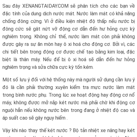
Sau đây XENANGTAIDAY.COM sẽ phân tích cho các bạn về
đặc tính của dung dịch nước mát. Nước làm mát có khả năng
chống đông cứng. Vì ở điều kiện nhiệt độ thấp nếu nước bị
đông cức sẽ gât nứt vỡ động cơ dẫn đến hư hỏng cực kỳ
nghiêm trọng. Không chỉ thế, nước làm mát còn phải không
được gây ra sự ăn mòn hay ô xi hoá cho động cơ. Bởi vì, các
chi tiết bên trong động cơ được chế tạo bằng kim loại, đặc
biệt là thân máy. Nếu để bị ô xi hoá sẽ dẫn đến hư hỏng
nghiêm trọng và sửa chữa cực kỳ tốn kém.
Một số lưu ý đối với hệ thống này mà người sử dụng cần lưu ý
đó là cần phải thường xuyên kiểm tra mực nước làm mát
trong bình nước phụ. Trong lúc xe hoạt động hay động cơ nổ
máy, không được mở nắp két nước mà phải chờ khi động cơ
nguội hẳn nếu không nước bên trong đang ở nhiệt độ cao và
áp suất cao sẽ gây nguy hiểm .
Vậy khi nào thay thế két nước ? Bộ tản nhiệt xe nâng hay két