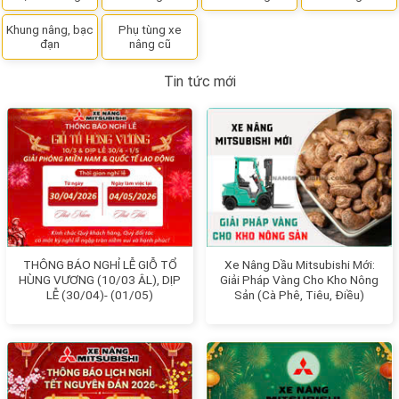
Khung nâng, bạc
Phụ tùng xe
đạn
nâng cũ
Tin tức mới
THÔNG BÁO NGHỈ LỄ GIỖ TỔ
Xe Nâng Dầu Mitsubishi Mới:
HÙNG VƯƠNG (10/03 ÂL), DỊP
Giải Pháp Vàng Cho Kho Nông
LỄ (30/04)- (01/05)
Sản (Cà Phê, Tiêu, Điều)