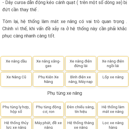
- Dây curoa dẫn động kéo cánh quạt ( trên một số dòng xe) bị
đứt cần thay thế .
Tóm lại, hệ thống làm mát xe nâng có vai trò quan trọng .
Chính vì thế, khi vấn đề xảy ra ở hệ thống này cần phải khắc
phục càng nhanh càng tốt.
Xe nâng dầu
Xe nâng xăng-
Xe nâng điện
Xe nâng điện
gas
đứng lái
ngồi lái
Xe Nâng Cũ
Phụ Kiện Xe
Bình điện xe
Lốp xe nâng
Nâng
nâng, Máy nạp
Phụ tùng xe nâng
Phụ tùng ly hợp,
Phụ tùng động
Đèn chiếu sáng,
Hệ thống làm
hộp số
cơ, ron
tín hiệu
mát xe nâng
Hệ thống thủy
Máy phát, đề xe
Hệ thống thắng
Lọc xe nâng
lực xe nâng
nâng
xe nâng
hàng