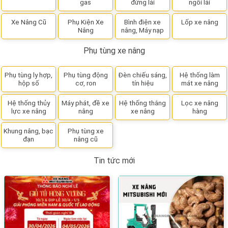
gas
đứng lái
ngồi lái
Xe Nâng Cũ
Phụ Kiện Xe
Bình điện xe
Lốp xe nâng
Nâng
nâng, Máy nạp
Phụ tùng xe nâng
Phụ tùng ly hợp,
Phụ tùng động
Đèn chiếu sáng,
Hệ thống làm
hộp số
cơ, ron
tín hiệu
mát xe nâng
Hệ thống thủy
Máy phát, đề xe
Hệ thống thắng
Lọc xe nâng
lực xe nâng
nâng
xe nâng
hàng
Khung nâng, bạc
Phụ tùng xe
đạn
nâng cũ
Tin tức mới