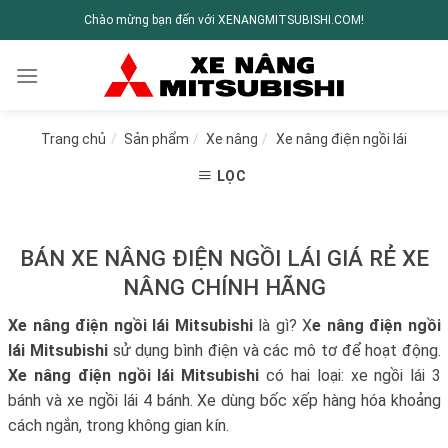
Chào mừng bạn đến với XENANGMITSUBISHI.COM!
Trang chủ
/
Sản phẩm
/
Xe nâng
/
Xe nâng điện ngồi lái
LỌC
BÁN XE NÂNG ĐIỆN NGỒI LÁI GIÁ RẺ XE
NÂNG CHÍNH HÃNG
Xe nâng điện ngồi lái
Mitsubishi
là gì? X
e nâng điện ngồi
lái
Mitsubishi
sử dụng bình điện và các mô tơ để hoạt động.
Xe nâng điện ngồi lái Mitsubishi
có hai loại: xe ngồi lái 3
bánh và xe ngồi lái 4 bánh. Xe dùng bốc xếp hàng hóa khoảng
cách ngắn, trong không gian kín.