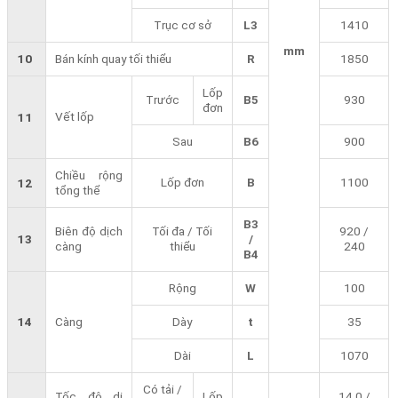
Trục cơ sở
L3
1410
mm
10
Bán kính quay tối thiểu
R
1850
Lốp
Trước
B5
930
đơn
Vết lốp
11
Sau
B6
900
Chiều rộng
Lốp đơn
B
1100
12
tổng thể
B3
Biên độ dịch
Tối đa / Tối
920 /
13
/
càng
thiểu
240
B4
Rộng
W
100
14
Càng
Dày
t
35
Dài
L
1070
Có tải /
Tốc độ di
Lốp
14.0 /