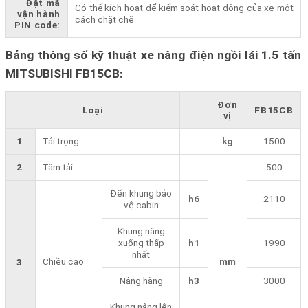
Đặt mã
Có thể kích hoạt để kiểm soát hoạt động của xe một
vận hành
cách chặt chẽ
PIN code:
Bảng thông số kỹ thuật xe nâng điện ngồi lái 1.5 tấn
MITSUBISHI FB15CB:
Đơn
Loại
FB15CB
vị
1
Tải trọng
kg
1500
2
Tâm tải
500
Đến khung bảo
h6
2110
vệ cabin
Khung nâng
xuống thấp
h1
1990
nhất
Chiều cao
mm
3
Nâng hàng
h3
3000
Khung nâng lên