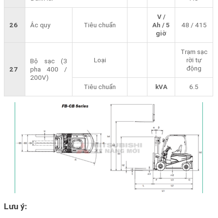
V /
26
Ắc quy
Tiêu chuẩn
Ah / 5
48 / 415
giờ
Trạm sạc
Loại
rời tự
Bộ sạc (3
động
27
pha 400 /
200V)
Tiêu chuẩn
kVA
6.5
Lưu ý: