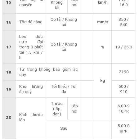
15
Không
km/h
chuyển
hơi
16.0
tải
Có tải / Không
350 /
Tốc độ nâng
mm/s
16
tải
540
Leo dốc
cực đại
Có tải / Không
17
trong 3 phút
%
19 / 25.0
tải
tại 1.5 km /
h
Tự trọng không bao gồm ắc
2190
18
quy
kg
Khối lượng
Tối thiểu / Tối
600 /
19
ắc quy
đa
910
Trước
Lốp
6.00-9
(lốp
hơi
10PR
đơn)
Kích thước
20
lốp
5.00-8
Sau
8PR