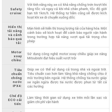
Với tính năng này, xe có khả năng chống trơn trượt khi
tăng tốc và ngay cả khi nhả chân phanh, tốc độ giới
Safety
cruise:
hạn tới 1km/h. Hệ thống tự hãm cũng sẽ được kích
hoạt khi xe di chuyển xuống dốc
Hiển thị
Màn hình sẽ hiển thị trọng lượng tải của hàng hóa. Một
tải nâng
cảnh báo sẽ kích hoạt để cảnh báo người vận hành
và cảnh
trong trường hợp tải nâng vượt quá tải trọng cho
báo quá
phép
tải:
Motor
Sử dụng công nghệ motor xoay chiều giúp xe nâng
xoay
Mitsubishi đạt hiệu suất vượt trội
chiều:
Giúp xe có thể sử dụng cả trong nhà và ngoài trời.
Tiêu
Tiêu chuẩn cao hơn làm tăng khả năng chống chịu ở
chuẩn
chống
môi trường bên ngoài. Hệ thống chống tia nước giúp
nước
xe ngăn ngừa được tia nước được phun từ tất cả
IPX4:
các hướng
Chế độ
Làm tăng thời gian sử dụng xe trên mỗi lần sạc và
ECO cải
giảm chi phí vận hành
tiến: