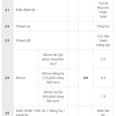
Trợ lái
thủy lực
Kiểu đánh lái
21
hoàn
toàn
22
Phanh xe
Thủy lực
Cơ, Vận
23
Phanh đỗ
hành
bằng tay
Motor lái (60
phút chạy liên
7.0
tục)
Motor nâng hạ
24
Motor
(10 phút chạy
kW
9.5
liên tục)
Motor trợ lái
(60 phút chạy
1.5
liên tục)
Điều khiển Tiến lùi / Nâng hạ /
Biến tần
25
Đánh lái
AC