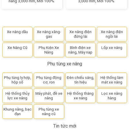
nâng 3,000 mm, Mới 100%.
3,000 mm, Mới 100%.
Xe nâng dầu
Xe nâng xăng-
Xe nâng điện
Xe nâng điện
gas
đứng lái
ngồi lái
Xe Nâng Cũ
Phụ Kiện Xe
Bình điện xe
Lốp xe nâng
Nâng
nâng, Máy nạp
Phụ tùng xe nâng
Phụ tùng ly hợp,
Phụ tùng động
Đèn chiếu sáng,
Hệ thống làm
hộp số
cơ, ron
tín hiệu
mát xe nâng
Hệ thống thủy
Máy phát, đề xe
Hệ thống thắng
Lọc xe nâng
lực xe nâng
nâng
xe nâng
hàng
Khung nâng, bạc
Phụ tùng xe
đạn
nâng cũ
Tin tức mới