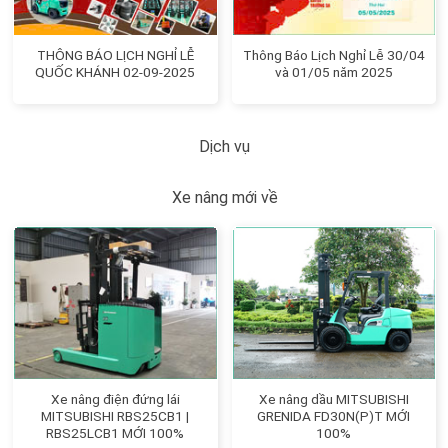
THÔNG BÁO LỊCH NGHỈ LỄ
Thông Báo Lịch Nghỉ Lễ 30/04
QUỐC KHÁNH 02-09-2025
và 01/05 năm 2025
Dịch vụ
Xe nâng mới về
Xe nâng điện đứng lái
Xe nâng dầu MITSUBISHI
MITSUBISHI RBS25CB1 |
GRENIDA FD30N(P)T MỚI
RBS25LCB1 MỚI 100%
100%