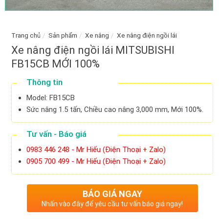
Trang chủ
/
Sản phẩm
/
Xe nâng
/
Xe nâng điện ngồi lái
Xe nâng điện ngồi lái MITSUBISHI
FB15CB MỚI 100%
Thông tin
Model: FB15CB
Sức nâng 1.5 tấn, Chiều cao nâng 3,000 mm, Mới 100%.
Tư vấn - Báo giá
0983 446 248 - Mr Hiếu (Điện Thoại + Zalo)
0905 700 499 - Mr Hiếu (Điện Thoại + Zalo)
BÁO GIÁ NGAY
Nhấn vào đây để yêu cầu tư vấn báo giá ngay!