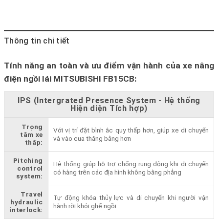
Thông tin chi tiết
Tính năng an toàn và ưu điểm vận hành của xe nâng
điện ngồi lái MITSUBISHI FB15CB:
IPS (Intergrated Presence System - Hệ thống
Hiện diện Tích hợp)
Trọng
Với vị trí đặt bình ắc quy thấp hơn, giúp xe di chuyển
tâm xe
và vào cua thăng bằng hơn
thấp:
Pitching
Hệ thống giúp hỗ trợ chống rung động khi di chuyển
control
có hàng trên các địa hình không bằng phẳng
system:
Travel
Tự động khóa thủy lực và di chuyển khi người vận
hydraulic
hành rời khỏi ghế ngồi
interlock: