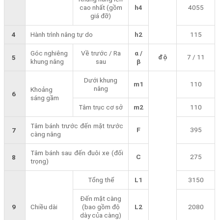
cao nhất (gồm
h4
4055
giá đỡ)
4
Hành trình nâng tự do
h2
115
Góc nghiêng
Về trước / Ra
α /
độ
7 / 11
5
khung nâng
sau
β
Dưới khung
m1
110
nâng
Khoảng
6
sáng gầm
Tâm trục cơ sở
m2
110
Tâm bánh trước đến mặt trước
F
395
7
càng nâng
Tâm bánh sau đến đuôi xe (đối
C
275
8
trọng)
Tổng thể
L1
3150
Đến mặt càng
9
Chiều dài
(bao gồm độ
L2
2080
dày của càng)