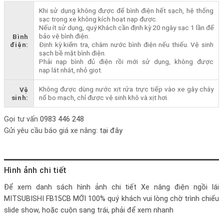
Khi sử dụng không được để bình điện hết sạch, hệ thống
sạc trọng xe không kích hoạt nạp được.
Nếu ít sử dụng, quý Khách cần định kỳ 20 ngày sạc 1 lần để
bảo vệ bình điện.
Bình
điện:
Định kỳ kiểm tra, châm nước bình điện nếu thiếu. Vệ sinh
sạch bề mặt bình điện.
Phải nạp bình đủ điện rồi mới sử dụng, không được
nạp lắt nhắt, nhỏ giọt.
Không được dùng nước xịt rửa trực tiếp vào xe gây cháy
Vệ
sinh:
nổ bo mạch, chỉ được vệ sinh khô và xịt hơi.
Gọi tư vấn
0983 446 248
Gửi yêu cầu báo giá xe nâng:
tại đây
Hình ảnh chi tiết
Để xem danh sách hình ảnh chi tiết
Xe nâng điện ngồi lái
MITSUBISHI FB15CB MỚI 100%
quý khách vui lòng chờ trình chiếu
slide show, hoặc cuộn sang trái, phải để xem nhanh