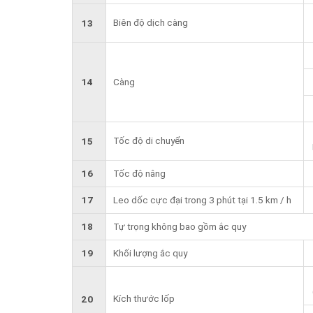
Biên độ dịch càng
13
14
Càng
Tốc độ di chuyển
15
16
Tốc độ nâng
17
Leo dốc cực đại trong 3 phút tại 1.5 km / h
18
Tự trọng không bao gồm ắc quy
19
Khối lượng ắc quy
Kích thước lốp
20