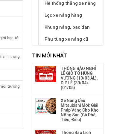
Hệ thống thắng xe nâng
Lọc xe nâng hàng
Khung nâng, bạc đạn
iới hạn tới
Phụ tùng xe nâng cũ
TIN MỚI NHẤT
 hành trong
THÔNG BÁO NGHỈ
LỄ GIỖ TỔ HÙNG
VƯƠNG (10/03 ÂL),
DỊP LỄ (30/04)-
 môi trường
(01/05)
Xe Nâng Dầu
Mitsubishi Mới: Giải
Pháp Vàng Cho Kho
Nông Sản (Cà Phê,
Tiêu, Điều)
Thông Báo Lịch