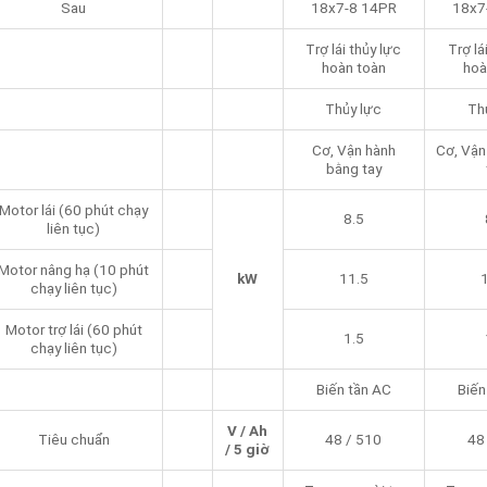
Sau
18x7-8 14PR
18x7
Trợ lái thủy lực
Trợ lá
hoàn toàn
hoà
Thủy lực
Th
Cơ, Vận hành
Cơ, Vận
bằng tay
Motor lái (60 phút chạy
8.5
liên tục)
Motor nâng hạ (10 phút
kW
11.5
chạy liên tục)
Motor trợ lái (60 phút
1.5
chạy liên tục)
Biến tần AC
Biến
V / Ah
Tiêu chuẩn
48 / 510
48
/ 5 giờ