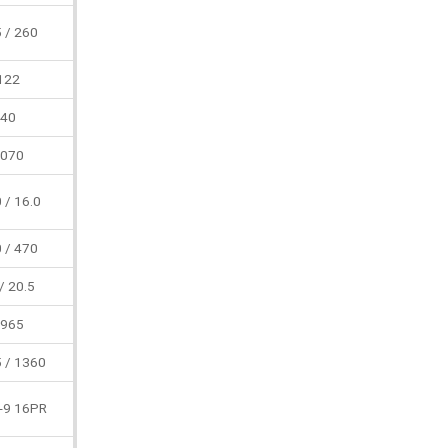
 / 260
122
40
070
 / 16.0
 / 470
/ 20.5
965
 / 1360
-9 16PR