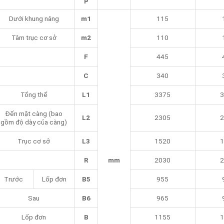
Dưới khung nâng
m1
115
Tâm trục cơ sở
m2
110
F
445
C
340
Tổng thể
L1
3375
3
Đến mặt càng (bao
L2
2305
2
gồm độ dày của càng)
Trục cơ sở
L3
1520
1
R
mm
2030
2
Trước
Lốp đơn
B5
955
Sau
B6
965
Lốp đơn
B
1155
1