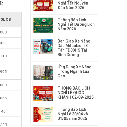
B:
Nghỉ Tết Nguyên
Đán Năm 2026
20LCB
Thông Báo Lịch
Nghỉ Tết Dương Lịch
Năm 2026
000
Bàn Giao Xe Nâng
500
Dầu Mitsubishi 3
Tấn FD30HS Tại
Bình Dương
110
Ứng Dụng Xe Nâng
Trong Ngành Lúa
995
Gạo
000
THÔNG BÁO LỊCH
NGHỈ LỄ QUỐC
KHÁNH 02-09-2025
055
Thông Báo Lịch
140
Nghỉ Lễ 30/04 và
01/05 năm 2025
 / 11