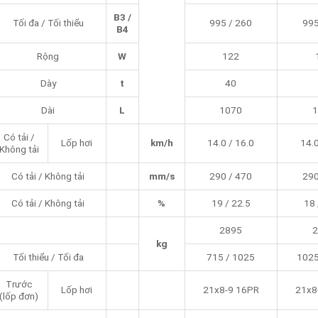
B3 /
Tối đa / Tối thiểu
995 / 260
995
B4
Rộng
W
122
Dày
t
40
Dài
L
1070
1
Có tải /
Lốp hơi
km/h
14.0 / 16.0
14.0
Không tải
Có tải / Không tải
mm/s
290 / 470
290
Có tải / Không tải
%
19 / 22.5
18 
2895
2
kg
Tối thiểu / Tối đa
715 / 1025
1025
Trước
Lốp hơi
21x8-9 16PR
21x8
(lốp đơn)