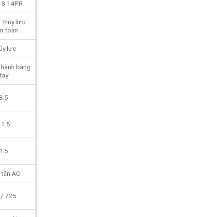
-8 14PR
i thủy lực
n toàn
ủy lực
 hành bằng
tay
8.5
11.5
1.5
 tần AC
 / 725