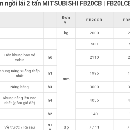
ện ngồi lái 2 tấn MITSUBISHI FB20CB | FB20LC
Đơn
FB20CB
FB
vị
kg
2000
2
500
Đến khung bảo vệ
h6
2110
2
cabin
Khung nâng xuống thấp
h1
1995
1
nhất
mm
Nâng hàng
h3
3000
3
Khung nâng lên cao
h4
4055
4
nhất (gồm giá đỡ)
h2
140
α /
Về trước / Ra sau
độ
7 / 11
7
β