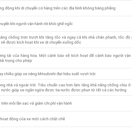
ng động khi di chuyển có hàng trên các địa hình không bằng phẳng
huyển khi người vận hành rời khỏi ghế ngồi
năng chống trơn trượt khi tăng tốc và ngay cả khi nhả chân phanh, tốc độ g
sẽ được kích hoạt khi xe di chuyển xuống dốc
ượng tải của hàng hóa. Một cảnh báo sẽ kích hoạt để cảnh báo người vận
tải trọng cho phép
chiều giúp xe nâng Mitsubishi đạt hiệu suất vượt trội
ong nhà và ngoài trời. Tiêu chuẩn cao hơn làm tăng khả năng chống chịu ở
a nước giúp xe ngăn ngừa được tia nước được phun từ tất cả các hướng
 trên mỗi lần sạc và giảm chi phí vận hành
t hoạt động của xe một cách chặt chẽ