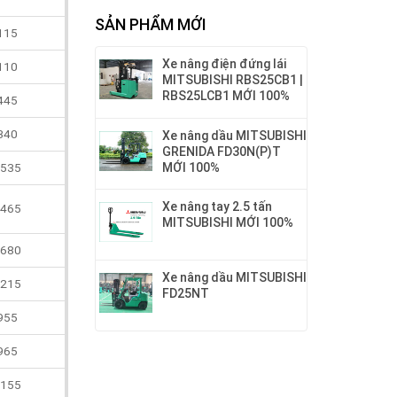
SẢN PHẨM MỚI
115
Xe nâng điện đứng lái
110
MITSUBISHI RBS25CB1 |
RBS25LCB1 MỚI 100%
445
340
Xe nâng dầu MITSUBISHI
GRENIDA FD30N(P)T
MỚI 100%
535
Xe nâng tay 2.5 tấn
465
MITSUBISHI MỚI 100%
680
Xe nâng dầu MITSUBISHI
215
FD25NT
955
965
155