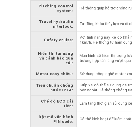
Pitching control
Hệ thống giúp hỗ trợ chống ru
system:
Travel hydraulic
Tự động khóa thủy lực và di c
interlock:
Với tính năng này, xe có khả 
Safety cruise:
1km/h. Hệ thống tự hãm cũng 
Hiển thị tải nâng
Màn hình sẽ hiển thị trọng l
và cảnh báo quá
trường hợp tải nâng vượt quá 
tải:
Motor xoay chiều:
Sử dụng công nghệ motor xoay 
Giúp xe có thể sử dụng cả tr
Tiêu chuẩn chống
nước IPX4:
bên ngoài. Hệ thống chống ti
Chế độ ECO cải
Làm tăng thời gian sử dụng xe
tiến:
Đặt mã vận hành
Có thể kích hoạt để kiểm soá
PIN code: