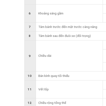
6
Khoảng sáng gầm
7
Tâm bánh trước đến mặt trước càng nâng
8
Tâm bánh sau đến đuôi xe (đối trọng)
Chiều dài
9
10
Bán kính quay tối thiểu
11
Vết lốp
12
Chiều rộng tổng thể