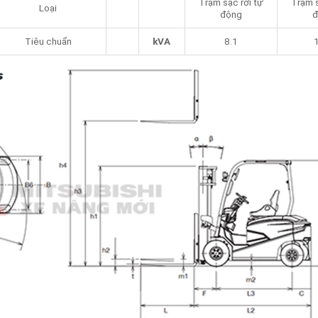
Trạm sạc rời tự
Trạm s
Loại
động
đ
Tiêu chuẩn
kVA
8.1