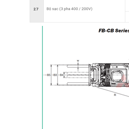
Bộ sạc (3 pha 400 / 200V)
27