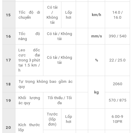
Có tải
Tốc độ di
/
Lốp
14.0 /
km/h
15
chuyển
Không
hơi
16.0
tải
Tốc độ
Có tải / Không
mm/s
390 / 540
16
nâng
tải
Leo dốc
cực đại
Có tải / Không
17
trong 3 phút
%
22 / 25.0
tải
tại 1.5 km /
h
Tự trọng không bao gồm ắc
2060
18
quy
kg
Khối lượng
Tối thiểu / Tối
570 / 875
19
ắc quy
đa
Trước
Lốp
6.00-9
(lốp
hơi
10PR
đơn)
Kích thước
20
lốp