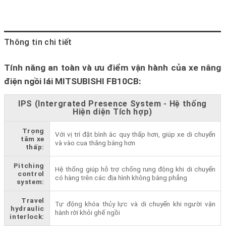
Thông tin chi tiết
Tính năng an toàn và ưu điểm vận hành của xe nâng
điện ngồi lái MITSUBISHI FB10CB:
IPS (Intergrated Presence System - Hệ thống
Hiện diện Tích hợp)
Trọng
Với vị trí đặt bình ắc quy thấp hơn, giúp xe di chuyển
tâm xe
và vào cua thăng bằng hơn
thấp:
Pitching
Hệ thống giúp hỗ trợ chống rung động khi di chuyển
control
có hàng trên các địa hình không bằng phẳng
system:
Travel
Tự động khóa thủy lực và di chuyển khi người vận
hydraulic
hành rời khỏi ghế ngồi
interlock: