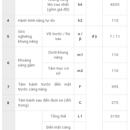
lên cao nhất
h4
4055
(gồm giá đỡ)
4
Hành trình nâng tự do
h2
115
Góc
Về trước / Ra
α /
5
nghiêng
độ
7 / 11
sau
β
khung nâng
Dưới khung
m1
110
nâng
Khoảng
6
sáng gầm
Tâm trục cơ
m2
110
sở
Tâm bánh trước đến mặt
F
395
7
trước càng nâng
Tâm bánh sau đến đuôi xe (đối
C
275
8
trọng)
Tổng thể
L1
3150
Đến mặt càng