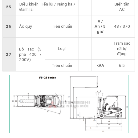
Điều khiển Tiến lùi / Nâng hạ /
Biến tần
25
Đánh lái
AC
V /
26
Ắc quy
Tiêu chuẩn
Ah / 5
48 / 370
giờ
Trạm sạc
Loại
rời tự
Bộ sạc (3
động
27
pha 400 /
200V)
Tiêu chuẩn
kVA
6.5