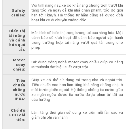
Với tính năng này, xe có khả năng chống trơn trượt khi
tăng tốc và ngay cả khi nhả chân phanh, tốc độ giới
Safety
cruise:
hạn tới 1km/h. Hệ thống tự hãm cũng sẽ được kích
hoạt khi xe di chuyển xuống dốc
Hiển thị
Màn hình sẽ hiển thị trọng lượng tải của hàng hóa. Một
tải nâng
cảnh báo sẽ kích hoạt để cảnh báo người vận hành
và cảnh
trong trường hợp tải nâng vượt quá tải trọng cho
báo quá
phép
tải:
Motor
Sử dụng công nghệ motor xoay chiều giúp xe nâng
xoay
Mitsubishi đạt hiệu suất vượt trội
chiều:
Giúp xe có thể sử dụng cả trong nhà và ngoài trời.
Tiêu
Tiêu chuẩn cao hơn làm tăng khả năng chống chịu ở
chuẩn
chống
môi trường bên ngoài. Hệ thống chống tia nước giúp
nước
xe ngăn ngừa được tia nước được phun từ tất cả
IPX4:
các hướng
Chế độ
Làm tăng thời gian sử dụng xe trên mỗi lần sạc và
ECO cải
giảm chi phí vận hành
tiến: