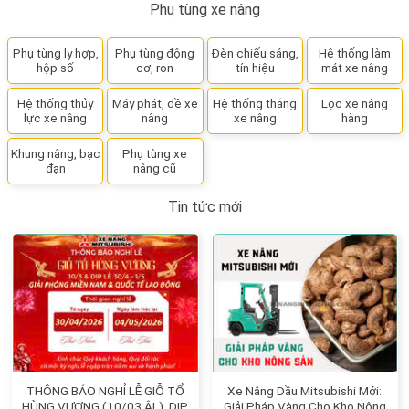
Phụ tùng xe nâng
Phụ tùng ly hợp,
Phụ tùng động
Đèn chiếu sáng,
Hệ thống làm
hộp số
cơ, ron
tín hiệu
mát xe nâng
Hệ thống thủy
Máy phát, đề xe
Hệ thống thắng
Lọc xe nâng
lực xe nâng
nâng
xe nâng
hàng
Khung nâng, bạc
Phụ tùng xe
đạn
nâng cũ
Tin tức mới
THÔNG BÁO NGHỈ LỄ GIỖ TỔ
Xe Nâng Dầu Mitsubishi Mới:
HÙNG VƯƠNG (10/03 ÂL), DỊP
Giải Pháp Vàng Cho Kho Nông