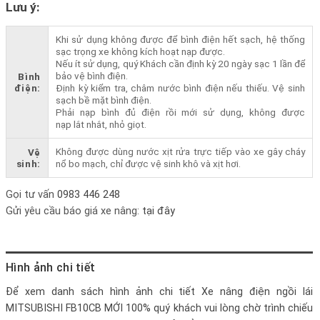
Lưu ý:
Khi sử dụng không được để bình điện hết sạch, hệ thống
sạc trọng xe không kích hoạt nạp được.
Nếu ít sử dụng, quý Khách cần định kỳ 20 ngày sạc 1 lần để
bảo vệ bình điện.
Bình
điện:
Định kỳ kiểm tra, châm nước bình điện nếu thiếu. Vệ sinh
sạch bề mặt bình điện.
Phải nạp bình đủ điện rồi mới sử dụng, không được
nạp lắt nhắt, nhỏ giọt.
Không được dùng nước xịt rửa trực tiếp vào xe gây cháy
Vệ
sinh:
nổ bo mạch, chỉ được vệ sinh khô và xịt hơi.
Gọi tư vấn
0983 446 248
Gửi yêu cầu báo giá xe nâng:
tại đây
Hình ảnh chi tiết
Để xem danh sách hình ảnh chi tiết
Xe nâng điện ngồi lái
MITSUBISHI FB10CB MỚI 100%
quý khách vui lòng chờ trình chiếu