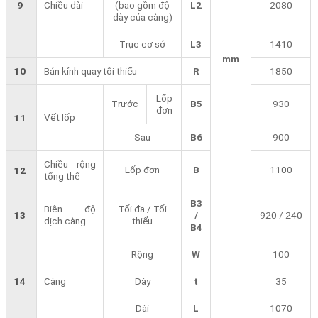
9
Chiều dài
(bao gồm độ
L2
2080
dày của càng)
Trục cơ sở
L3
1410
mm
10
Bán kính quay tối thiểu
R
1850
Lốp
Trước
B5
930
đơn
Vết lốp
11
Sau
B6
900
Chiều rộng
Lốp đơn
B
1100
12
tổng thể
B3
Biên độ
Tối đa / Tối
13
/
920 / 240
dịch càng
thiểu
B4
Rộng
W
100
14
Càng
Dày
t
35
Dài
L
1070