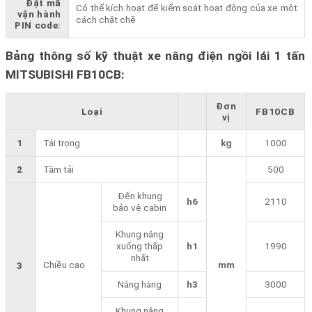
Đặt mã
Có thể kích hoạt để kiểm soát hoạt động của xe một
vận hành
cách chặt chẽ
PIN code:
Bảng thông số kỹ thuật xe nâng điện ngồi lái 1 tấn
MITSUBISHI FB10CB:
Đơn
Loại
FB10CB
vị
1
Tải trọng
kg
1000
2
Tâm tải
500
Đến khung
h6
2110
bảo vệ cabin
Khung nâng
xuống thấp
h1
1990
nhất
Chiều cao
mm
3
Nâng hàng
h3
3000
Khung nâng