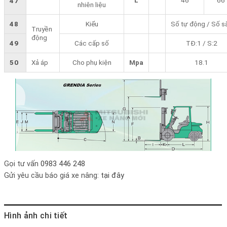
47
nhiên liệu
48
Kiểu
Số tự động / Số s
Truyền
động
49
Các cấp số
TĐ:1 / S:2
50
Xả áp
Cho phụ kiện
Mpa
18.1
Gọi tư vấn
0983 446 248
Gửi yêu cầu báo giá xe nâng:
tại đây
Hình ảnh chi tiết