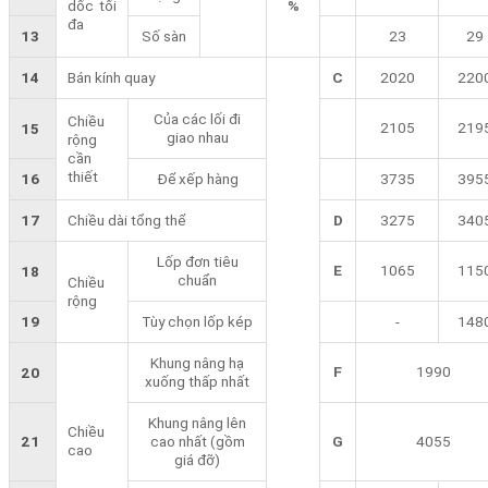
dốc tối
%
đa
13
Số sàn
23
29
14
Bán kính quay
C
2020
220
Của các lối đi
Chiều
2105
219
15
giao nhau
rộng
cần
thiết
16
Để xếp hàng
3735
395
17
Chiều dài tổng thể
D
3275
340
Lốp đơn tiêu
E
1065
115
18
chuẩn
Chiều
rộng
19
Tùy chọn lốp kép
-
148
Khung nâng hạ
F
1990
20
xuống thấp nhất
Khung nâng lên
Chiều
21
cao nhất (gồm
G
4055
cao
giá đỡ)