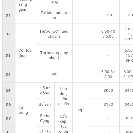
nâng
sáng
gầm
Tại tâm trục cơ
150
160
31
sở
7.00
Trước (đơn, tiêu
6.50-10
32
12 /
chuẩn)
/ 5.00
12P
Cỡ lốp
5.50
Trước (kép, tùy
33
(hơi)
-
15 /
chọn)
8PR
5.00-8 /
6.00
Sau
34
3.00
/ 10
Số tự
Lốp
3060
341
35
động
đơn,
tiêu
chuẩn
36
Số sàn
3100
345
Tự
kg
trọng
Số tự
Lốp
-
350
37
động
kép,
tùy
chọn
38
Số sàn
-
354