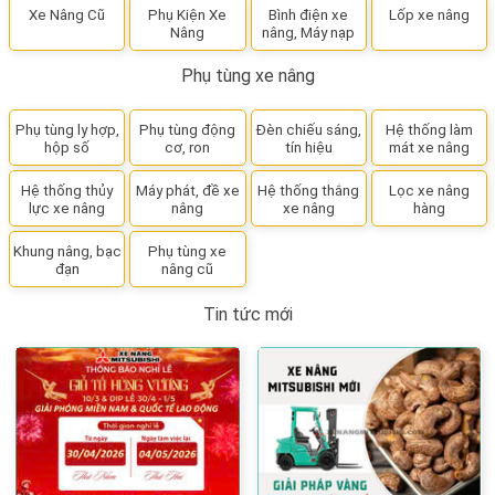
Xe Nâng Cũ
Phụ Kiện Xe
Bình điện xe
Lốp xe nâng
Nâng
nâng, Máy nạp
Phụ tùng xe nâng
Phụ tùng ly hợp,
Phụ tùng động
Đèn chiếu sáng,
Hệ thống làm
hộp số
cơ, ron
tín hiệu
mát xe nâng
Hệ thống thủy
Máy phát, đề xe
Hệ thống thắng
Lọc xe nâng
lực xe nâng
nâng
xe nâng
hàng
Khung nâng, bạc
Phụ tùng xe
đạn
nâng cũ
Tin tức mới