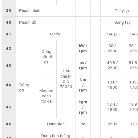
39
Phanh chân
Thủy lực
40
Phanh đỗ
Bằng tay
41
Model
S4Q2
S4
kW /
30 /
38.1 
42
rpm
2500
225
Công
suất tối
đa
ps /
40.8 /
51.8 
43
rpm
2500
225
Tiêu
chuẩn
Nm
DIN
131 /
185 
44
Động
/
70020
1800
170
cơ
rpm
Momen
xoắn
tối đa
kgm
13.4 /
18.9 
45
/
1800
170
rpm
46
Dung tích
cc
2505
333
Dung tích thùng
L
46
66