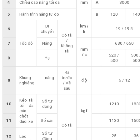
4
Chiều cao nâng tối đa
mm
A
3000
5
Hành trình nâng tự do
B
120
140
Di
km /
19 / 19.5
6
chuyển
h
Có tải
/
7
Tốc độ
Nâng
630 / 650
Không
mm
tải
/ s
520 /
500 
Hạ
8
500
500
Ra
Khung nâng
trước
độ
6 / 12
9
nghiêng
/ Về
sau
Kéo tải
Số tự
10
1210
183
tối đa
động
của
kgf
chốt
11
Số sàn
1130
150
đuôi xe
Có tải
Số tự
25
36
12
Leo
động