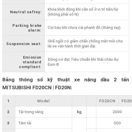
Khóa khởi động khi cần số ở vị trí tiến/lùi
Neutral saftey:
(không phải số N)
Parking brake
Còi báo khi chưa cài phanh đỗ (thắng tay)
alarm:
Ghế ngồi có giảm chấn chống mệt mỏi cho
Suspension seat:
lái xe vận hành thời gian dài
Emission
Động cơ đạt Tiêu chuẩn khi thải châu Âu
standard
Euro III
compliant:
Bảng thông số kỹ thuật xe nâng dầu 2 tấn
MITSUBISHI FD20CN | FD20N:
1
Model
FD20CN
FD2
2
Tải trọng nâng
kg
2000
3
Tâm tải
500