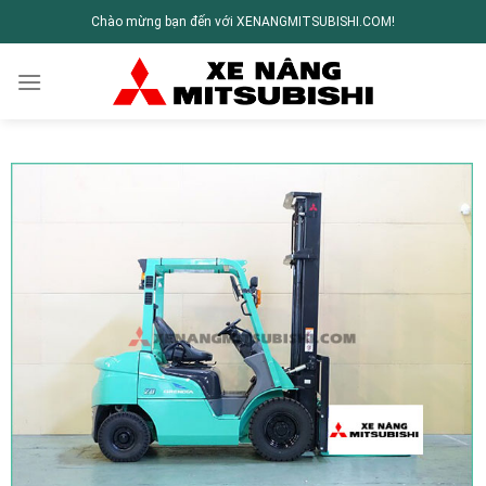
Chào mừng bạn đến với XENANGMITSUBISHI.COM!