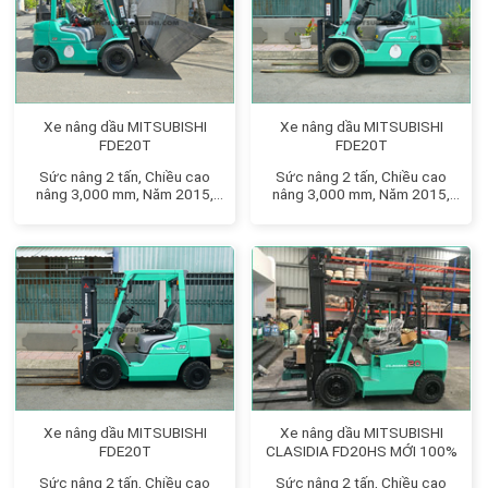
Xe nâng dầu MITSUBISHI
Xe nâng dầu MITSUBISHI
FDE20T
FDE20T
Sức nâng 2 tấn, Chiều cao
Sức nâng 2 tấn, Chiều cao
nâng 3,000 mm, Năm 2015,
nâng 3,000 mm, Năm 2015,
Phun dầu điện tử, Lốp kép
Phun dầu điện tử, Tiết kiệm
nâng hàng nặng, Gật gù và gàu
nhiên liệu, Lốp kép nâng hàng
xúc tiện lợi
nặng
Xe nâng dầu MITSUBISHI
Xe nâng dầu MITSUBISHI
FDE20T
CLASIDIA FD20HS MỚI 100%
Sức nâng 2 tấn, Chiều cao
Sức nâng 2 tấn, Chiều cao