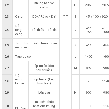
Khung bảo vệ
H
2065
207
22
cabin
mm
23
Càng
Dày / Rộng / Dài
I
45 x 100 x 920
Độ
244
244 
24
rộng
Tối thiểu – Tối đa
J
~920
100
càng
Tâm trục bánh trước đến
K
415
455
25
mặt càng
26
Trục cơ sở
L
1400
160
Lốp trước (đơn,
M
890
960
27
tiêu chuẩn)
Độ
rộng
Lốp trước (kép,
-
114
28
lốp xe
tùy chọn)
29
Lốp sau
N
900
980
Tại điểm thấp
30
nhất của khung
110
115
Khoảng