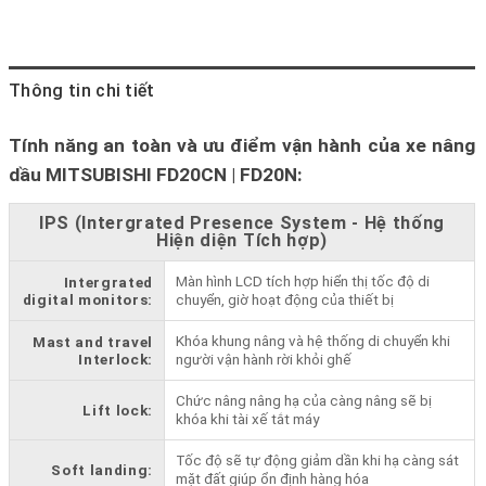
Thông tin chi tiết
Tính năng an toàn và ưu điểm vận hành của xe nâng
dầu MITSUBISHI FD20CN | FD20N:
IPS (Intergrated Presence System - Hệ thống
Hiện diện Tích hợp)
Màn hình LCD tích hợp hiển thị tốc độ di
Intergrated
digital monitors:
chuyển, giờ hoạt động của thiết bị
Khóa khung nâng và hệ thống di chuyển khi
Mast and travel
Interlock:
người vận hành rời khỏi ghế
Chức nâng nâng hạ của càng nâng sẽ bị
Lift lock:
khóa khi tài xế tắt máy
Tốc độ sẽ tự động giảm dần khi hạ càng sát
Soft landing:
mặt đất giúp ổn định hàng hóa