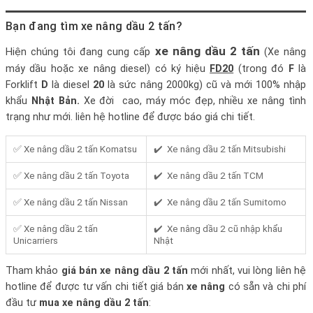
Bạn đang tìm xe nâng dầu 2 tấn?
xe nâng dầu 2 tấn
Hiện chúng tôi đang cung cấp
(Xe nâng
máy dầu hoặc xe nâng diesel) có ký hiệu
FD20
(trong đó
F
là
Forklift
D
là diesel
20
là sức nâng 2000kg) cũ và mới 100% nhập
khẩu
Nhật Bản.
Xe đời cao, máy móc đẹp, nhiều xe nâng tình
trạng như mới. liên hệ hotline để được báo giá chi tiết.
✅ Xe nâng dầu 2 tấn Komatsu
✔️ Xe nâng dầu 2 tấn Mitsubishi
✅ Xe nâng dầu 2 tấn Toyota
✔️ Xe nâng dầu 2 tấn TCM
✅ Xe nâng dầu 2 tấn Nissan
✔️ Xe nâng dầu 2 tấn Sumitomo
✅ Xe nâng dầu 2 tấn
✔️ Xe nâng dầu 2 cũ nhập khẩu
Unicarriers
Nhật
Tham khảo
giá bán xe nâng dầu 2 tấn
mới nhất, vui lòng liên hệ
hotline để được tư vấn chi tiết giá bán
xe nâng
có sẵn và chi phí
đầu tư
mua xe nâng dầu 2 tấn
: