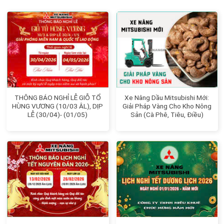
THÔNG BÁO NGHỈ LỄ GIỖ TỔ
Xe Nâng Dầu Mitsubishi Mới:
HÙNG VƯƠNG (10/03 ÂL), DỊP
Giải Pháp Vàng Cho Kho Nông
LỄ (30/04)- (01/05)
Sản (Cà Phê, Tiêu, Điều)