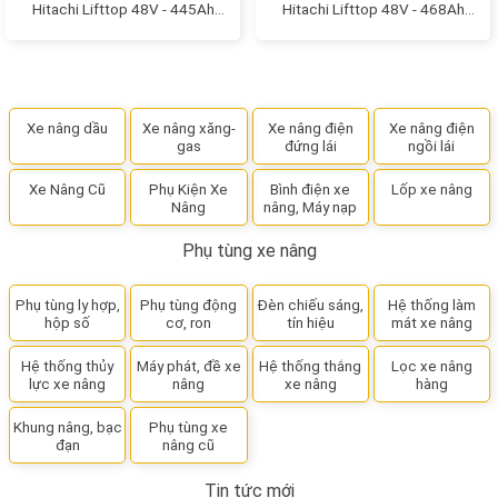
Hitachi Lifttop 48V - 445Ah
Hitachi Lifttop 48V - 468Ah
model: VTIL445L
model: VTIL6
Xe nâng dầu
Xe nâng xăng-
Xe nâng điện
Xe nâng điện
gas
đứng lái
ngồi lái
Xe Nâng Cũ
Phụ Kiện Xe
Bình điện xe
Lốp xe nâng
Nâng
nâng, Máy nạp
Phụ tùng xe nâng
Phụ tùng ly hợp,
Phụ tùng động
Đèn chiếu sáng,
Hệ thống làm
hộp số
cơ, ron
tín hiệu
mát xe nâng
Hệ thống thủy
Máy phát, đề xe
Hệ thống thắng
Lọc xe nâng
lực xe nâng
nâng
xe nâng
hàng
Khung nâng, bạc
Phụ tùng xe
đạn
nâng cũ
Tin tức mới