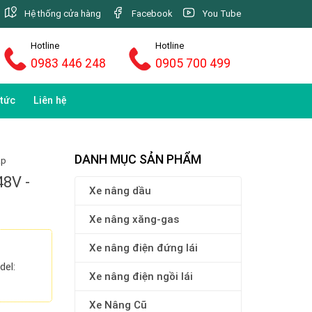
Hệ thống cửa hàng
Facebook
You Tube
Hotline
Hotline
0983 446 248
0905 700 499
 tức
Liên hệ
DANH MỤC SẢN PHẨM
ạp
48V -
Xe nâng dầu
Xe nâng xăng-gas
Xe nâng điện đứng lái
del:
Xe nâng điện ngồi lái
Xe Nâng Cũ