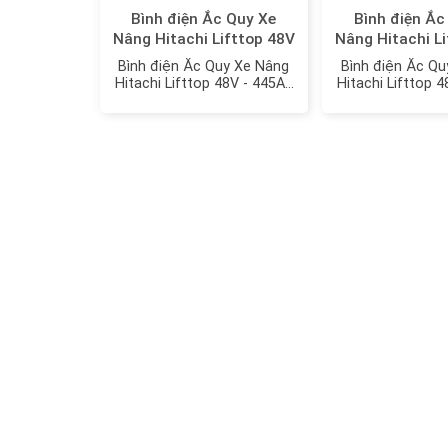
c Quy Xe
Bình điện Ắc Quy Xe
Bình điện Ắc
ifttop 48V
Nâng Hitachi Lifttop 48V
Nâng Hitachi L
: VTFL390
- 445Ah model: VTIL445L
- 468Ah mode
uy Xe Nâng
Bình điện Ắc Quy Xe Nâng
Bình điện Ắc Qu
48V - 390Ah
Hitachi Lifttop 48V - 445Ah
Hitachi Lifttop 
FL390
model: VTIL445L
model: VT