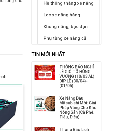
ui lòng chờ
Hệ thống thắng xe nâng
Lọc xe nâng hàng
Khung nâng, bạc đạn
Phụ tùng xe nâng cũ
TIN MỚI NHẤT
THÔNG BÁO NGHỈ
LỄ GIỖ TỔ HÙNG
VƯƠNG (10/03 ÂL),
hanh
DỊP LỄ (30/04)-
(01/05)
Xe Nâng Dầu
Mitsubishi Mới: Giải
Pháp Vàng Cho Kho
Nông Sản (Cà Phê,
Tiêu, Điều)
Thông Báo Lịch