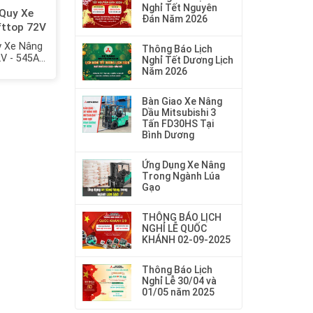
Nghỉ Tết Nguyên
 Quy Xe
Đán Năm 2026
fttop 72V
del:
y Xe Nâng
Thông Báo Lịch
5MH
2V - 545Ah
Nghỉ Tết Dương Lịch
545MH
Năm 2026
Bàn Giao Xe Nâng
Dầu Mitsubishi 3
Tấn FD30HS Tại
Bình Dương
Ứng Dụng Xe Nâng
Trong Ngành Lúa
Gạo
THÔNG BÁO LỊCH
NGHỈ LỄ QUỐC
KHÁNH 02-09-2025
Thông Báo Lịch
Nghỉ Lễ 30/04 và
01/05 năm 2025