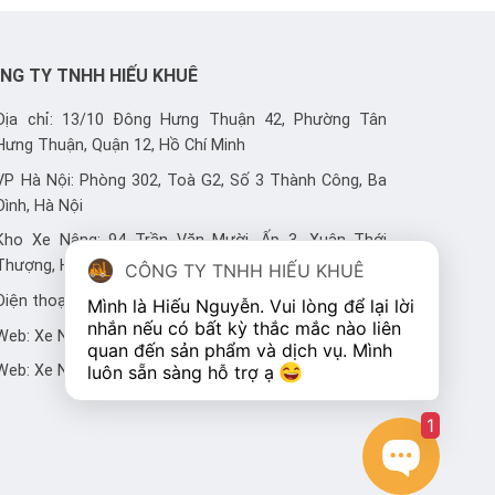
NG TY TNHH HIẾU KHUÊ
Địa chỉ: 13/10 Đông Hưng Thuận 42, Phường Tân
Hưng Thuận, Quận 12, Hồ Chí Minh
VP Hà Nội: Phòng 302, Toà G2, Số 3 Thành Công, Ba
Đình, Hà Nội
Kho Xe Nâng: 94 Trần Văn Mười, Ấp 3, Xuân Thới
Thượng, Hóc Môn, Thành phố Hồ Chí Minh
CÔNG TY TNHH HIẾU KHUÊ
Điện thoại: 0983 446 248 - 0905 700 499
Mình là Hiếu Nguyễn. Vui lòng để lại lời 
nhắn nếu có bất kỳ thắc mắc nào liên 
Web:
Xe Nâng
quan đến sản phẩm và dịch vụ. Mình 
luôn sẵn sàng hỗ trợ ạ 
Web:
Xe Nâng Hiếu Khuê
1