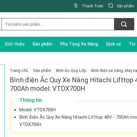
Thanh Toán
Sản phẩm
Giới thiệu
Sản phẩm
Phụ Tùng Xe Nâng
Dịch vụ
Tin
Trang chủ
/
Sản phẩm
/
Bình Ắc Quy, Lốp
/
Bình điện xe nâng, Máy n
Bình điện Ắc Quy Xe Nâng Hitachi Lifttop 
700Ah model: VTDX700H
Thông tin
Model: VTDX700H
Bình điện Ắc Quy Xe Nâng Hitachi Lifttop 48V - 700Ah mo
VTDX700H