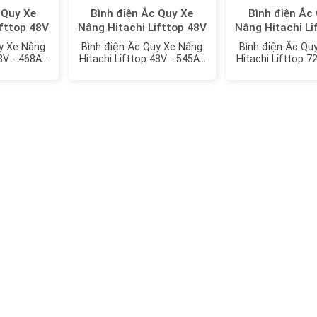
 Quy Xe
Bình điện Ắc Quy Xe
Bình điện Ắc
ifttop 48V
Nâng Hitachi Lifttop 48V
Nâng Hitachi Li
l: VTIL6
- 545Ah model:
- 545Ah mo
y Xe Nâng
Bình điện Ắc Quy Xe Nâng
Bình điện Ắc Qu
VTDX545MH
VTDX54
48V - 468Ah
Hitachi Lifttop 48V - 545Ah
Hitachi Lifttop 7
IL6
model: VTDX545MH
model: VTDX