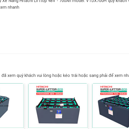
y Xe Nâng Hitachi Lifttop 48V - 700Ah model: VTDX700H
quý khách v
ể xem nhanh
đã xem quý khách vui lòng hoặc kéo trái hoặc sang phải để xem n