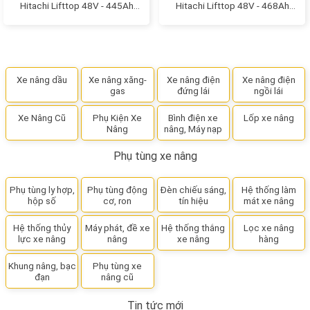
Hitachi Lifttop 48V - 445Ah
Hitachi Lifttop 48V - 468Ah
model: VTIL445L
model: VTIL6
Xe nâng dầu
Xe nâng xăng-
Xe nâng điện
Xe nâng điện
gas
đứng lái
ngồi lái
Xe Nâng Cũ
Phụ Kiện Xe
Bình điện xe
Lốp xe nâng
Nâng
nâng, Máy nạp
Phụ tùng xe nâng
Phụ tùng ly hợp,
Phụ tùng động
Đèn chiếu sáng,
Hệ thống làm
hộp số
cơ, ron
tín hiệu
mát xe nâng
Hệ thống thủy
Máy phát, đề xe
Hệ thống thắng
Lọc xe nâng
lực xe nâng
nâng
xe nâng
hàng
Khung nâng, bạc
Phụ tùng xe
đạn
nâng cũ
Tin tức mới