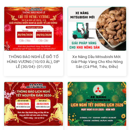
THÔNG BÁO NGHỈ LỄ GIỖ TỔ
Xe Nâng Dầu Mitsubishi Mới:
HÙNG VƯƠNG (10/03 ÂL), DỊP
Giải Pháp Vàng Cho Kho Nông
LỄ (30/04)- (01/05)
Sản (Cà Phê, Tiêu, Điều)