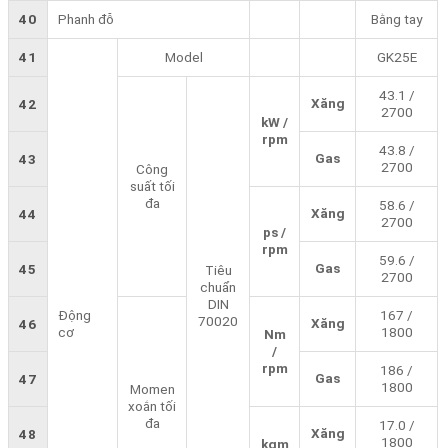
40
Phanh đỗ
Bằng tay
41
Model
GK25E
43.1 /
Xăng
42
2700
kW /
rpm
43.8 /
Gas
43
2700
Công
suất tối
đa
58.6 /
Xăng
44
2700
ps /
rpm
59.6 /
Gas
45
Tiêu
2700
chuẩn
DIN
Động
167 /
70020
Xăng
46
cơ
1800
Nm
/
rpm
186 /
Gas
47
1800
Momen
xoắn tối
đa
17.0 /
Xăng
48
1800
kgm