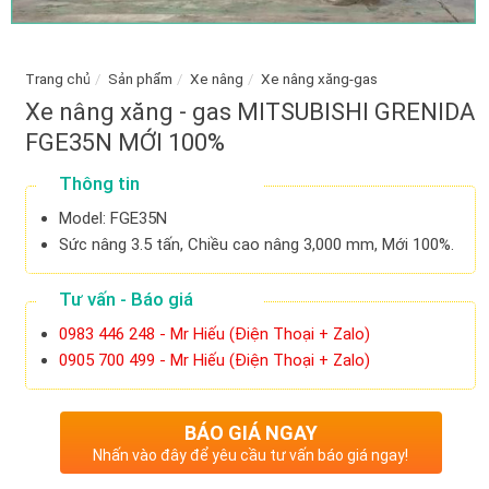
Trang chủ
/
Sản phẩm
/
Xe nâng
/
Xe nâng xăng-gas
Xe nâng xăng - gas MITSUBISHI GRENIDA
FGE35N MỚI 100%
Thông tin
Model: FGE35N
Sức nâng 3.5 tấn, Chiều cao nâng 3,000 mm, Mới 100%.
Tư vấn - Báo giá
0983 446 248 - Mr Hiếu (Điện Thoại + Zalo)
0905 700 499 - Mr Hiếu (Điện Thoại + Zalo)
BÁO GIÁ NGAY
Nhấn vào đây để yêu cầu tư vấn báo giá ngay!