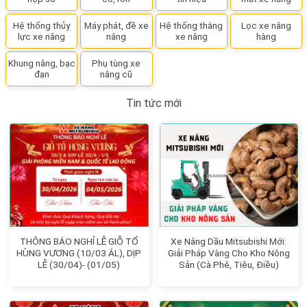
Hệ thống thủy
Máy phát, đề xe
Hệ thống thắng
Lọc xe nâng
lực xe nâng
nâng
xe nâng
hàng
Khung nâng, bạc
Phụ tùng xe
đạn
nâng cũ
Tin tức mới
THÔNG BÁO NGHỈ LỄ GIỖ TỔ
Xe Nâng Dầu Mitsubishi Mới:
HÙNG VƯƠNG (10/03 ÂL), DỊP
Giải Pháp Vàng Cho Kho Nông
LỄ (30/04)- (01/05)
Sản (Cà Phê, Tiêu, Điều)