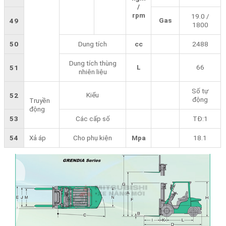
/
rpm
19.0 /
Gas
49
1800
50
Dung tích
cc
2488
Dung tích thùng
L
66
51
nhiên liệu
Số tự
Kiểu
52
động
Truyền
động
53
Các cấp số
TĐ:1
54
Xả áp
Cho phụ kiện
Mpa
18.1