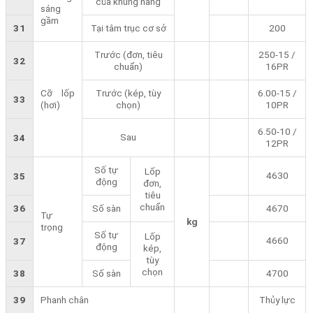
của khung nâng
sáng
gầm
31
Tại tâm trục cơ sở
200
Trước (đơn, tiêu
250-15 /
32
chuẩn)
16PR
Cỡ lốp
Trước (kép, tùy
6.00-15 /
33
(hơi)
chọn)
10PR
6.50-10 /
Sau
34
12PR
Số tự
Lốp
4630
35
động
đơn,
tiêu
chuẩn
36
Số sàn
4670
Tự
kg
trọng
Số tự
Lốp
4660
37
động
kép,
tùy
chọn
38
Số sàn
4700
39
Phanh chân
Thủy lực