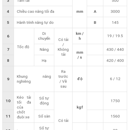
3
Tâm tải
500
4
Chiều cao nâng tối đa
mm
A
3000
5
Hành trình nâng tự do
B
145
Di
km /
19 / 19.5
6
chuyển
h
Có tải
/
Tốc độ
7
Nâng
Không
430 / 440
mm
tải
/ s
8
Hạ
420 / 400
Ra
Khung nâng
trước
độ
6 / 12
9
nghiêng
/ Về
sau
Kéo tải
Số tự
10
1750
tối đa
động
của
kgf
chốt
11
Số sàn
1560
đuôi xe
Có tải
Số tự