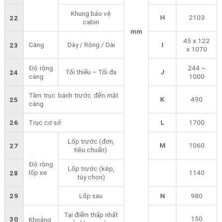
Khung bảo vệ
H
2103
22
cabin
mm
45 x 122
Càng
Dày / Rộng / Dài
I
23
x 1070
Độ rộng
244 ~
Tối thiểu – Tối đa
J
24
càng
1000
Tâm trục bánh trước đến mặt
K
490
25
càng
26
Trục cơ sở
L
1700
Lốp trước (đơn,
M
1060
27
tiêu chuẩn)
Độ rộng
Lốp trước (kép,
lốp xe
1140
28
tùy chọn)
29
Lốp sau
N
980
Tại điểm thấp nhất
150
30
Khoảng