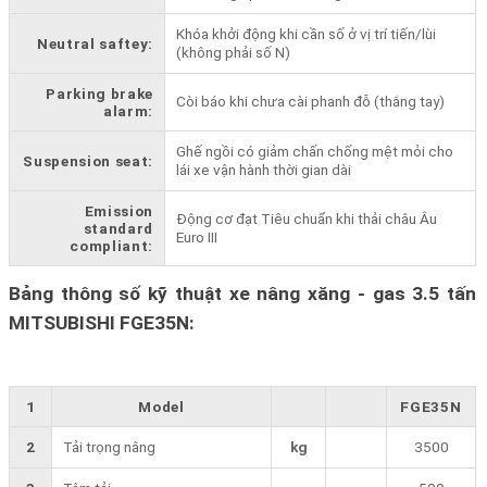
Khóa khởi động khi cần số ở vị trí tiến/lùi
Neutral saftey:
(không phải số N)
Parking brake
Còi báo khi chưa cài phanh đỗ (thắng tay)
alarm:
Ghế ngồi có giảm chấn chống mệt mỏi cho
Suspension seat:
lái xe vận hành thời gian dài
Emission
Động cơ đạt Tiêu chuẩn khi thải châu Âu
standard
Euro III
compliant:
Bảng thông số kỹ thuật xe nâng xăng - gas 3.5 tấn
MITSUBISHI FGE35N:
1
Model
FGE35N
2
Tải trọng nâng
kg
3500