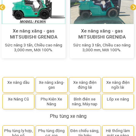
Xe nâng xăng - gas
Xe nâng xăng - gas
MITSUBISHI GRENIDA
MITSUBISHI GRENIDA
FG30N MỚI 100%
FGE30N MỚI 100%
Sức nâng 3 tấn, Chiều cao nâng
Sức nâng 3 tấn, Chiều cao nâng
3,000 mm, Mới 100%.
3,000 mm, Mới 100%.
Xe nâng dầu
Xe nâng xăng-
Xe nâng điện
Xe nâng điện
gas
đứng lái
ngồi lái
Xe Nâng Cũ
Phụ Kiện Xe
Bình điện xe
Lốp xe nâng
Nâng
nâng, Máy nạp
Phụ tùng xe nâng
Phụ tùng ly hợp,
Phụ tùng động
Đèn chiếu sáng,
Hệ thống làm
hộp số
cơ, ron
tín hiệu
mát xe nâng