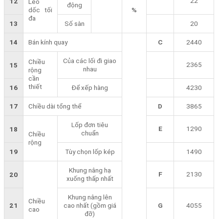
22
12
Leo
động
dốc tối
%
đa
13
Số sàn
20
14
Bán kính quay
C
2440
Của các lối đi giao
Chiều
2365
15
nhau
rộng
cần
thiết
16
Để xếp hàng
4230
17
Chiều dài tổng thể
D
3865
Lốp đơn tiêu
E
1290
18
chuẩn
Chiều
rộng
19
Tùy chọn lốp kép
1490
Khung nâng hạ
F
2130
20
xuống thấp nhất
Khung nâng lên
Chiều
21
cao nhất (gồm giá
G
4055
cao
đỡ)