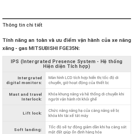
Thông tin chi tiết
Tính năng an toàn và ưu điểm vận hành của xe nâng
xăng - gas MITSUBISHI FGE35N:
IPS (Intergrated Presence System - Hệ thống
Hiện diện Tích hợp)
Màn hình LCD tích hợp hiển thị tốc độ di
Intergrated
digital monitors:
chuyển, giờ hoạt động của thiết bị
Khóa khung nâng và hệ thống di chuyển khi
Mast and travel
Interlock:
người vận hành rời khỏi ghế
Chức nâng nâng hạ của càng nâng sẽ bị
Lift lock:
khóa khi tài xế tắt máy
Tốc độ sẽ tự động giảm dần khi hạ càng sát
Soft landing:
mặt đất giúp ổn định hàng hóa