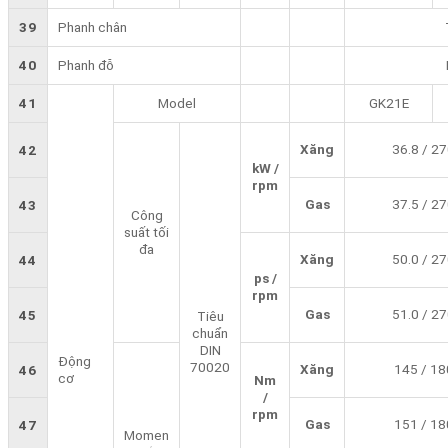
39
Phanh chân
40
Phanh đỗ
41
Model
GK21E
Xăng
36.8 / 2
42
kW /
rpm
Gas
37.5 / 2
43
Công
suất tối
đa
Xăng
50.0 / 2
44
ps /
rpm
Gas
51.0 / 2
45
Tiêu
chuẩn
DIN
Động
70020
Xăng
145 / 18
46
cơ
Nm
/
rpm
Gas
151 / 18
47
Momen