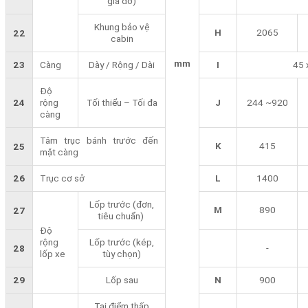
giá đỡ)
Khung bảo vệ
H
2065
22
cabin
mm
23
Càng
Dày / Rộng / Dài
I
45 
Độ
24
rộng
Tối thiểu – Tối đa
J
244 ~920
càng
Tâm trục bánh trước đến
K
415
25
mặt càng
26
Trục cơ sở
L
1400
Lốp trước (đơn,
M
890
27
tiêu chuẩn)
Độ
rộng
Lốp trước (kép,
-
28
lốp xe
tùy chọn)
29
Lốp sau
N
900
Tại điểm thấp