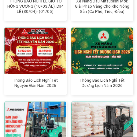
THÔNG BÁO NGHỈ LỄ GIỖ TỔ
Xe Nâng Dầu Mitsubishi Mới:
HÙNG VƯƠNG (10/03 ÂL), DỊP
Giải Pháp Vàng Cho Kho Nông
LỄ (30/04)- (01/05)
Sản (Cà Phê, Tiêu, Điều)
Thông Báo Lịch Nghỉ Tết
Thông Báo Lịch Nghỉ Tết
Nguyên Đán Năm 2026
Dương Lịch Năm 2026