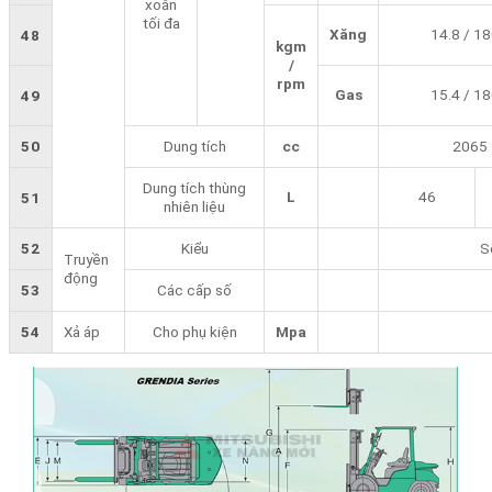
xoắn
tối đa
Xăng
14.8 / 1
48
kgm
/
rpm
Gas
15.4 / 1
49
50
Dung tích
cc
2065
Dung tích thùng
L
46
51
nhiên liệu
52
Kiểu
S
Truyền
động
53
Các cấp số
54
Xả áp
Cho phụ kiện
Mpa