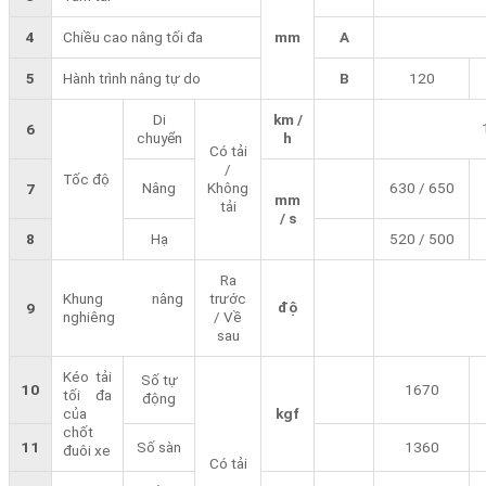
4
Chiều cao nâng tối đa
mm
A
5
Hành trình nâng tự do
B
120
Di
km /
6
chuyển
h
Có tải
/
Tốc độ
Nâng
Không
630 / 650
7
mm
tải
/ s
8
Hạ
520 / 500
Ra
Khung nâng
trước
độ
9
nghiêng
/ Về
sau
Kéo tải
Số tự
10
1670
tối đa
động
của
kgf
chốt
11
Số sàn
1360
đuôi xe
Có tải