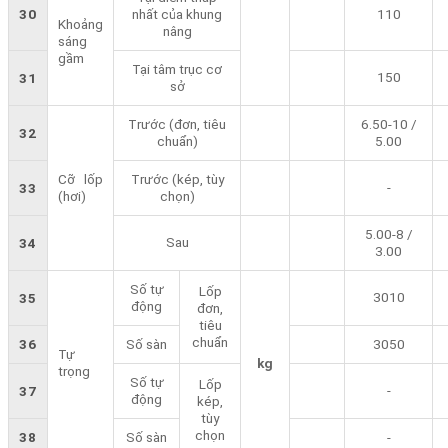
30
nhất của khung
110
Khoảng
nâng
sáng
gầm
Tại tâm trục cơ
150
31
sở
Trước (đơn, tiêu
6.50-10 /
32
chuẩn)
5.00
Cỡ lốp
Trước (kép, tùy
-
33
(hơi)
chọn)
5.00-8 /
Sau
34
3.00
Số tự
Lốp
3010
35
động
đơn,
tiêu
chuẩn
36
Số sàn
3050
Tự
kg
trọng
Số tự
Lốp
-
37
động
kép,
tùy
chọn
38
Số sàn
-