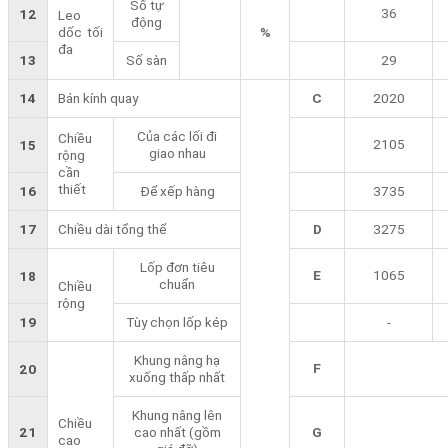
Số tự
36
12
Leo
động
dốc tối
%
đa
13
Số sàn
29
14
Bán kính quay
C
2020
Của các lối đi
Chiều
2105
15
giao nhau
rộng
cần
thiết
16
Để xếp hàng
3735
17
Chiều dài tổng thể
D
3275
Lốp đơn tiêu
E
1065
18
chuẩn
Chiều
rộng
19
Tùy chọn lốp kép
-
Khung nâng hạ
F
20
xuống thấp nhất
Khung nâng lên
Chiều
21
cao nhất (gồm
G
cao