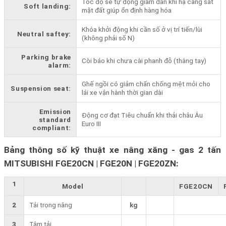
Tốc độ sẽ tự động giảm dần khi hạ càng sát
Soft landing:
mặt đất giúp ổn định hàng hóa
Khóa khởi động khi cần số ở vị trí tiến/lùi
Neutral saftey:
(không phải số N)
Parking brake
Còi báo khi chưa cài phanh đỗ (thắng tay)
alarm:
Ghế ngồi có giảm chấn chống mệt mỏi cho
Suspension seat:
lái xe vận hành thời gian dài
Emission
Động cơ đạt Tiêu chuẩn khi thải châu Âu
standard
Euro III
compliant:
Bảng thông số kỹ thuật xe nâng xăng - gas 2 tấn
MITSUBISHI FGE20CN | FGE20N | FGE20ZN:
1
Model
FGE20CN
2
Tải trọng nâng
kg
3
Tâm tải