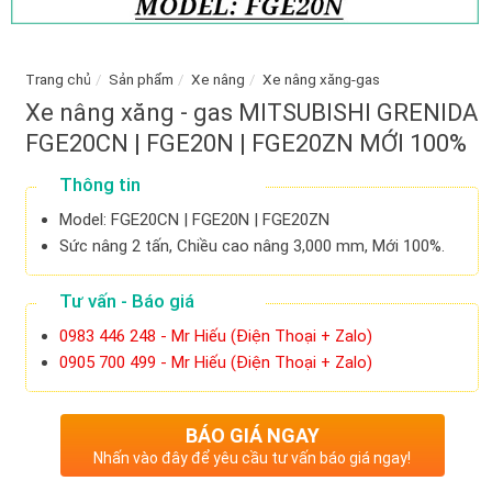
Trang chủ
/
Sản phẩm
/
Xe nâng
/
Xe nâng xăng-gas
Xe nâng xăng - gas MITSUBISHI GRENIDA
FGE20CN | FGE20N | FGE20ZN MỚI 100%
Thông tin
Model: FGE20CN | FGE20N | FGE20ZN
Sức nâng 2 tấn, Chiều cao nâng 3,000 mm, Mới 100%.
Tư vấn - Báo giá
0983 446 248 - Mr Hiếu (Điện Thoại + Zalo)
0905 700 499 - Mr Hiếu (Điện Thoại + Zalo)
BÁO GIÁ NGAY
Nhấn vào đây để yêu cầu tư vấn báo giá ngay!