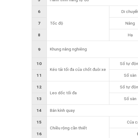
6
Di chuyể
7
Tốc độ
Nâng
8
Hạ
Khung nâng nghiêng
9
10
Số tự độ
Kéo tải tối đa của chốt đuôi xe
11
Số sàn
12
Số tự độ
Leo dốc tối đa
13
Số sàn
14
Bán kính quay
15
Của cá
Chiều rộng cần thiết
16