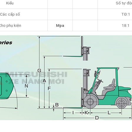
Kiểu
Số tự độ
Các cấp số
TĐ:1
Cho phụ kiện
Mpa
18.1