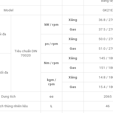
Bằng ta
Model
GK21E
Xăng
36.8 / 2
kW / rpm
Gas
37.5 / 2
i đa
Xăng
50.0 / 2
ps / rpm
Gas
51.0 / 2
Tiêu chuẩn DIN
70020
Xăng
145 / 18
Nm / rpm
Gas
151 / 18
ối đa
Xăng
14.8 / 1
kgm /
rpm
Gas
15.4 / 1
Dung tích
cc
2065
ch thùng nhiên liệu
L
46