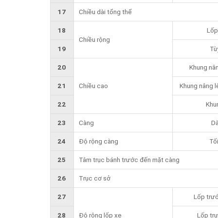
17
Chiều dài tổng thể
18
Lốp
Chiều rộng
19
Tù
20
Khung nân
21
Chiều cao
Khung nâng l
22
Khu
23
Càng
Dà
24
Độ rộng càng
Tối
25
Tâm trục bánh trước đến mặt càng
26
Trục cơ sở
27
Lốp trướ
28
Độ rộng lốp xe
Lốp trư