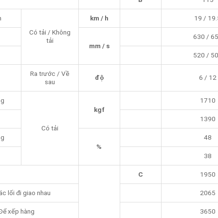
n
km / h
19 / 19.
Có tải / Không
630 / 6
tải
mm / s
520 / 5
Ra trước / Về
độ
6 / 12
sau
ng
1710
kgf
1390
Có tải
ng
48
%
38
C
1950
c lối đi giao nhau
2065
Để xếp hàng
3650