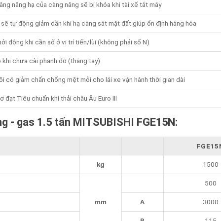
ng nâng hạ của càng nâng sẽ bị khóa khi tài xế tắt máy
sẽ tự động giảm dần khi hạ càng sát mặt đất giúp ổn định hàng hóa
ởi động khi cần số ở vị trí tiến/lùi (không phải số N)
 khi chưa cài phanh đỗ (thắng tay)
i có giảm chấn chống mệt mỏi cho lái xe vận hành thời gian dài
 đạt Tiêu chuẩn khi thải châu Âu Euro III
ng - gas 1.5 tấn MITSUBISHI FGE15N:
FGE15
kg
1500
500
mm
A
3000
B
115