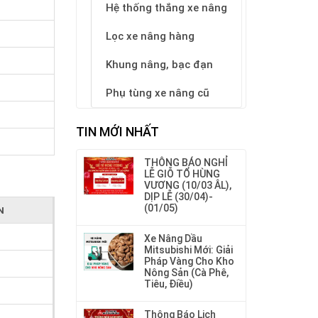
Hệ thống thắng xe nâng
Lọc xe nâng hàng
Khung nâng, bạc đạn
Phụ tùng xe nâng cũ
TIN MỚI NHẤT
THÔNG BÁO NGHỈ
LỄ GIỖ TỔ HÙNG
VƯƠNG (10/03 ÂL),
DỊP LỄ (30/04)-
(01/05)
N
Xe Nâng Dầu
Mitsubishi Mới: Giải
Pháp Vàng Cho Kho
Nông Sản (Cà Phê,
Tiêu, Điều)
Thông Báo Lịch