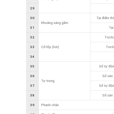
29
30
Tại điểm th
Khoảng sáng gầm
31
Tại
32
Trước 
33
Cỡ lốp (hơi)
Trước
34
35
Số tự độ
36
Số sàn
Tự trọng
37
Số tự độ
38
Số sàn
39
Phanh chân