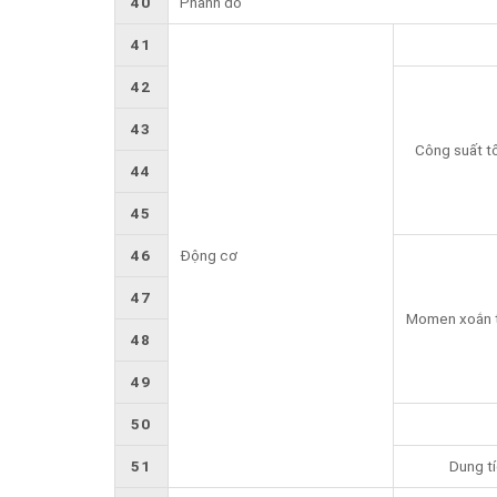
40
Phanh đỗ
41
42
43
Công suất tố
44
45
46
Động cơ
47
Momen xoắn t
48
49
50
51
Dung tí