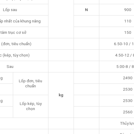
Lốp sau
N
900
ấp nhất của khung nâng
110
 tâm trục cơ sở
150
(đơn, tiêu chuẩn)
6.50-10 / 
 (kép, tùy chọn)
4.50-12 /
Sau
5.00-8 / 
ng
2490
Lốp đơn, tiêu
chuẩn
2530
kg
ng
2530
Lốp kép, tùy
chọn
2560
Thủy lự