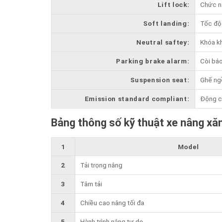
Lift lock:
Chức nâ
Soft landing:
Tốc độ 
Neutral saftey:
Khóa kh
Parking brake alarm:
Còi báo
Suspension seat:
Ghế ngồ
Emission standard compliant:
Động cơ
Bảng thông số kỹ thuật xe nâng xă
1
Model
2
Tải trọng nâng
3
Tâm tải
4
Chiều cao nâng tối đa
5
Hành trình nâng tự do