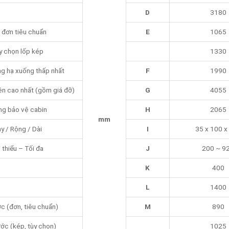
D
3180
 đơn tiêu chuẩn
E
1065
y chọn lốp kép
1330
g hạ xuống thấp nhất
F
1990
ên cao nhất (gồm giá đỡ)
G
4055
ng bảo vệ cabin
H
2065
mm
y / Rộng / Dài
I
35 x 100 x
 thiểu – Tối đa
J
200 ~ 9
K
400
L
1400
c (đơn, tiêu chuẩn)
M
890
ớc (kép, tùy chọn)
1025