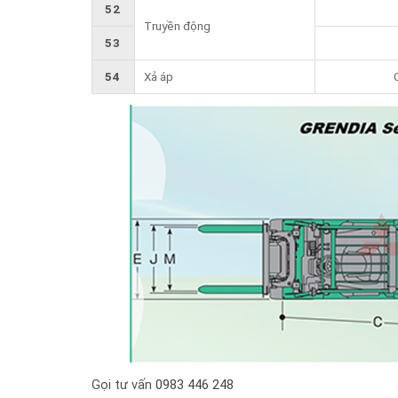
52
Truyền động
53
54
Xả áp
Gọi tư vấn
0983 446 248