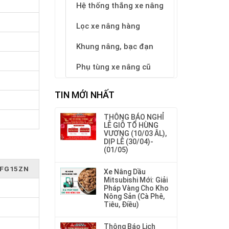
Hệ thống thắng xe nâng
Lọc xe nâng hàng
Khung nâng, bạc đạn
Phụ tùng xe nâng cũ
TIN MỚI NHẤT
THÔNG BÁO NGHỈ
LỄ GIỖ TỔ HÙNG
VƯƠNG (10/03 ÂL),
DỊP LỄ (30/04)-
(01/05)
FG15ZN
Xe Nâng Dầu
Mitsubishi Mới: Giải
Pháp Vàng Cho Kho
Nông Sản (Cà Phê,
Tiêu, Điều)
Thông Báo Lịch