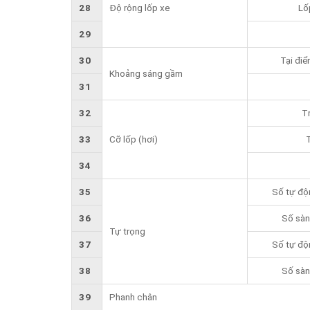
28
Độ rộng lốp xe
Lố
29
30
Tại điể
Khoảng sáng gầm
31
32
T
33
Cỡ lốp (hơi)
T
34
35
Số tự độ
36
Số sàn
Tự trọng
37
Số tự độ
38
Số sàn
39
Phanh chân