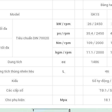
Bằng ta
Model
GK15
kW / rpm
26 / 2450
ối đa
ps / rpm
35.4 / 2450
4
Tiêu chuẩn DIN 70020
Nm / rpm
109 / 2000
tối đa
kgm / rpm
11.1 / 2000
1
Dung tích
cc
1486
ng tích thùng nhiên liệu
L
46
Kiểu
Số tự động /
Các cấp số
TĐ:1 / S
Cho phụ kiện
Mpa
18.1