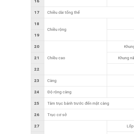
16
17
Chiều dài tổng thể
18
Chiều rộng
19
20
Khung
21
Chiều cao
Khung nâ
22
23
Càng
24
Độ rộng càng
25
Tâm trục bánh trước đến mặt càng
26
Trục cơ sở
27
Lốp