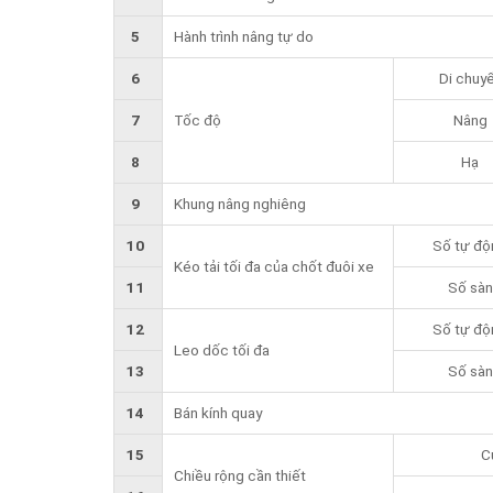
5
Hành trình nâng tự do
6
Di chuy
7
Tốc độ
Nâng
8
Hạ
9
Khung nâng nghiêng
10
Số tự độ
Kéo tải tối đa của chốt đuôi xe
11
Số sàn
12
Số tự độ
Leo dốc tối đa
13
Số sàn
14
Bán kính quay
15
C
Chiều rộng cần thiết