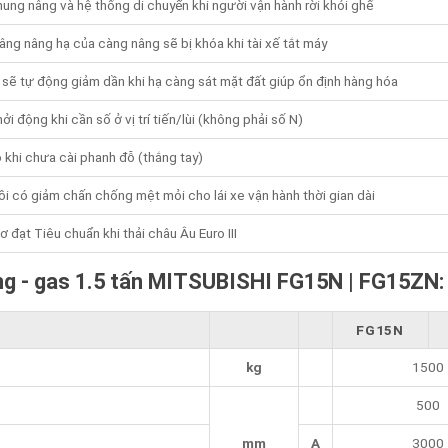
ung nâng và hệ thống di chuyển khi người vận hành rời khỏi ghế
ng nâng hạ của càng nâng sẽ bị khóa khi tài xế tắt máy
sẽ tự động giảm dần khi hạ càng sát mặt đất giúp ổn định hàng hóa
ởi động khi cần số ở vị trí tiến/lùi (không phải số N)
 khi chưa cài phanh đỗ (thắng tay)
i có giảm chấn chống mệt mỏi cho lái xe vận hành thời gian dài
 đạt Tiêu chuẩn khi thải châu Âu Euro III
ng - gas 1.5 tấn MITSUBISHI FG15N | FG15ZN:
FG15N
kg
1500
500
mm
A
3000