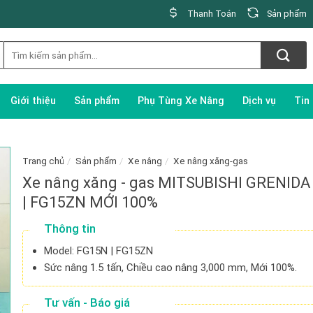
Thanh Toán
Sản phẩm
Giới thiệu
Sản phẩm
Phụ Tùng Xe Nâng
Dịch vụ
Tin
Trang chủ
/
Sản phẩm
/
Xe nâng
/
Xe nâng xăng-gas
Xe nâng xăng - gas MITSUBISHI GRENID
| FG15ZN MỚI 100%
Thông tin
Model: FG15N | FG15ZN
Sức nâng 1.5 tấn, Chiều cao nâng 3,000 mm, Mới 100%.
Tư vấn - Báo giá