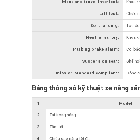
Mast and travel Interlock:
Khóa kh
Lift lock:
Chức nâ
Soft landing:
Tốc độ 
Neutral saftey:
Khóa kh
Parking brake alarm:
Còi báo
Suspension seat:
Ghế ngồ
Emission standard compliant:
Động cơ
Bảng thông số kỹ thuật xe nâng xă
1
Model
2
Tải trọng nâng
3
Tâm tải
4
Chiều cao nâng tối đa