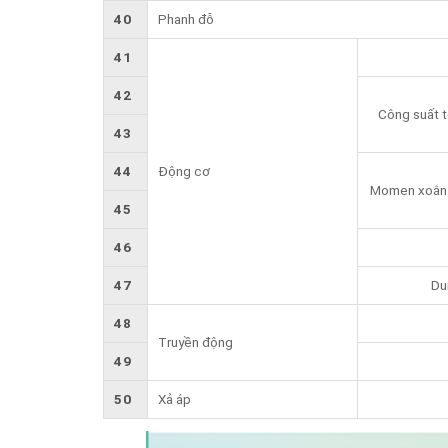
40
Phanh đỗ
41
42
Công suất t
43
44
Động cơ
Momen xoắn 
45
46
47
Du
48
Truyền động
49
50
Xả áp