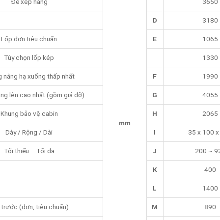
Để xếp hàng
3650
D
3180
Lốp đơn tiêu chuẩn
E
1065
Tùy chọn lốp kép
1330
 nâng hạ xuống thấp nhất
F
1990
ng lên cao nhất (gồm giá đỡ)
G
4055
Khung bảo vệ cabin
H
2065
mm
Dày / Rộng / Dài
I
35 x 100 x
Tối thiểu – Tối đa
J
200 ~ 9
K
400
L
1400
 trước (đơn, tiêu chuẩn)
M
890