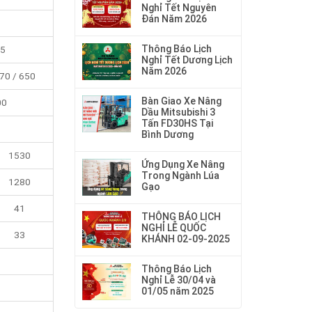
Nghỉ Tết Nguyên
Đán Năm 2026
Thông Báo Lịch
.5
Nghỉ Tết Dương Lịch
Năm 2026
70 / 650
Bàn Giao Xe Nâng
00
Dầu Mitsubishi 3
Tấn FD30HS Tại
Bình Dương
1530
Ứng Dụng Xe Nâng
Trong Ngành Lúa
1280
Gạo
41
THÔNG BÁO LỊCH
NGHỈ LỄ QUỐC
33
KHÁNH 02-09-2025
Thông Báo Lịch
Nghỉ Lễ 30/04 và
01/05 năm 2025