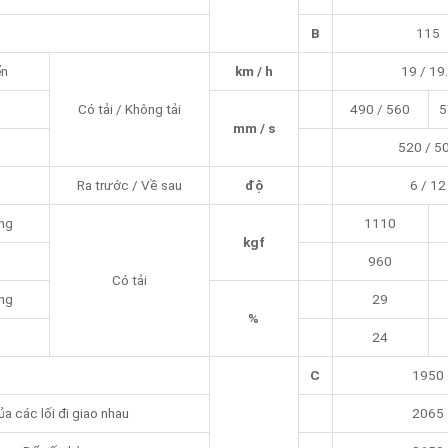
B
115
ển
km / h
19 / 19
Có tải / Không tải
490 / 560
5
mm / s
520 / 5
Ra trước / Về sau
độ
6 / 12
ng
1110
kgf
960
Có tải
ng
29
%
24
C
1950
ủa các lối đi giao nhau
2065