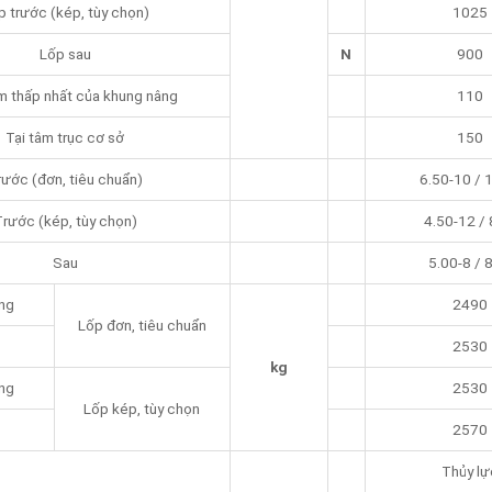
p trước (kép, tùy chọn)
1025
Lốp sau
N
900
m thấp nhất của khung nâng
110
Tại tâm trục cơ sở
150
rước (đơn, tiêu chuẩn)
6.50-10 / 
rước (kép, tùy chọn)
4.50-12 /
Sau
5.00-8 / 
ng
2490
Lốp đơn, tiêu chuẩn
2530
kg
ng
2530
Lốp kép, tùy chọn
2570
Thủy lự