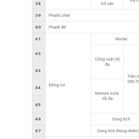
tùy 
38
Số sàn
39
Phanh chân
40
Phanh đỗ
41
Model
42
Công suất tối
đa
43
Tiêu 
DIN 7
Động cơ
44
Momen xoắn
tối đa
45
46
Dung tích
47
Dung tích thùng nhiên 