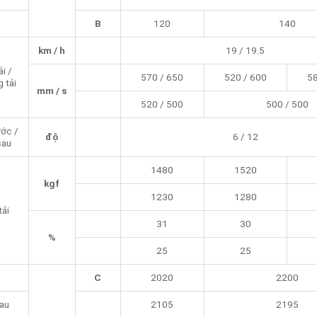
B
120
140
km / h
19 / 19.5
ải /
570 / 650
520 / 600
58
 tải
mm / s
520 / 500
500 / 500
ước /
độ
6 / 12
sau
1480
1520
kgf
1230
1280
tải
31
30
%
25
25
C
2020
2200
hau
2105
2195