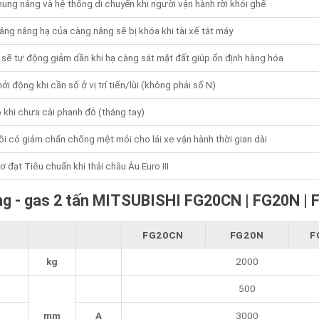
ung nâng và hệ thống di chuyển khi người vận hành rời khỏi ghế
ng nâng hạ của càng nâng sẽ bị khóa khi tài xế tắt máy
sẽ tự động giảm dần khi hạ càng sát mặt đất giúp ổn định hàng hóa
ởi động khi cần số ở vị trí tiến/lùi (không phải số N)
 khi chưa cài phanh đỗ (thắng tay)
i có giảm chấn chống mệt mỏi cho lái xe vận hành thời gian dài
 đạt Tiêu chuẩn khi thải châu Âu Euro III
ng - gas 2 tấn MITSUBISHI FG20CN | FG20N |
FG20CN
FG20N
F
kg
2000
500
mm
A
3000