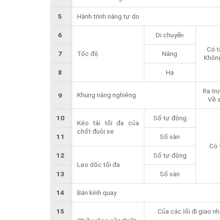
5
Hành trình nâng tự do
6
Di chuyển
Có t
7
Tốc độ
Nâng
Không
8
Hạ
Ra tr
Khung nâng nghiêng
9
Về 
10
Số tự động
Kéo tải tối đa của
chốt đuôi xe
11
Số sàn
Có 
12
Số tự động
Leo dốc tối đa
13
Số sàn
14
Bán kính quay
15
Của các lối đi giao n