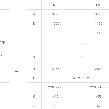
3735
3955
D
3275
3405
E
1065
1150
-
1480
thấp
F
1990
hất
G
4055
n
H
2065
2074
mm
I
45 x 100 x 920
J
220 ~ 920
220 ~ 1000
K
415
455
L
1400
1600