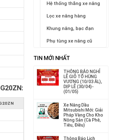
Hệ thống thắng xe nâng
Lọc xe nâng hàng
Khung nâng, bạc đạn
Phụ tùng xe nâng cũ
TIN MỚI NHẤT
THÔNG BÁO NGHỈ
LỄ GIỖ TỔ HÙNG
VƯƠNG (10/03 ÂL),
DỊP LỄ (30/04)-
 FG20ZN:
(01/05)
G20ZN
Xe Nâng Dầu
Mitsubishi Mới: Giải
Pháp Vàng Cho Kho
Nông Sản (Cà Phê,
Tiêu, Điều)
Thông Báo Lịch