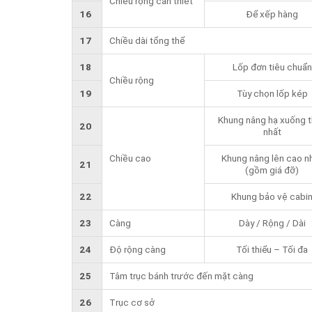
Chiều rộng cần thiết
16
Để xếp hàng
17
Chiều dài tổng thể
18
Lốp đơn tiêu chuẩn
Chiều rộng
19
Tùy chọn lốp kép
Khung nâng hạ xuống 
20
nhất
Chiều cao
Khung nâng lên cao n
21
(gồm giá đỡ)
22
Khung bảo vệ cabi
23
Càng
Dày / Rộng / Dài
24
Độ rộng càng
Tối thiểu – Tối đa
25
Tâm trục bánh trước đến mặt càng
26
Trục cơ sở