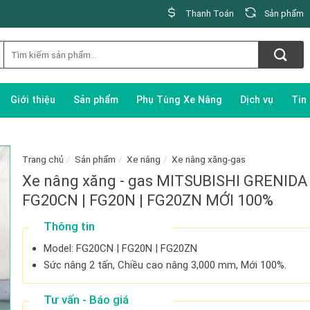
Thanh Toán
Sản phẩm
Giới thiệu
Sản phẩm
Phụ Tùng Xe Nâng
Dịch vụ
Tin
Trang chủ
/
Sản phẩm
/
Xe nâng
/
Xe nâng xăng-gas
Xe nâng xăng - gas MITSUBISHI GRENIDA
FG20CN | FG20N | FG20ZN MỚI 100%
Thông tin
Model: FG20CN | FG20N | FG20ZN
Sức nâng 2 tấn, Chiều cao nâng 3,000 mm, Mới 100%.
Tư vấn - Báo giá