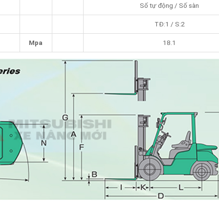
Số tự động / Số sàn
TĐ:1 / S:2
Mpa
18.1