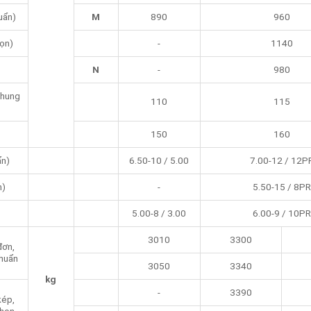
huẩn)
M
890
960
họn)
-
1140
N
-
980
khung
110
115
150
160
ẩn)
6.50-10 / 5.00
7.00-12 / 12P
n)
-
5.50-15 / 8PR
5.00-8 / 3.00
6.00-9 / 10PR
3010
3300
đơn,
chuẩn
3050
3340
kg
-
3390
kép,