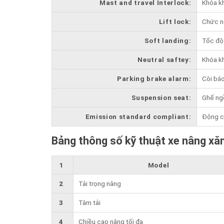
Mast and travel Interlock:
Khóa kh
Lift lock:
Chức nâ
Soft landing:
Tốc độ 
Neutral saftey:
Khóa kh
Parking brake alarm:
Còi báo
Suspension seat:
Ghế ngồ
Emission standard compliant:
Động cơ
Bảng thông số kỹ thuật xe nâng xă
1
Model
2
Tải trọng nâng
3
Tâm tải
4
Chiều cao nâng tối đa