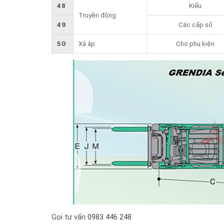
48
Kiểu
Truyền động
49
Các cấp số
50
Xả áp
Cho phụ kiện
Gọi tư vấn
0983 446 248