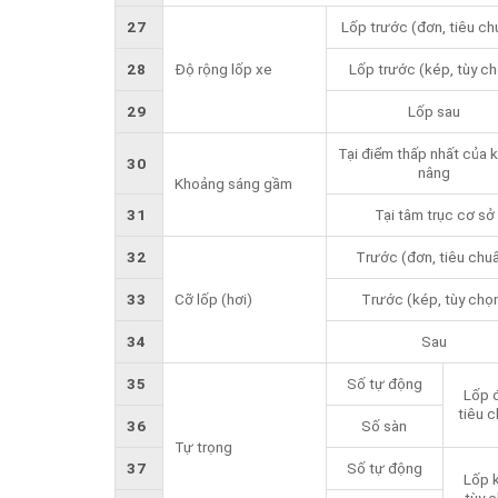
27
Lốp trước (đơn, tiêu c
28
Độ rộng lốp xe
Lốp trước (kép, tùy c
29
Lốp sau
Tại điểm thấp nhất của 
30
nâng
Khoảng sáng gầm
31
Tại tâm trục cơ sở
32
Trước (đơn, tiêu chu
33
Cỡ lốp (hơi)
Trước (kép, tùy chọ
34
Sau
35
Số tự động
Lốp 
tiêu 
36
Số sàn
Tự trọng
37
Số tự động
Lốp 