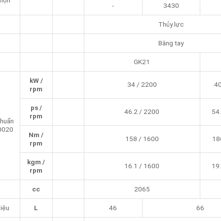
chọn
-
3430
Thủy lực
Bằng tay
GK21
kW /
34 / 2200
40
rpm
ps /
46.2 / 2200
54.
rpm
chuẩn
0020
Nm /
158 / 1600
18
rpm
kgm /
16.1 / 1600
19.
rpm
cc
2065
liệu
L
46
66