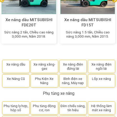
Xe nâng dầu MITSUBISHI
Xe nâng dầu MITSUBISHI
FDE20T
FD15T
Sức nâng 2 tấn, Chiều cao nâng
Sức nâng 1.5 tấn, Chiều cao
3,000 mm, Năm 2018.
nâng 3,000 mm, Năm 2015.
Xe nâng dầu
Xe nâng xăng-
Xe nâng điện
Xe nâng điện
gas
đứng lái
ngồi lái
Xe Nâng Cũ
Phụ Kiện Xe
Bình điện xe
Lốp xe nâng
Nâng
nâng, Máy nạp
Phụ tùng xe nâng
Phụ tùng ly hợp,
Phụ tùng động
Đèn chiếu sáng,
Hệ thống làm
hộp số
cơ, ron
tín hiệu
mát xe nâng