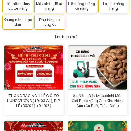
Hệ thống thủy
Máy phát, đề xe
Hệ thống thắng
Lọc xe nâng
lực xe nâng
nâng
xe nâng
hàng
Khung nâng, bạc
Phụ tùng xe
đạn
nâng cũ
Tin tức mới
THÔNG BÁO NGHỈ LỄ GIỖ TỔ
Xe Nâng Dầu Mitsubishi Mới:
HÙNG VƯƠNG (10/03 ÂL), DỊP
Giải Pháp Vàng Cho Kho Nông
LỄ (30/04)- (01/05)
Sản (Cà Phê, Tiêu, Điều)