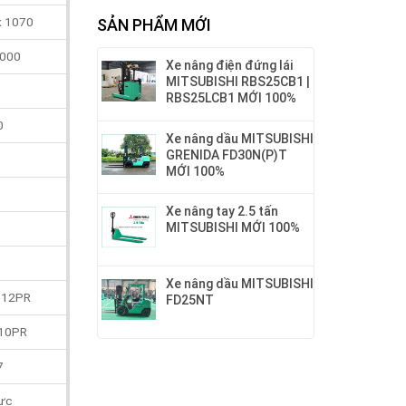
x 1070
SẢN PHẨM MỚI
1000
Xe nâng điện đứng lái
MITSUBISHI RBS25CB1 |
RBS25LCB1 MỚI 100%
0
Xe nâng dầu MITSUBISHI
GRENIDA FD30N(P)T
MỚI 100%
Xe nâng tay 2.5 tấn
MITSUBISHI MỚI 100%
Xe nâng dầu MITSUBISHI
/ 12PR
FD25NT
 10PR
7
lực