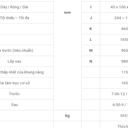
Dày / Rộng / Dài
I
45 x 100 
mm
Tối thiểu – Tối đa
J
244 ~ 
K
460
L
165
 trước (tiêu chuẩn)
M
960
Lốp sau
N
980
 thấp nhất của khung nâng
115
Tại tâm trục cơ sở
165
Trước
7.00-12 
Sau
6.00-9 /
kg
355
Thủy 