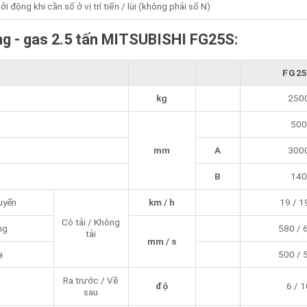
i động khi cần số ở vị trí tiến / lùi (không phải số N)
ng - gas 2.5 tấn MITSUBISHI FG25S:
FG2
kg
250
500
mm
A
300
B
140
uyển
km / h
19 / 1
Có tải / Không
ng
580 / 
tải
mm / s
ạ
500 / 
Ra trước / Về
độ
6 / 1
sau