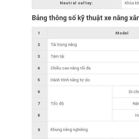
Neutral saftey:
Khóa khở
Bảng thông số kỹ thuật xe nâng xă
1
Model
2
Tải trọng nâng
3
Tâm tải
4
Chiều cao nâng tối đa
5
Hành trình nâng tự do
6
Di ch
7
Tốc độ
Nâ
8
H
Khung nâng nghiêng
9