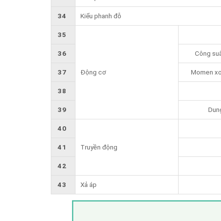
34
Kiểu phanh đỗ
35
36
Công suấ
37
Động cơ
Momen xoắ
38
39
Dung
40
41
Truyền động
42
43
Xả áp