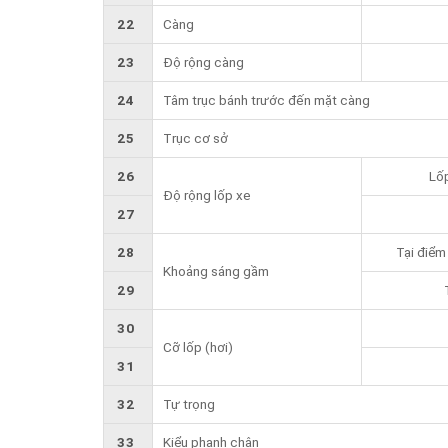
22
Càng
23
Độ rộng càng
24
Tâm trục bánh trước đến mặt càng
25
Trục cơ sở
26
Lốp
Độ rộng lốp xe
27
28
Tại điểm
Khoảng sáng gầm
29
30
Cỡ lốp (hơi)
31
32
Tự trọng
33
Kiểu phanh chân