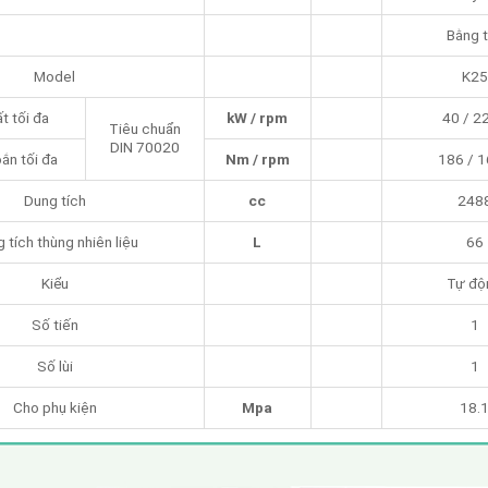
Bằng 
Model
K25
t tối đa
kW / rpm
40 / 2
Tiêu chuẩn
DIN 70020
n tối đa
Nm / rpm
186 / 
Dung tích
cc
248
 tích thùng nhiên liệu
L
66
Kiểu
Tự độ
Số tiến
1
Số lùi
1
Cho phụ kiện
Mpa
18.