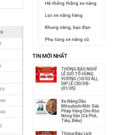
Hệ thống thắng xe nâng
Lọc xe nâng hàng
Khung nâng, bạc đạn
5S
Phụ tùng xe nâng cũ
0
TIN MỚI NHẤT
0
THÔNG BÁO NGHỈ
LỄ GIỖ TỔ HÙNG
VƯƠNG (10/03 ÂL),
DỊP LỄ (30/04)-
(01/05)
9.5
660
Xe Nâng Dầu
Mitsubishi Mới: Giải
Pháp Vàng Cho Kho
500
Nông Sản (Cà Phê,
Tiêu, Điều)
0
Thông Báo Lịch