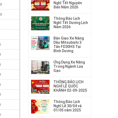
Nghỉ Tết Nguyên
0
Đán Năm 2026
0
Thông Báo Lịch
Nghỉ Tết Dương Lịch
2
Năm 2026
8
Bàn Giao Xe Nâng
Dầu Mitsubishi 3
5
Tấn FD30HS Tại
Bình Dương
0
Ứng Dụng Xe Nâng
5
Trong Ngành Lúa
Gạo
0
THÔNG BÁO LỊCH
5
NGHỈ LỄ QUỐC
KHÁNH 02-09-2025
0
Thông Báo Lịch
5
Nghỉ Lễ 30/04 và
01/05 năm 2025
5