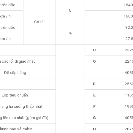
trên dốc
1840
N
 km / h
1600
Có tải
trên dốc
32.
%
 km / h
27.
C
232
 các lối đi giao nhau
O
224
Để xếp hàng
408
D
256
Lốp tiêu chuẩn
E
116
nâng hạ xuống thấp nhất
F
199
 lên cao nhất (gồm giá đỡ)
G
405
hung bảo vệ cabin
H
207