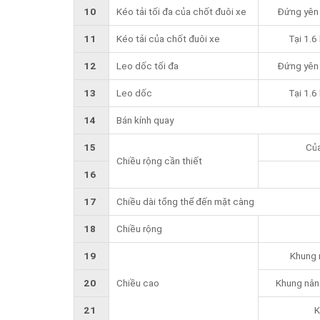
10
Kéo tải tối đa của chốt đuôi xe
Đứng yên 
11
Kéo tải của chốt đuôi xe
Tại 1.6
12
Leo dốc tối đa
Đứng yên 
13
Leo dốc
Tại 1.6
14
Bán kính quay
15
Của
Chiều rộng cần thiết
16
17
Chiều dài tổng thể đến mặt càng
18
Chiều rộng
19
Khung 
20
Chiều cao
Khung nâng
21
K