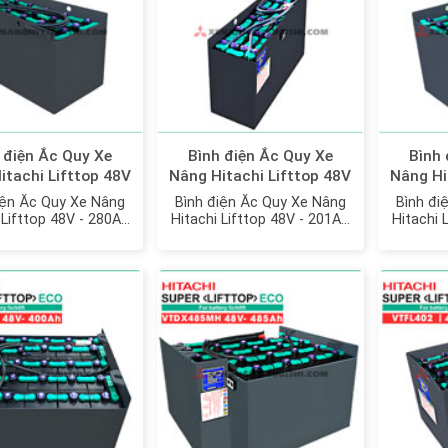
 điện Ắc Quy Xe
Bình điện Ắc Quy Xe
Bình 
itachi Lifttop 48V
Nâng Hitachi Lifttop 48V
Nâng Hi
h model: VTLF280
- 201Ah model:
- 320A
iện Ắc Quy Xe Nâng
Bình điện Ắc Quy Xe Nâng
Bình đi
VTFL201M
 Lifttop 48V - 280Ah
Hitachi Lifttop 48V - 201Ah
Hitachi 
odel: VTLF280
model: VTFL201M
mo