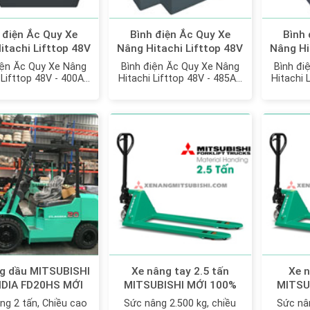
 điện Ắc Quy Xe
Bình điện Ắc Quy Xe
Bình 
itachi Lifttop 48V
Nâng Hitachi Lifttop 48V
Nâng Hi
 400Ah model:
- 485Ah model:
- 402
iện Ắc Quy Xe Nâng
Bình điện Ắc Quy Xe Nâng
Bình đi
00M (Điện Ngồi)
VTDX485MH
 Lifttop 48V - 400Ah
Hitachi Lifttop 48V - 485Ah
Hitachi 
del: VTDX400M
model: VTDX485MH
m
g dầu MITSUBISHI
Xe nâng tay 2.5 tấn
Xe n
IDIA FD20HS MỚI
MITSUBISHI MỚI 100%
MITSU
100%
ng 2 tấn, Chiều cao
Sức nâng 2.500 kg, chiều
Sức nân