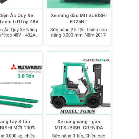
điện Ắc Quy Xe
Xe nâng dầu MITSUBISHI
tachi Lifttop 48V
FD25NT
Ah model: VTFL6
ện Ắc Quy Xe Nâng
Sức nâng 2.5 tấn, Chiều cao
Lifttop 48V - 402Ah
nâng 3,000 mm, Năm 2017.
odel: VTFL6
âng tay 3 tấn
Xe nâng xăng - gas
BISHI MỚI 100%
MITSUBISHI GRENIDA
FG30N MỚI 100%
g 3.000 kg, chiều
Sức nâng 3 tấn, Chiều cao