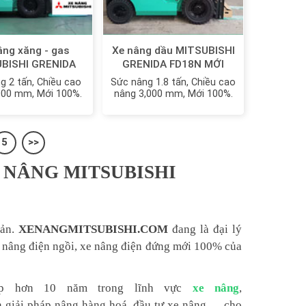
âng xăng - gas
Xe nâng dầu MITSUBISHI
BISHI GRENIDA
GRENIDA FD18N MỚI
0CN | FG20N |
100%
g 2 tấn, Chiều cao
Sức nâng 1.8 tấn, Chiều cao
0ZN MỚI 100%
000 mm, Mới 100%.
nâng 3,000 mm, Mới 100%.
5
>>
 NÂNG MITSUBISHI
Bản.
XENANGMITSUBISHI.COM
đang là đại lý
e nâng điện ngồi, xe nâng điện đứng mới 100% của
háp hơn 10 năm trong lĩnh vực
xe nâng
,
n giải pháp nâng hàng hoá, đầu tư xe nâng,… cho