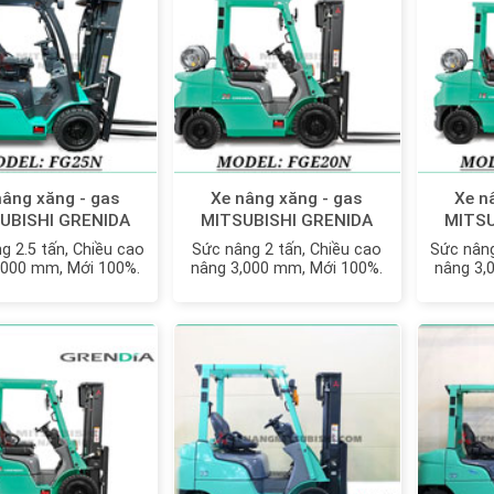
nâng xăng - gas
Xe nâng xăng - gas
Xe n
UBISHI GRENIDA
MITSUBISHI GRENIDA
MITSU
N | FGE25ZN MỚI
FGE20CN | FGE20N |
FGE
g 2.5 tấn, Chiều cao
Sức nâng 2 tấn, Chiều cao
Sức nâng
100%
FGE20ZN MỚI 100%
,000 mm, Mới 100%.
nâng 3,000 mm, Mới 100%.
nâng 3,