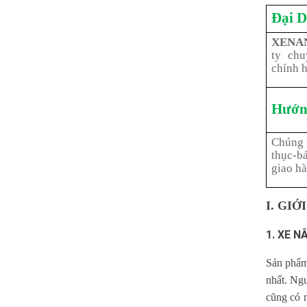
Đại D
XENA
ty ch
chính 
Hướn
Chúng 
thục-b
giao h
I. GI
1. XE N
Sản phẩ
nhất. Ngu
cũng có n