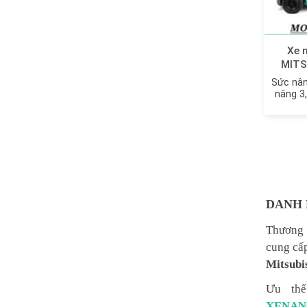
Xe 
MITS
FGE
Sức nân
nâng 3
DANH 
Thương 
cung cấp
Mitsubi
Ưu thế
XENAN