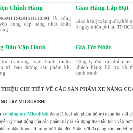
iện Chính Hãng
Giao Hàng Lắp Đặt
NGMITSUBISHI.COM
là công
Giao hàng toàn quốc,thời gi
uyên cung cấp hàng nhật khẩu
3 ngày miễn phí tại TP HC
hãng
g Dẫn Vận Hành
Giá Tốt Nhất
tôi tranning -vận hành thuần
Công ty đưa ra nhiều ưu 
ảo trì, bảo dưỡng sản phẩm khi
khách hàng, hỗ trợ và t
àng
cạnh tranh
ỚI THIỆU CHI TIẾT VỀ CÁC SẢN PHẨM XE NÂNG C
ÂNG TAY MITSUBISHI
m
xe nâng tay Mitsubishi
đang là loại sản phẩm hỗ trợ nâng hạ - di c
yên lý hoạt động của sản phẩm này là sử dụng thao tác kích vào bơm 
hiều phân khúc tải trọng từ 1 tấn đến 5 tấn với đa dạng các model từ