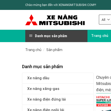
Chào mừng bạn đến với XENANGMITSUBISHI.COM!!!
Danh mục sản phẩm
Trang chủ
Trang chủ
/
Sản phẩm
Danh mục sản phẩm
Chuyên c
Xe nâng dầu
Mitsubis
Xe nâng xăng-gas
điện, má
Xe nâng điện đứng lái
Xe nâng điện ngồi lái