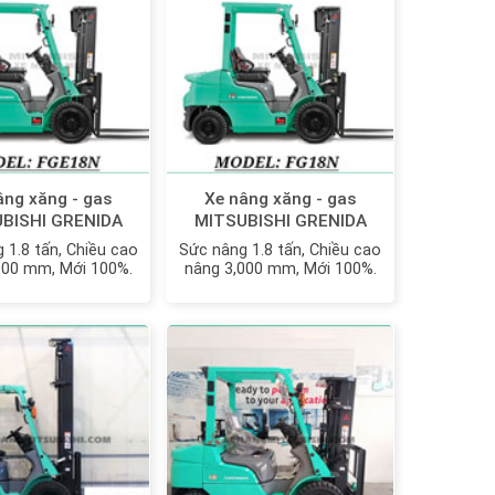
âng xăng - gas
Xe nâng xăng - gas
BISHI GRENIDA
MITSUBISHI GRENIDA
18N MỚI 100%
FG18N | FG18ZN MỚI
 1.8 tấn, Chiều cao
Sức nâng 1.8 tấn, Chiều cao
100%
000 mm, Mới 100%.
nâng 3,000 mm, Mới 100%.