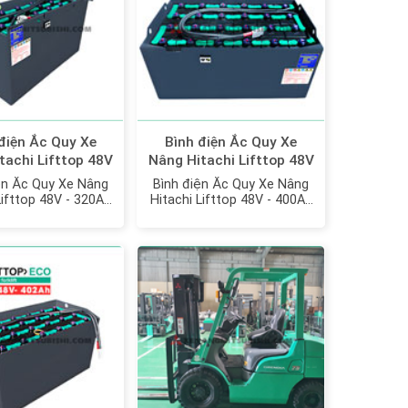
điện Ắc Quy Xe
Bình điện Ắc Quy Xe
tachi Lifttop 48V
Nâng Hitachi Lifttop 48V
h model: VTLF320
- 400Ah model:
ện Ắc Quy Xe Nâng
Bình điện Ắc Quy Xe Nâng
VTDX400M
Lifttop 48V - 320Ah
Hitachi Lifttop 48V - 400Ah
del: VTLF320
model: VTDX400M