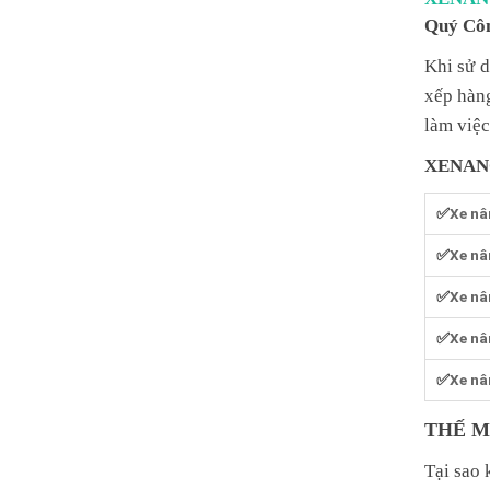
Quý Côn
Khi sử d
xếp hàng
làm việc
XENAN
✅
Xe nâ
✅
Xe nâ
✅
Xe nâ
✅
Xe nâ
✅
Xe nâ
THẾ M
Tại sao 