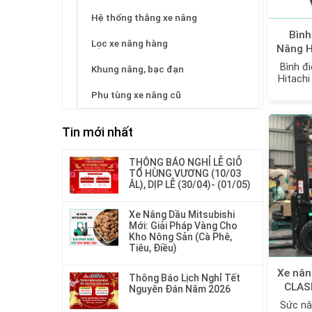
Hệ thống thắng xe nâng
Bình
Lọc xe nâng hàng
Nâng H
-
Bình đ
Khung nâng, bạc đạn
VTDX4
Hitachi
mo
Phụ tùng xe nâng cũ
Tin mới nhất
THÔNG BÁO NGHỈ LỄ GIỖ
TỔ HÙNG VƯƠNG (10/03
ÂL), DỊP LỄ (30/04)- (01/05)
Xe Nâng Dầu Mitsubishi
Mới: Giải Pháp Vàng Cho
Kho Nông Sản (Cà Phê,
Tiêu, Điều)
Xe nân
Thông Báo Lịch Nghỉ Tết
CLAS
Nguyên Đán Năm 2026
Sức nâ