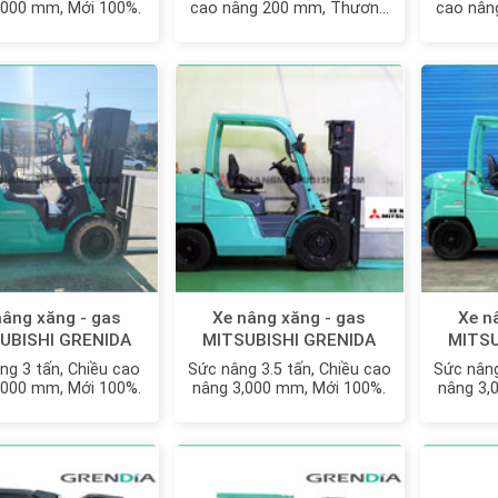
,000 mm, Mới 100%.
cao nâng 200 mm, Thương
cao nân
hiệu Nhật Bản
h
nâng xăng - gas
Xe nâng xăng - gas
Xe n
UBISHI GRENIDA
MITSUBISHI GRENIDA
MITSU
30N MỚI 100%
FG35N MỚI 100%
FGE
ng 3 tấn, Chiều cao
Sức nâng 3.5 tấn, Chiều cao
Sức nâng
,000 mm, Mới 100%.
nâng 3,000 mm, Mới 100%.
nâng 3,