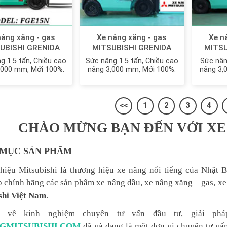
nâng xăng - gas
Xe nâng xăng - gas
Xe n
UBISHI GRENIDA
MITSUBISHI GRENIDA
MITSU
15N MỚI 100%
FG15N | FG15ZN MỚI
FG2
g 1.5 tấn, Chiều cao
Sức nâng 1.5 tấn, Chiều cao
Sức nân
100%
FG2
,000 mm, Mới 100%.
nâng 3,000 mm, Mới 100%.
nâng 3,
<<
1
2
3
4
CHÀO MỪNG BẠN ĐẾN VỚI XE
MỤC SẢN PHẨM
hiệu Mitsubishi là thương hiệu xe nâng nổi tiếng của Nhật 
 chính hãng các sản phẩm xe nâng dầu, xe nâng xăng – gas, x
shi Việt Nam
.
 về kinh nghiệm chuyên tư vấn đầu tư, giải p
GMITSUBISHI.COM
đã và đang là một đơn vị chuyên tư vấ