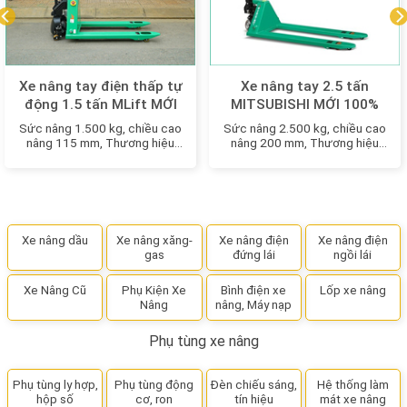
Xe nâng tay điện thấp tự
Xe nâng tay 2.5 tấn
động 1.5 tấn MLift MỚI
MITSUBISHI MỚI 100%
100%
Sức nâng 1.500 kg, chiều cao
Sức nâng 2.500 kg, chiều cao
nâng 115 mm, Thương hiệu
nâng 200 mm, Thương hiệu
Nhật Bản
Nhật Bản
Xe nâng dầu
Xe nâng xăng-
Xe nâng điện
Xe nâng điện
gas
đứng lái
ngồi lái
Xe Nâng Cũ
Phụ Kiện Xe
Bình điện xe
Lốp xe nâng
Nâng
nâng, Máy nạp
Phụ tùng xe nâng
Phụ tùng ly hợp,
Phụ tùng động
Đèn chiếu sáng,
Hệ thống làm
hộp số
cơ, ron
tín hiệu
mát xe nâng