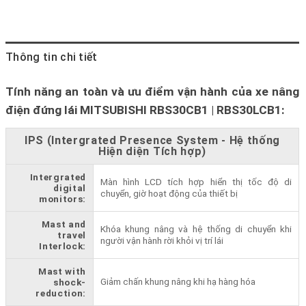
Thông tin chi tiết
Tính năng an toàn và ưu điểm vận hành của xe nâng
điện đứng lái MITSUBISHI RBS30CB1 | RBS30LCB1:
IPS (Intergrated Presence System - Hệ thống
Hiện diện Tích hợp)
Intergrated
Màn hình LCD tích hợp hiển thị tốc độ di
digital
chuyển, giờ hoạt động của thiết bị
monitors:
Mast and
Khóa khung nâng và hệ thống di chuyển khi
travel
người vận hành rời khỏi vị trí lái
Interlock:
Mast with
Giảm chấn khung nâng khi hạ hàng hóa
shock-
reduction: