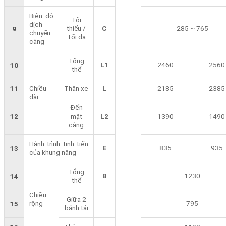
Biên độ
Tối
dịch
thiểu /
C
285 ~ 765
9
chuyển
Tối đa
càng
Tổng
L1
2460
2560
10
thể
11
Chiều
Thân xe
L
2185
2385
dài
Đến
12
mặt
L2
1390
1490
càng
Hành trình tịnh tiến
E
835
935
13
của khung nâng
Tổng
B
1230
14
thể
Chiều
Giữa 2
rộng
795
15
bánh tải