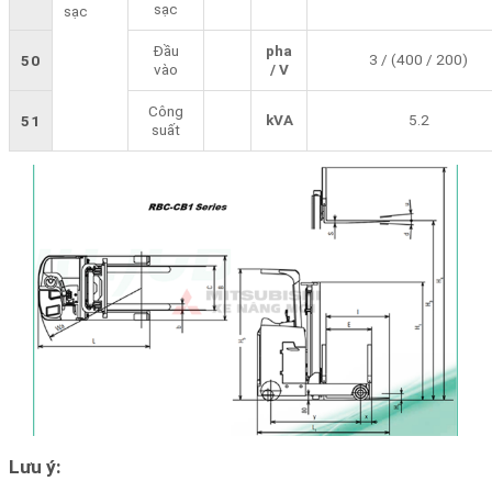
sạc
sạc
Đầu
pha
3 / (400 / 200)
50
vào
/ V
Công
kVA
5.2
51
suất
Lưu ý: