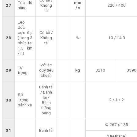
Tốc độ
mm
27
Không
220 / 400
nâng
/ s
tải
Leo
dốc
cực đại
Có tải /
28
(trong 3
Không
%
10 / 14.3
phút tại
tải
1.5 km
/ h)
Với ắc
Tự
29
quy tiêu
kg
3210
3390
trọng
chuẩn
Bánh tải
/ Bánh
Số
lái /
lượng
2 / 1 / 2
30
Bánh
bánh xe
thăng
bằng
Φ 267 x 135
31
Bánh tải
(Urethane)