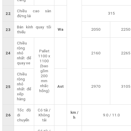
Chiều cao sàn
315
22
đứng lái
Bán kính quay tối
Wa
2050
2250
23
thiểu
Chiều
rộng
Pallet
24
nhỏ
2160
2265
1100 x
nhất để
1100
quay xe
(bao
gồm
Chiều
200
rộng
mm
nhỏ
nhấc
Ast
2970
3105
25
nhất để
hổng)
xếp
hàng
Tốc độ
Có tải /
km /
26
di
Không
9.0 / 11.0
h
chuyển
tải
Có tải /