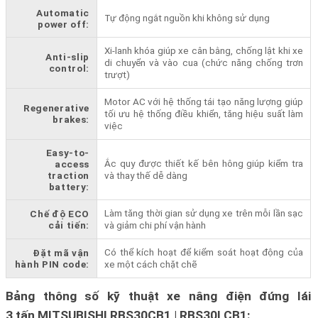
Automatic
Tự động ngắt nguồn khi không sử dụng
power off:
Xi-lanh khóa giúp xe cân bằng, chống lật khi xe
Anti-slip
di chuyển và vào cua (chức năng chống trơn
control:
trượt)
Motor AC với hệ thống tái tạo năng lượng giúp
Regenerative
tối ưu hệ thống điều khiển, tăng hiệu suất làm
brakes:
việc
Easy-to-
Ắc quy được thiết kế bên hông giúp kiểm tra
access
traction
và thay thế dễ dàng
battery:
Làm tăng thời gian sử dụng xe trên mỗi lần sạc
Chế độ ECO
cải tiến:
và giảm chi phí vận hành
Có thể kích hoạt để kiểm soát hoạt động của
Đặt mã vận
hành PIN code:
xe một cách chặt chẽ
Bảng thông số kỹ thuật xe nâng điện đứng lái
3 tấn MITSUBISHI RBS30CB1 | RBS30LCB1: