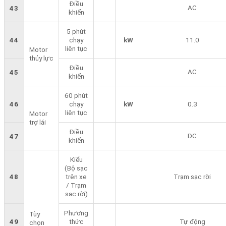
Điều
AC
43
khiển
5 phút
44
chạy
kW
11.0
liên tục
Motor
thủy lực
Điều
AC
45
khiển
60 phút
46
chạy
kW
0.3
liên tục
Motor
trợ lái
Điều
DC
47
khiển
Kiểu
(Bộ sạc
48
trên xe
Trạm sạc rời
/ Trạm
sạc rời)
Phương
Tùy
49
thức
Tự động
chọn