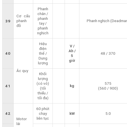
Phanh
chân /
Cơ cấu
phanh
phanh
Phanh nghịch (Deadma
39
tay /
đỗ
phanh
nghịch
Hiệu
V /
điện
Ah /
40
thế /
48 / 370
5
Dung
giờ
lượng
Ắc quy
Khối
lượng
(có vỏ)
575
kg
41
(tối
(560 / 900)
thiểu /
tối đa)
60 phút
42
chạy
kW
5.0
liên tục
Motor
lái