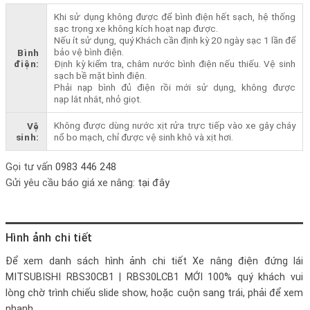
Khi sử dụng không được để bình điện hết sạch, hệ thống
sạc trọng xe không kích hoạt nạp được.
Nếu ít sử dụng, quý Khách cần định kỳ 20 ngày sạc 1 lần để
bảo vệ bình điện.
Bình
điện:
Định kỳ kiểm tra, châm nước bình điện nếu thiếu. Vệ sinh
sạch bề mặt bình điện.
Phải nạp bình đủ điện rồi mới sử dụng, không được
nạp lắt nhắt, nhỏ giọt.
Không được dùng nước xịt rửa trực tiếp vào xe gây cháy
Vệ
sinh:
nổ bo mạch, chỉ được vệ sinh khô và xịt hơi.
Gọi tư vấn
0983 446 248
Gửi yêu cầu báo giá xe nâng:
tại đây
Hình ảnh chi tiết
Để xem danh sách hình ảnh chi tiết
Xe nâng điện đứng lái
MITSUBISHI RBS30CB1 | RBS30LCB1 MỚI 100%
quý khách vui
lòng chờ trình chiếu slide show, hoặc cuộn sang trái, phải để xem
nhanh