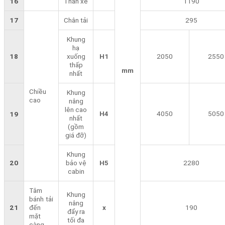
16
Thân xe
1190
17
Chân tải
295
Khung
hạ
18
xuống
H1
2050
2550
thấp
mm
nhất
Chiều
Khung
cao
nâng
lên cao
H4
4050
5050
19
nhất
(gồm
giá đỡ)
Khung
20
bảo vệ
H5
2280
cabin
Tâm
Khung
bánh tải
nâng
21
đến
x
190
đẩy ra
mặt
tối đa
càng