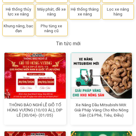
Hệ thống thủy
Máy phát, đề xe
Hệ thống thắng
Lọc xe nâng
lực xe nâng
nâng
xe nâng
hàng
Khung nâng, bạc
Phụ tùng xe
đạn
nâng cũ
Tin tức mới
THÔNG BÁO NGHỈ LỄ GIỖ TỔ
Xe Nâng Dầu Mitsubishi Mới:
HÙNG VƯƠNG (10/03 ÂL), DỊP
Giải Pháp Vàng Cho Kho Nông
LỄ (30/04)- (01/05)
Sản (Cà Phê, Tiêu, Điều)