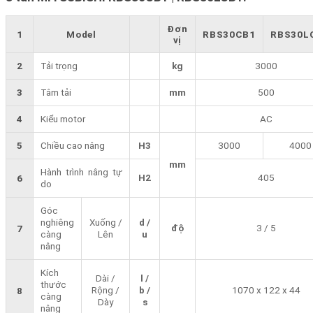
Đơn
1
Model
RBS30CB1
RBS30L
vị
2
Tải trọng
kg
3000
3
Tâm tải
mm
500
4
Kiểu motor
AC
5
Chiều cao nâng
H3
3000
4000
mm
Hành trình nâng tự
H2
405
6
do
Góc
nghiêng
Xuống /
d /
độ
3 / 5
7
càng
Lên
u
nâng
Kích
Dài /
l /
thước
Rộng /
b /
1070 x 122 x 44
8
càng
Dày
s
nâng