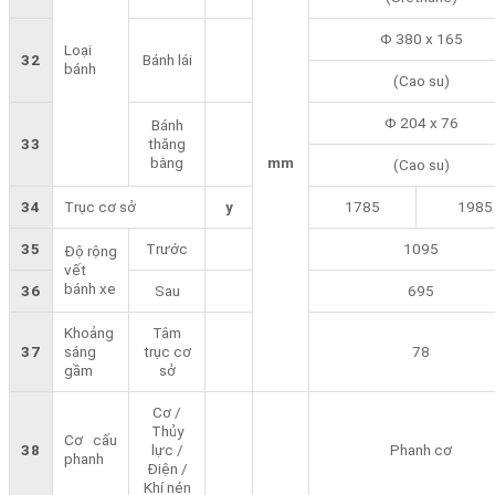
Φ 380 x 165
Loại
32
Bánh lái
bánh
(Cao su)
Φ 204 x 76
Bánh
33
thăng
bằng
mm
(Cao su)
34
Trục cơ sở
y
1785
1985
35
Trước
1095
Độ rộng
vết
bánh xe
36
Sau
695
Khoảng
Tâm
37
sáng
trục cơ
78
gầm
sở
Cơ /
Thủy
Cơ cấu
38
lực /
Phanh cơ
phanh
Điện /
Khí nén