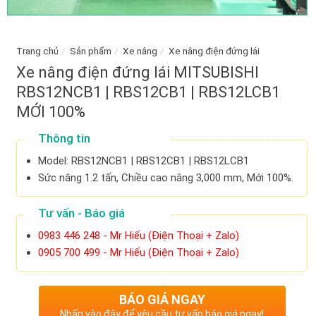
Trang chủ
/
Sản phẩm
/
Xe nâng
/
Xe nâng điện đứng lái
Xe nâng điện đứng lái MITSUBISHI
RBS12NCB1 | RBS12CB1 | RBS12LCB1
MỚI 100%
Thông tin
Model: RBS12NCB1 | RBS12CB1 | RBS12LCB1
Sức nâng 1.2 tấn, Chiều cao nâng 3,000 mm, Mới 100%.
Tư vấn - Báo giá
0983 446 248 - Mr Hiếu (Điện Thoại + Zalo)
0905 700 499 - Mr Hiếu (Điện Thoại + Zalo)
BÁO GIÁ NGAY
Nhấn vào đây để yêu cầu tư vấn báo giá ngay!