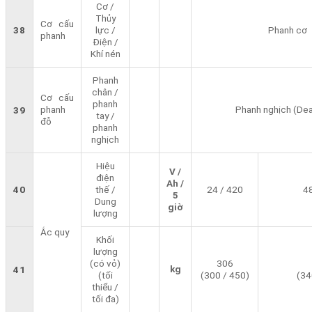
Cơ /
Thủy
Cơ cấu
38
lực /
Phanh cơ
phanh
Điện /
Khí nén
Phanh
chân /
Cơ cấu
phanh
phanh
Phanh nghịch (De
39
tay /
đỗ
phanh
nghịch
Hiệu
V /
điện
Ah /
40
thế /
24 / 420
48
5
Dung
giờ
lượng
Ắc quy
Khối
lượng
(có vỏ)
306
kg
41
(tối
(300 / 450)
(34
thiểu /
tối đa)