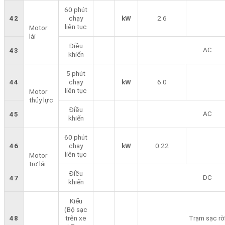
60 phút
42
chạy
kW
2.6
liên tục
Motor
lái
Điều
AC
43
khiển
5 phút
44
chạy
kW
6.0
liên tục
Motor
thủy lực
Điều
AC
45
khiển
60 phút
46
chạy
kW
0.22
liên tục
Motor
trợ lái
Điều
DC
47
khiển
Kiểu
(Bộ sạc
48
trên xe
Trạm sạc rờ