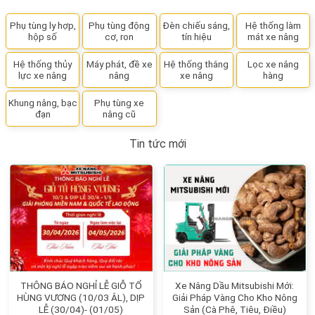
Phụ tùng ly hợp,
Phụ tùng động
Đèn chiếu sáng,
Hệ thống làm
hộp số
cơ, ron
tín hiệu
mát xe nâng
Hệ thống thủy
Máy phát, đề xe
Hệ thống thắng
Lọc xe nâng
lực xe nâng
nâng
xe nâng
hàng
Khung nâng, bạc
Phụ tùng xe
đạn
nâng cũ
Tin tức mới
THÔNG BÁO NGHỈ LỄ GIỖ TỔ
Xe Nâng Dầu Mitsubishi Mới:
HÙNG VƯƠNG (10/03 ÂL), DỊP
Giải Pháp Vàng Cho Kho Nông
LỄ (30/04)- (01/05)
Sản (Cà Phê, Tiêu, Điều)