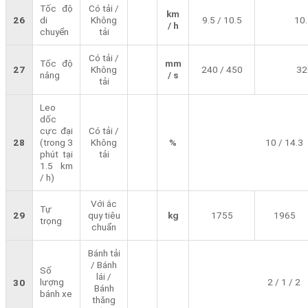
Tốc độ
Có tải /
km
26
di
Không
9.5 / 10.5
10.
/ h
chuyển
tải
Có tải /
Tốc độ
mm
27
Không
240 / 450
32
nâng
/ s
tải
Leo
dốc
cực đại
Có tải /
28
(trong 3
Không
%
10 / 14.3
phút tại
tải
1.5 km
/ h)
Với ắc
Tự
29
quy tiêu
kg
1755
1965
trọng
chuẩn
Bánh tải
/ Bánh
Số
lái /
lượng
2 / 1 / 2
30
Bánh
bánh xe
thăng