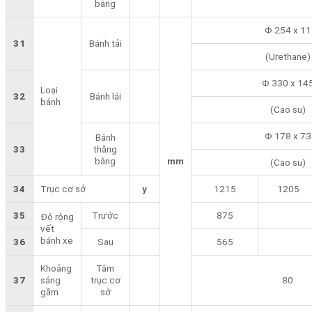
bằng
Φ 254 x 11
31
Bánh tải
(Urethane)
Φ 330 x 14
Loại
32
Bánh lái
bánh
(Cao su)
Φ 178 x 73
Bánh
33
thăng
bằng
mm
(Cao su)
34
Trục cơ sở
y
1215
1205
35
Trước
875
Độ rộng
vết
bánh xe
36
Sau
565
Khoảng
Tâm
37
sáng
trục cơ
80
gầm
sở