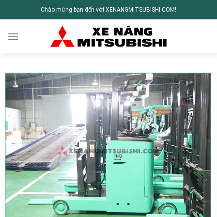
Chào mừng bạn đến với XENANGMITSUBISHI.COM!