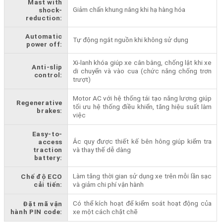
Mast with
Giảm chấn khung nâng khi hạ hàng hóa
shock-
reduction:
Automatic
Tự động ngắt nguồn khi không sử dụng
power off:
Xi-lanh khóa giúp xe cân bằng, chống lật khi xe
Anti-slip
di chuyển và vào cua (chức năng chống trơn
control:
trượt)
Motor AC với hệ thống tái tạo năng lượng giúp
Regenerative
tối ưu hệ thống điều khiển, tăng hiệu suất làm
brakes:
việc
Easy-to-
Ắc quy được thiết kế bên hông giúp kiểm tra
access
traction
và thay thế dễ dàng
battery:
Làm tăng thời gian sử dụng xe trên mỗi lần sạc
Chế độ ECO
cải tiến:
và giảm chi phí vận hành
Có thể kích hoạt để kiểm soát hoạt động của
Đặt mã vận
hành PIN code:
xe một cách chặt chẽ