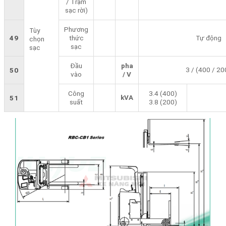
/ Trạm
sạc rời)
Phương
Tùy
49
thức
Tự động
chọn
sạc
sạc
Đầu
pha
3 / (400 / 20
50
vào
/ V
Công
3.4 (400)
kVA
51
suất
3.8 (200)