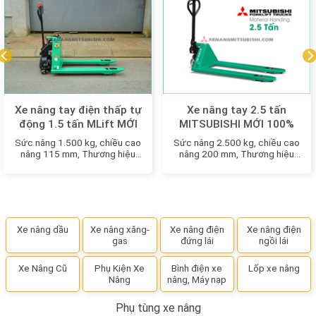
Xe nâng tay điện thấp tự
Xe nâng tay 2.5 tấn
động 1.5 tấn MLift MỚI
MITSUBISHI MỚI 100%
100%
Sức nâng 1.500 kg, chiều cao
Sức nâng 2.500 kg, chiều cao
nâng 115 mm, Thương hiệu
nâng 200 mm, Thương hiệu
Nhật Bản
Nhật Bản
Xe nâng dầu
Xe nâng xăng-
Xe nâng điện
Xe nâng điện
gas
đứng lái
ngồi lái
Xe Nâng Cũ
Phụ Kiện Xe
Bình điện xe
Lốp xe nâng
Nâng
nâng, Máy nạp
Phụ tùng xe nâng