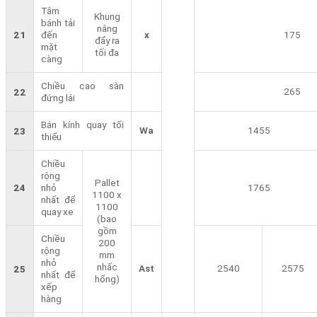
Tâm
Khung
bánh tải
nâng
21
đến
x
175
đẩy ra
mặt
tối đa
càng
Chiều cao sàn
265
22
đứng lái
Bán kính quay tối
Wa
1455
23
thiểu
Chiều
rộng
Pallet
24
nhỏ
1765
1100 x
nhất để
1100
quay xe
(bao
gồm
Chiều
200
rộng
mm
nhỏ
nhấc
Ast
2540
2575
25
nhất để
hổng)
xếp
hàng