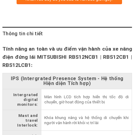
Thông tin chi tiết
Tính năng an toàn và ưu điểm vận hành của xe nâng
điện đứng lái MITSUBISHI RBS12NCB1 | RBS12CB1 |
RBS12LCB1:
IPS (Intergrated Presence System - Hệ thống
Hiện diện Tích hợp)
Intergrated
Màn hình LCD tích hợp hiển thị tốc độ di
digital
chuyển, giờ hoạt động của thiết bị
monitors:
Mast and
Khóa khung nâng và hệ thống di chuyển khi
travel
người vận hành rời khỏi vị trí lái
Interlock: