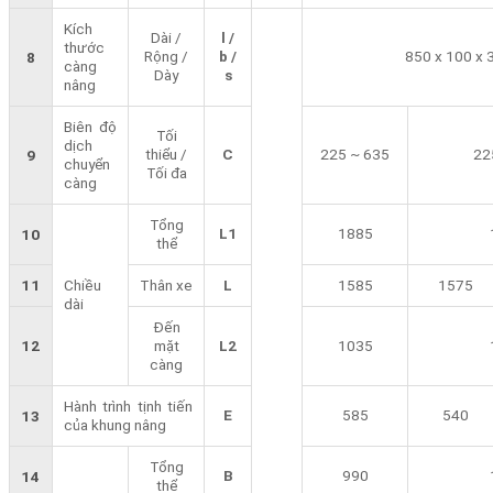
Kích
Dài /
l /
thước
Rộng /
b /
850 x 100 x 
8
càng
Dày
s
nâng
Biên độ
Tối
dịch
thiểu /
C
225 ~ 635
22
9
chuyển
Tối đa
càng
Tổng
L1
1885
10
thể
11
Chiều
Thân xe
L
1585
1575
dài
Đến
12
mặt
L2
1035
càng
Hành trình tịnh tiến
E
585
540
13
của khung nâng
Tổng
B
990
14
thể