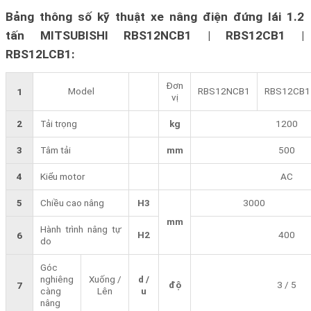
Bảng thông số kỹ thuật xe nâng điện đứng lái 1.2
tấn MITSUBISHI RBS12NCB1 | RBS12CB1 |
RBS12LCB1:
Đơn
Model
RBS12NCB1
RBS12CB1
1
vị
2
Tải trọng
kg
1200
3
Tâm tải
mm
500
4
Kiểu motor
AC
5
Chiều cao nâng
H3
3000
mm
Hành trình nâng tự
H2
400
6
do
Góc
nghiêng
Xuống /
d /
độ
3 / 5
7
càng
Lên
u
nâng