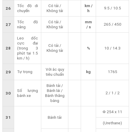
Tốc độ di
Có tải /
km /
9.5 / 10.5
26
chuyển
Không tải
h
Tốc độ
Có tải /
mm
265 / 450
27
nâng
Không tải
/ s
Leo dốc
cực đại
Có tải /
28
(trong 3
%
10 / 14.3
Không tải
phút tại 1.5
km / h)
Với ắc quy
Tự trọng
kg
1765
29
tiêu chuẩn
Bánh tải /
Số lượng
Bánh lái /
2 / 1 / 2
30
bánh xe
Bánh thăng
bằng
Φ 254 x 11
31
Bánh tải
(Urethane)