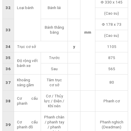
Φ 330 x 145
32
Loại bánh
Bánh lái
(Cao su)
Φ 178 x 73
Bánh thăng
33
bằng
mm
(Cao su)
34
Trục cơ sở
y
1105
35
Trước
875
Độ rộng vết
bánh xe
36
Sau
565
Khoảng
Tâm trục
80
37
sáng gầm
cơ sở
Cơ / Thủy
Cơ cấu
38
lực / Điện /
Phanh cơ
phanh
Khí nén
Phanh chân
Cơ cấu
/ phanh tay
Phanh nghịch
39
phanh đỗ
/ phanh
(Deadman)