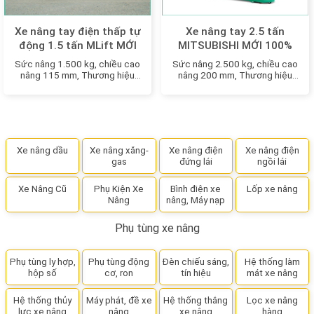
Xe nâng tay điện thấp tự
Xe nâng tay 2.5 tấn
động 1.5 tấn MLift MỚI
MITSUBISHI MỚI 100%
100%
Sức nâng 1.500 kg, chiều cao
Sức nâng 2.500 kg, chiều cao
nâng 115 mm, Thương hiệu
nâng 200 mm, Thương hiệu
Nhật Bản
Nhật Bản
Xe nâng dầu
Xe nâng xăng-
Xe nâng điện
Xe nâng điện
gas
đứng lái
ngồi lái
Xe Nâng Cũ
Phụ Kiện Xe
Bình điện xe
Lốp xe nâng
Nâng
nâng, Máy nạp
Phụ tùng xe nâng
Phụ tùng ly hợp,
Phụ tùng động
Đèn chiếu sáng,
Hệ thống làm
hộp số
cơ, ron
tín hiệu
mát xe nâng
Hệ thống thủy
Máy phát, đề xe
Hệ thống thắng
Lọc xe nâng
lực xe nâng
nâng
xe nâng
hàng