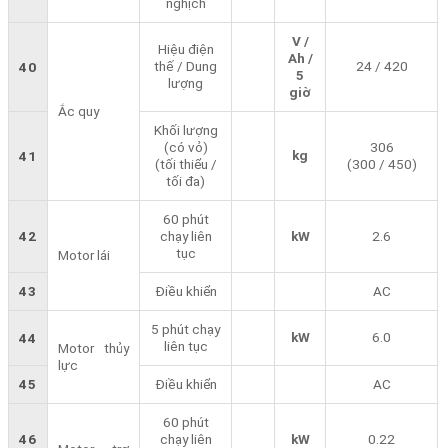
nghịch
V /
Hiệu điện
Ah /
thế / Dung
24 / 420
40
5
lượng
giờ
Ắc quy
Khối lượng
(có vỏ)
306
kg
41
(tối thiểu /
(300 / 450)
tối đa)
60 phút
42
chạy liên
kW
2.6
tục
Motor lái
43
Điều khiển
AC
5 phút chạy
kW
6.0
44
liên tục
Motor thủy
lực
45
Điều khiển
AC
60 phút
46
chạy liên
kW
0.22