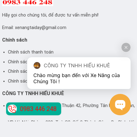
Hãy gọi cho chúng tôi, để được tư vấn miễn phí!
Email:
xenangtaiday@gmail.com
Chính sách
Chính sách thanh toán
Chính sách vận chuyển
CÔNG TY TNHH HIẾU KHUÊ
Chính sách bảo hành
Chào mừng bạn đến với Xe Nâng của 
Chúng Tôi !
Chính sách bảo mật thông tin
CÔNG TY TNHH HIẾU KHUÊ
Địa chỉ: 13/10 Đông Hưng Thuận 42, Phường Tân Hưng Thuận,
0983 446 248
Quận 12, Hồ Chí Minh
VP Hà Nội: Phòng 302, Toà G2, Số 3 Thành Công, Ba Đình, Hà
Nội