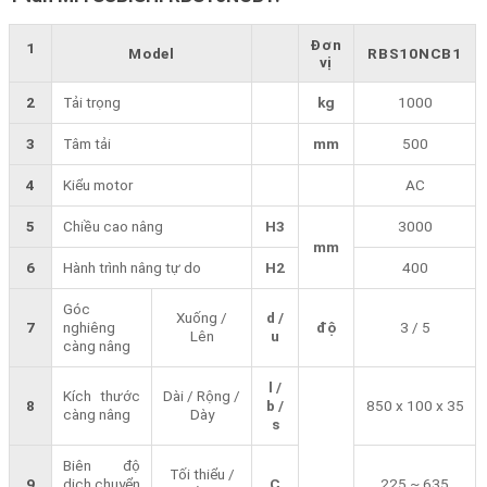
Đơn
1
Model
RBS10NCB1
vị
2
Tải trọng
kg
1000
3
Tâm tải
mm
500
4
Kiểu motor
AC
5
Chiều cao nâng
H3
3000
mm
6
Hành trình nâng tự do
H2
400
Góc
Xuống /
d /
7
nghiêng
độ
3 / 5
Lên
u
càng nâng
l /
Kích thước
Dài / Rộng /
8
b /
850 x 100 x 35
càng nâng
Dày
s
Biên độ
Tối thiểu /
9
dịch chuyển
C
225 ~ 635