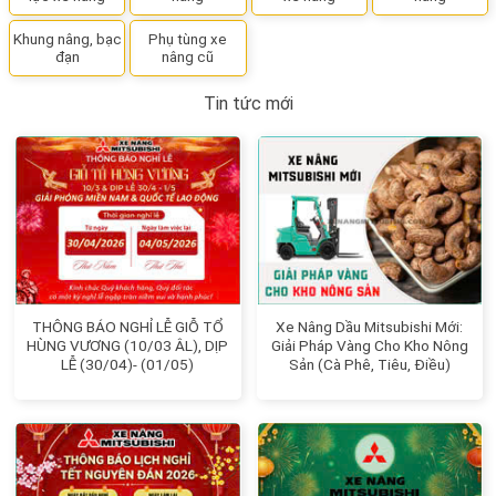
Khung nâng, bạc
Phụ tùng xe
đạn
nâng cũ
Tin tức mới
THÔNG BÁO NGHỈ LỄ GIỖ TỔ
Xe Nâng Dầu Mitsubishi Mới:
HÙNG VƯƠNG (10/03 ÂL), DỊP
Giải Pháp Vàng Cho Kho Nông
LỄ (30/04)- (01/05)
Sản (Cà Phê, Tiêu, Điều)