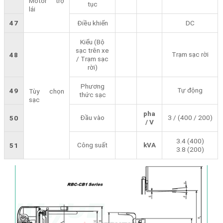
Motor trợ
tục
lái
47
Điều khiển
DC
Kiểu (Bộ
sạc trên xe
Trạm sạc rời
48
/ Trạm sạc
rời)
Phương
Tự động
49
Tùy chọn
thức sạc
sạc
pha
Đầu vào
3 / (400 / 200)
50
/ V
3.4 (400)
Công suất
kVA
51
3.8 (200)