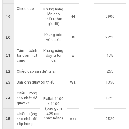
Chiều cao
Khung nâng
lên cao
H4
3900
19
nhất (gồm
giá đỡ)
Khung bảo
H5
2220
20
vệ cabin
Tâm bánh
Khung nâng
21
tải đến mặt
đẩy ra tối
x
175
càng
đa
22
Chiều cao sàn đứng lái
265
23
Bán kính quay tối thiểu
Wa
1350
Chiều rộng
24
nhỏ nhất để
1725
Pallet 1100
quay xe
x 1100
(bao gồm
200 mm
Chiều rộng
nhấc hổng)
25
nhỏ nhất để
Ast
2520
xếp hàng