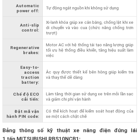
Automatic
Tự động ngắt nguồn khi không sử dụng
power off:
Xi-lanh khóa giúp xe cân bằng, chống lật khi xe
Anti-slip
di chuyển và vào cua (chức năng chống trơn
control:
trượt)
Motor AC với hệ thống tái tạo năng lượng giúp
Regenerative
tối ưu hệ thống điều khiển, tăng hiệu suất làm
brakes:
việc
Easy-to-
Ắc quy được thiết kế bên hông giúp kiểm tra
access
traction
và thay thế dễ dàng
battery:
Làm tăng thời gian sử dụng xe trên mỗi lần sạc
Chế độ ECO
cải tiến:
và giảm chi phí vận hành
Có thể kích hoạt để kiểm soát hoạt động của
Đặt mã vận
hành PIN code:
xe một cách chặt chẽ
Bảng thông số kỹ thuật xe nâng điện đứng lái
1 tấn MITSUBISHI RBS10NCB1
: