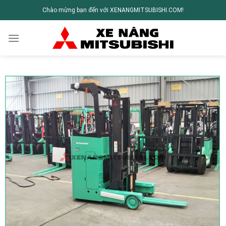
Chào mừng bạn đến với XENANGMITSUBISHI.COM!