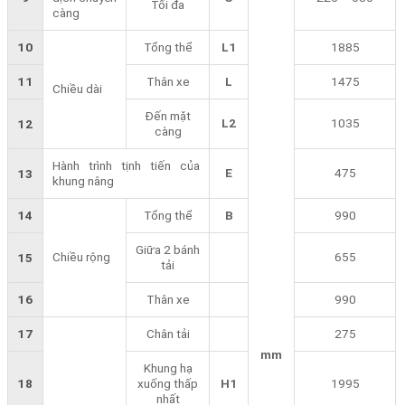
Tối đa
càng
10
Tổng thể
L1
1885
11
Thân xe
L
1475
Chiều dài
Đến mặt
L2
1035
12
càng
Hành trình tịnh tiến của
E
475
13
khung nâng
14
Tổng thể
B
990
Giữa 2 bánh
Chiều rộng
655
15
tải
16
Thân xe
990
17
Chân tải
275
mm
Khung hạ
18
xuống thấp
H1
1995
nhất