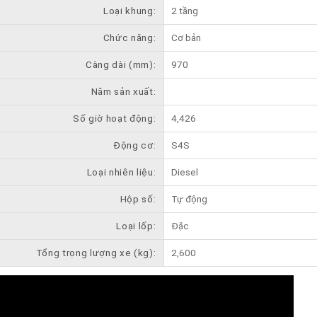
Loại khung:
2 tầng
Chức năng:
Cơ bản
Càng dài (mm):
970
Năm sản xuất:
Số giờ hoạt động:
4,426
Động cơ:
S4S
Loại nhiên liệu:
Diesel
Hộp số:
Tự động
Loại lốp:
Đặc
Tổng trọng lượng xe (kg):
2,600