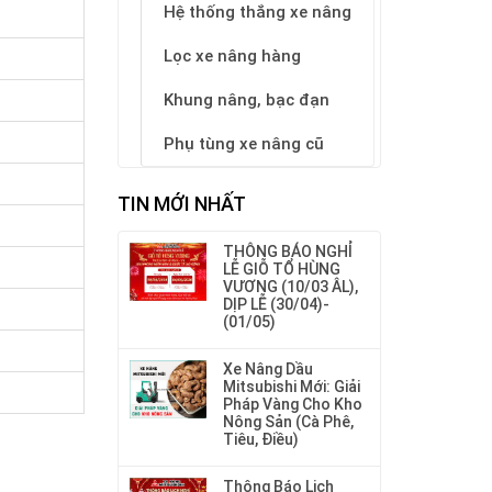
Hệ thống thắng xe nâng
Lọc xe nâng hàng
Khung nâng, bạc đạn
Phụ tùng xe nâng cũ
TIN MỚI NHẤT
THÔNG BÁO NGHỈ
LỄ GIỖ TỔ HÙNG
VƯƠNG (10/03 ÂL),
DỊP LỄ (30/04)-
(01/05)
Xe Nâng Dầu
Mitsubishi Mới: Giải
Pháp Vàng Cho Kho
Nông Sản (Cà Phê,
Tiêu, Điều)
Thông Báo Lịch