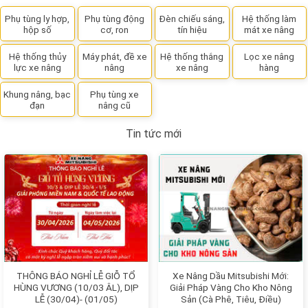
Phụ tùng ly hợp,
Phụ tùng động
Đèn chiếu sáng,
Hệ thống làm
hộp số
cơ, ron
tín hiệu
mát xe nâng
Hệ thống thủy
Máy phát, đề xe
Hệ thống thắng
Lọc xe nâng
lực xe nâng
nâng
xe nâng
hàng
Khung nâng, bạc
Phụ tùng xe
đạn
nâng cũ
Tin tức mới
THÔNG BÁO NGHỈ LỄ GIỖ TỔ
Xe Nâng Dầu Mitsubishi Mới:
HÙNG VƯƠNG (10/03 ÂL), DỊP
Giải Pháp Vàng Cho Kho Nông
LỄ (30/04)- (01/05)
Sản (Cà Phê, Tiêu, Điều)