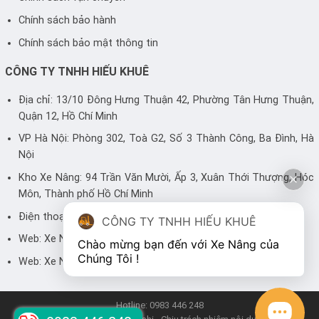
Chính sách bảo hành
Chính sách bảo mật thông tin
CÔNG TY TNHH HIẾU KHUÊ
Địa chỉ: 13/10 Đông Hưng Thuận 42, Phường Tân Hưng Thuận,
Quận 12, Hồ Chí Minh
VP Hà Nội: Phòng 302, Toà G2, Số 3 Thành Công, Ba Đình, Hà
Nội
Kho Xe Nâng: 94 Trần Văn Mười, Ấp 3, Xuân Thới Thượng, Hóc
Môn, Thành phố Hồ Chí Minh
Điện thoại: 0983 446 248 - 0905 700 499
CÔNG TY TNHH HIẾU KHUÊ
Web:
Xe Nâng
Chào mừng bạn đến với Xe Nâng của 
Chúng Tôi !
Web:
Xe Nâng Hiếu Khuê
Hotline: 0983 446 248