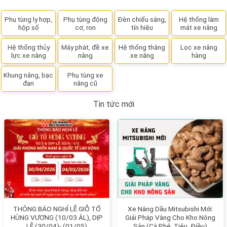
Phụ tùng ly hợp,
Phụ tùng động
Đèn chiếu sáng,
Hệ thống làm
hộp số
cơ, ron
tín hiệu
mát xe nâng
Hệ thống thủy
Máy phát, đề xe
Hệ thống thắng
Lọc xe nâng
lực xe nâng
nâng
xe nâng
hàng
Khung nâng, bạc
Phụ tùng xe
đạn
nâng cũ
Tin tức mới
THÔNG BÁO NGHỈ LỄ GIỖ TỔ
Xe Nâng Dầu Mitsubishi Mới:
HÙNG VƯƠNG (10/03 ÂL), DỊP
Giải Pháp Vàng Cho Kho Nông
LỄ (30/04)- (01/05)
Sản (Cà Phê, Tiêu, Điều)