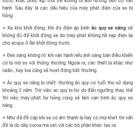
được khắc phục kịp thời để không bị ảnh hưởng tiến độ vận
hành. Sau đây là các dấu hiệu của máy phát điện của xe bị
hỏng:
+ Xe khó khởi động: Khi đó điện áp bình
ắc quy xe nâng
sẽ
không đủ để khởi động xe do máy phát không hề nạp điện lại
cho acquy ở lần khởi động trước.
+ Đèn sáng không rõ: khi vận hành nếu ánh sáng bàn điều khiển
có bị mờ so với thông thường. Ngoài ra, các thiết bị khác như
radio , hay loa cũng sẽ hoạt động bất thường.
+ Ắc quy xe nâng bị chết: thường ắc quy có tuổi thọ sử dụng
khoảng 2 năm. Trừ việc ac quy bị hư do đến ngưỡng thay thế
thì việc máy phát hư hỏng cũng sẽ làm cạn bình ắc quy xe
nâng.
+ Như đã đề cập khi xe có âm thanh lạ hay có mùi khét thì vấn
đề là do dây curoa ma sát với các bộ phận khác tạo ra.