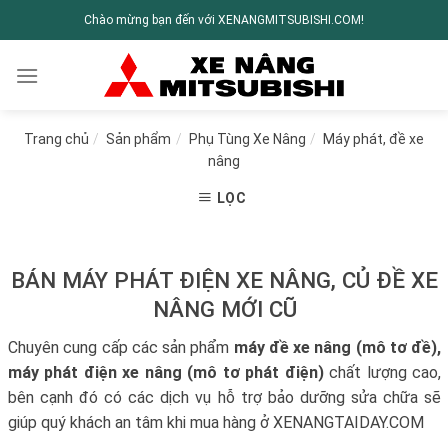
Chào mừng bạn đến với XENANGMITSUBISHI.COM!
Trang chủ
/
Sản phẩm
/
Phụ Tùng Xe Nâng
/
Máy phát, đề xe
nâng
LỌC
BÁN MÁY PHÁT ĐIỆN XE NÂNG, CỦ ĐỀ XE
NÂNG MỚI CŨ
Chuyên cung cấp các sản phẩm
máy đề xe nâng (mô tơ đề),
máy phát điện xe nâng (mô tơ phát điện)
chất lượng cao,
bên cạnh đó có các dịch vụ hỗ trợ bảo dưỡng sửa chữa sẽ
giúp quý khách an tâm khi mua hàng ở XENANGTAIDAY.COM