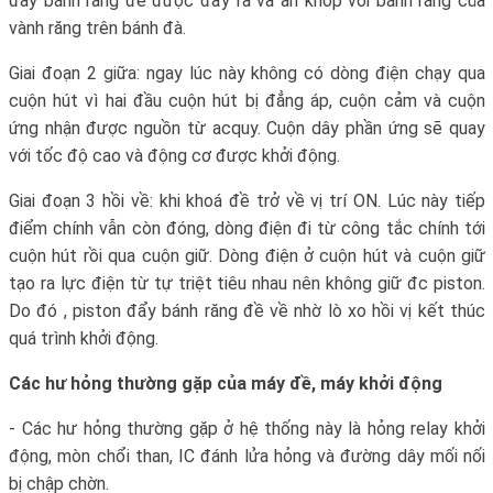
đầy bánh răng đè được đẩy ra và ăn khớp với bánh răng của
vành răng trên bánh đà.
Giai đoạn 2 giữa: ngay lúc này không có dòng điện chạy qua
cuộn hút vì hai đầu cuộn hút bị đẳng áp, cuộn cảm và cuộn
ứng nhận được nguồn từ acquy. Cuộn dây phần ứng sẽ quay
với tốc độ cao và động cơ được khởi động.
Giai đoạn 3 hồi về: khi khoá đề trở về vị trí ON. Lúc này tiếp
điểm chính vẫn còn đóng, dòng điện đi từ công tắc chính tới
cuộn hút rồi qua cuộn giữ. Dòng điện ở cuộn hút và cuộn giữ
tạo ra lực điện từ tự triệt tiêu nhau nên không giữ đc piston.
Do đó , piston đẩy bánh răng đề về nhờ lò xo hồi vị kết thúc
quá trình khởi động.
Các hư hỏng thường gặp của máy đề, máy khởi động
- Các hư hỏng thường gặp ở hệ thống này là hỏng relay khởi
động, mòn chổi than, IC đánh lửa hỏng và đường dây mối nối
bị chập chờn.