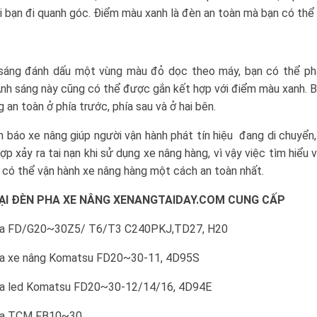
i bạn đi quanh góc. Điểm màu xanh là đèn an toàn mà bạn có thể
 sáng đánh dấu một vùng màu đỏ dọc theo máy, bạn có thể phâ
nh sáng này cũng có thể được gắn kết hợp với điểm màu xanh. B
 an toàn ở phía trước, phía sau và ở hai bên.
 báo xe nâng giúp người vận hành phát tín hiệu đang di chuyển, 
ợp xảy ra tai nạn khi sử dụng xe nâng hàng, vì vậy việc tìm hiể
có thể vận hành xe nâng hàng một cách an toàn nhất.
ẠI ĐÈN PHA XE NÂNG XENANGTAIDAY.COM CUNG CẤP
ha FD/G20~30Z5/ T6/T3 C240PKJ,TD27, H20
ha xe nâng Komatsu FD20~30-11, 4D95S
ha led Komatsu FD20~30-12/14/16, 4D94E
ha TCM FB10~30