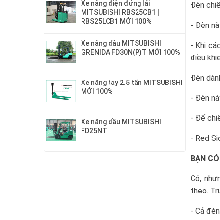
Xe nâng điện đứng lái
Đèn chiế
MITSUBISHI RBS25CB1 |
RBS25LCB1 MỚI 100%
- Đèn nà
Xe nâng dầu MITSUBISHI
- Khi cá
GRENIDA FD30N(P)T MỚI 100%
điều khi
Đèn dành
Xe nâng tay 2.5 tấn MITSUBISHI
MỚI 100%
- Đèn nà
- Để chi
Xe nâng dầu MITSUBISHI
FD25NT
- Red Si
BẠN CÓ
Có, như
theo. Tr
- Cả đèn