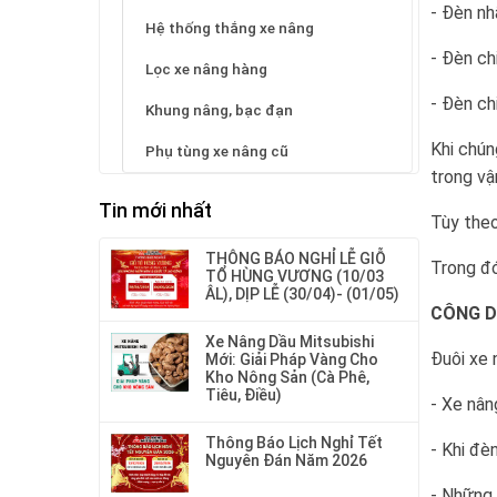
- Đèn nh
Hệ thống thắng xe nâng
- Đèn ch
Lọc xe nâng hàng
- Đèn ch
Khung nâng, bạc đạn
Khi chún
Phụ tùng xe nâng cũ
trong vậ
Tin mới nhất
Tùy theo
THÔNG BÁO NGHỈ LỄ GIỖ
Trong đó
TỔ HÙNG VƯƠNG (10/03
ÂL), DỊP LỄ (30/04)- (01/05)
CÔNG D
Xe Nâng Dầu Mitsubishi
Đuôi xe 
Mới: Giải Pháp Vàng Cho
Kho Nông Sản (Cà Phê,
Tiêu, Điều)
- Xe nân
Thông Báo Lịch Nghỉ Tết
- Khi đè
Nguyên Đán Năm 2026
- Những 