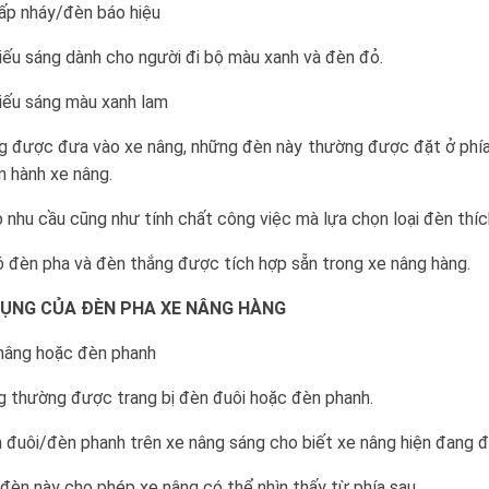
ấp nháy/đèn báo hiệu
iếu sáng dành cho người đi bộ màu xanh và đèn đỏ.
iếu sáng màu xanh lam
g được đưa vào xe nâng, những đèn này thường được đặt ở phía
n hành xe nâng.
 nhu cầu cũng như tính chất công việc mà lựa chọn loại đèn thíc
 đèn pha và đèn thắng được tích hợp sẵn trong xe nâng hàng.
ỤNG CỦA ĐÈN PHA XE NÂNG HÀNG
nâng hoặc đèn phanh
g thường được trang bị đèn đuôi hoặc đèn phanh.
n đuôi/đèn phanh trên xe nâng sáng cho biết xe nâng hiện đang 
đèn này cho phép xe nâng có thể nhìn thấy từ phía sau.