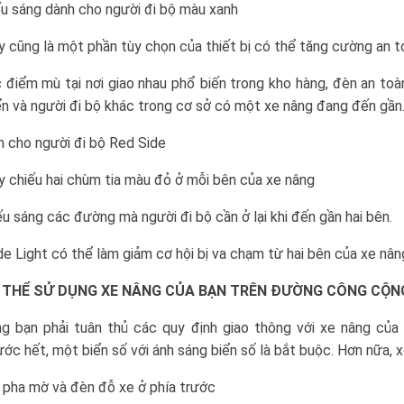
u sáng dành cho người đi bộ màu xanh
y cũng là một phần tùy chọn của thiết bị có thể tăng cường an t
c điểm mù tại nơi giao nhau phổ biến trong kho hàng, đèn an to
ển và người đi bộ khác trong cơ sở có một xe nâng đang đến gần
 cho người đi bộ Red Side
y chiếu hai chùm tia màu đỏ ở mỗi bên của xe nâng
ếu sáng các đường mà người đi bộ cần ở lại khi đến gần hai bên.
de Light có thể làm giảm cơ hội bị va chạm từ hai bên của xe nân
 THỂ SỬ DỤNG XE NÂNG CỦA BẠN TRÊN ĐƯỜNG CÔNG CỘN
ng bạn phải tuân thủ các quy định giao thông với xe nâng của
ước hết, một biển số với ánh sáng biển số là bắt buộc. Hơn nữa, x
 pha mờ và đèn đỗ xe ở phía trước