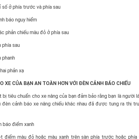
ỉ số ở phía trước và phía sau
nh báo nguy hiểm
ác phản chiếu màu đỏ ở phía sau
n phía sau
n phanh
 hai phản xạ
O XE CỦA BẠN AN TOÀN HƠN VỚI ĐÈN CẢNH BÁO CHIẾU
t bị tiêu chuẩn cho xe nâng của bạn đảm bảo rằng bạn là người lái
u đèn cảnh báo xe nâng chiếu khác nhau đã được tung ra thị t
h báo điểm xanh
t điểm màu đỏ hoặc màu xanh trên sàn phía trước hoặc phía 