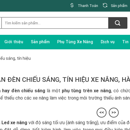
Thanh Toán
Sản phẩm
Giới thiệu
Sản phẩm
Phụ Tùng Xe Nâng
Dịch vụ
Tin
ếu sáng, tín hiệu
N ĐÈN CHIẾU SÁNG, TÍN HIỆU XE NÂNG, 
 hay đèn chiếu sáng
là một
phụ tùng trên xe nâng
, có chứ
ể thiếu cho các xe nâng làm việc trong môi trường thiếu ánh sá
<<
>>
a Led xe nâng
với độ sáng tối ưu (ánh sáng trắng), ưu điểm của 
ắp đặt dễ dàng, tiết kiệm bình, làm việc trong mọi điều kiện th