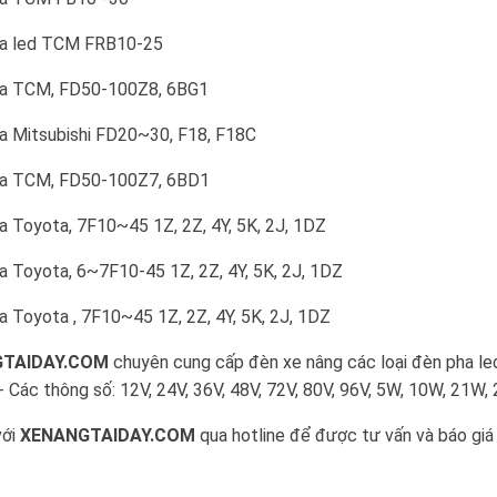
ha led TCM FRB10-25
ha TCM, FD50-100Z8, 6BG1
a Mitsubishi FD20~30, F18, F18C
ha TCM, FD50-100Z7, 6BD1
a Toyota, 7F10~45 1Z, 2Z, 4Y, 5K, 2J, 1DZ
a Toyota, 6~7F10-45 1Z, 2Z, 4Y, 5K, 2J, 1DZ
a Toyota , 7F10~45 1Z, 2Z, 4Y, 5K, 2J, 1DZ
TAIDAY.COM
chuyên cung cấp đèn xe nâng các loại đèn pha led
- Các thông số: 12V, 24V, 36V, 48V, 72V, 80V, 96V, 5W, 10W, 21W
với
XENANGTAIDAY.COM
qua hotline để được tư vấn và báo giá 