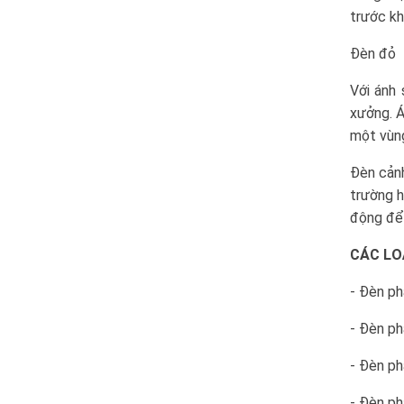
trước kh
Đèn đỏ
Với ánh
xưởng. Á
một vùng
Đèn cảnh
trường h
động để 
CÁC LO
- Đèn p
- Đèn p
- Đèn p
- Đèn p