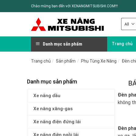
Chào mừng bạn đến với XENANGMITSUBISHI.COM!!!
Danh mục sản phẩm
Trang chủ
Trang chủ
/
Sản phẩm
/
Phụ Tùng Xe Nâng
/
Đèn chi
Danh mục sản phẩm
BÁ
Đèn pha
Xe nâng dầu
không th
Xe nâng xăng-gas
Xe nâng điện đứng lái
Đèn ph
Xe nâng điện ngồi lái
xe ga, l