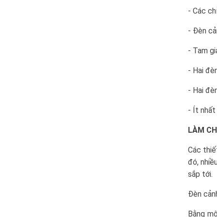
- Các ch
- Đèn cả
- Tam gi
- Hai đè
- Hai đè
- Ít nhất
LÀM CH
Các thiế
đó, nhiề
sắp tới.
Đèn cản
Bằng mộ