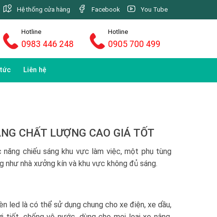
Hệ thống cửa hàng
Facebook
You Tube
Hotline
Hotline
0983 446 248
0905 700 499
 tức
Liên hệ
HÀNG CHẤT LƯỢNG CAO GIÁ TỐT
c năng chiếu sáng khu vực làm việc, một phụ tùng
ng như nhà xưởng kín và khu vực không đủ sáng.
đèn led là có thể sử dụng chung cho xe điện, xe dầu,
ời tiết, chống vô nước, dùng cho mọi loại xe nâng.