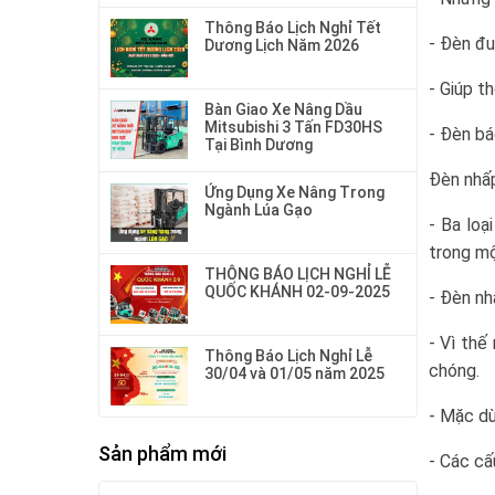
Thông Báo Lịch Nghỉ Tết
- Đèn đu
Dương Lịch Năm 2026
- Giúp t
Bàn Giao Xe Nâng Dầu
Mitsubishi 3 Tấn FD30HS
- Đèn bá
Tại Bình Dương
Đèn nhấ
Ứng Dụng Xe Nâng Trong
Ngành Lúa Gạo
- Ba loạ
trong mộ
THÔNG BÁO LỊCH NGHỈ LỄ
QUỐC KHÁNH 02-09-2025
- Đèn nh
- Vì thế
Thông Báo Lịch Nghỉ Lễ
chóng.
30/04 và 01/05 năm 2025
- Mặc dù
Sản phẩm mới
- Các cấ